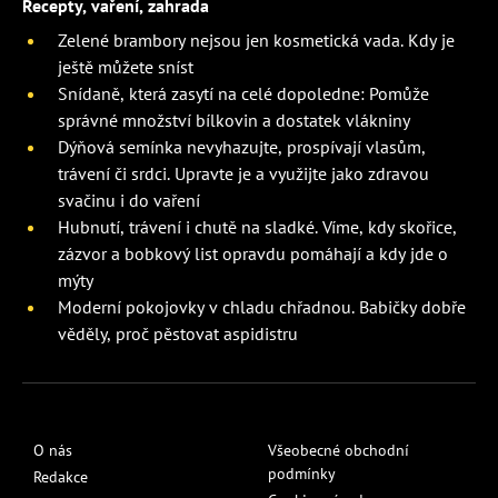
Recepty, vaření, zahrada
Zelené brambory nejsou jen kosmetická vada. Kdy je
ještě můžete sníst
Snídaně, která zasytí na celé dopoledne: Pomůže
správné množství bílkovin a dostatek vlákniny
Dýňová semínka nevyhazujte, prospívají vlasům,
trávení či srdci. Upravte je a využijte jako zdravou
svačinu i do vaření
Hubnutí, trávení i chutě na sladké. Víme, kdy skořice,
zázvor a bobkový list opravdu pomáhají a kdy jde o
mýty
Moderní pokojovky v chladu chřadnou. Babičky dobře
věděly, proč pěstovat aspidistru
O nás
Všeobecné obchodní
podmínky
Redakce