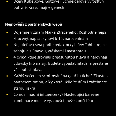
Dcery Kubelkové, Gottové i Schneiderové vyrostly v
bohyně. Krásu mají v genech
Nejnovější z partnerských webů
Dojemné vyznání Marka Ztraceného: Rozhodně nejsi
ztracený, napsal synovi k 15. narozeninám
Nej pleťová séra podle redaktorky Lifee: Tahle trojice
zabojuje s únavou, vráskami i mastnotou
4 cviky, které srovnají předsunutou hlavu a narovnají
vdovský hrb na šíji. Budete vypadat mladší a přestane
vás bolest hlava
Každý večer jen scrollování na gauči a ticho? Zkuste s
partnerem rutinu, díky které uklidíte dům i zažehnete
starou jiskru
Co nosí módní influencerky? Následující barevné
kombinace musíte vyzkoušet, než skončí léto