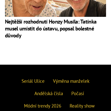
Nejtěžší rozhodnutí Honzy Musila: Tatínka
musel umístit do ústavu, popsal bolestné
důvody
Seriál Ulice
Výměna manželek
Andělská čísla
Počasí
Módní trendy 2026
Reality show