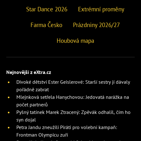
Star Dance 2026
Extrémní proměny
Farma Česko
Prázdniny 2026/27
Houbová mapa
Nejnovější z eXtra.cz
Divoké dětství Ester Geislerové: Starší sestry jí dávaly
pořádně zabrat
Mlejnková setřela Hanychovou: Jedovatá narážka na
počet partnerů
Pyšný tatínek Marek Ztracený: Zpěvák odhalil, čím ho
syn dojal
Petra Jandu zneužili Piráti pro volební kampaň:
Frontman Olympicu zuří