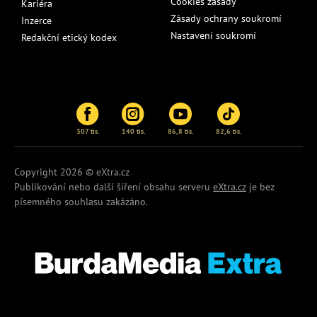
Cookies zásady
Kariéra
Zásady ochrany soukromí
Inzerce
Nastavení soukromí
Redakční etický kodex
307 tis.
140 tis.
86,8 tis.
82,6 tis.
Copyright 2026 © eXtra.cz
Publikování nebo další šíření obsahu serveru
eXtra.cz
je bez
písemného souhlasu zakázáno.