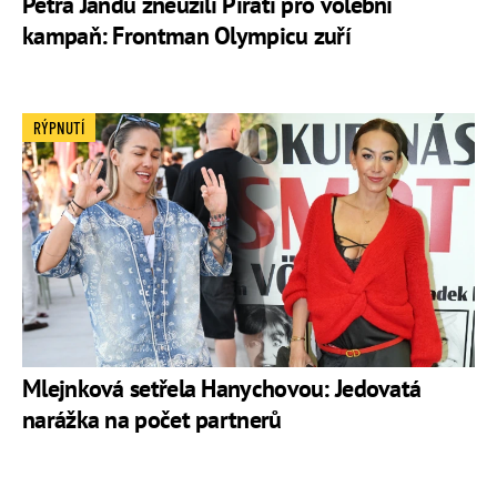
Petra Jandu zneužili Piráti pro volební
kampaň: Frontman Olympicu zuří
RÝPNUTÍ
Mlejnková setřela Hanychovou: Jedovatá
narážka na počet partnerů