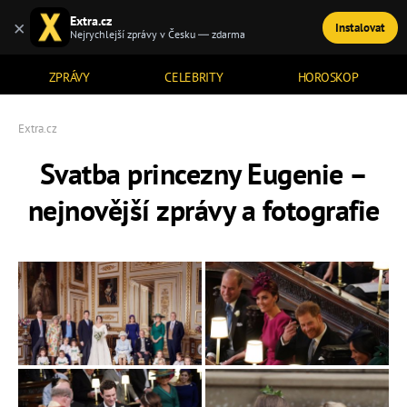
Extra.cz
×
Instalovat
TÉMATA
Nejrychlejší zprávy v Česku — zdarma
ZPRÁVY
CELEBRITY
HOROSKOP
Extra.cz
Svatba princezny Eugenie –
nejnovější zprávy a fotografie