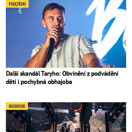
PODEZŘENÍ
Další skandál Taryho: Obvinění z podvádění
dětí i pochybná obhajoba
ROZHOVOR