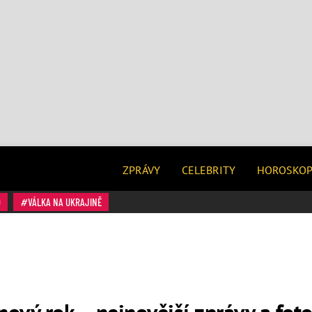
ZPRÁVY
CELEBRITY
HOROSKO
O
VÁLKA NA UKRAJINĚ
nový rok – nejnovější zprávy a foto