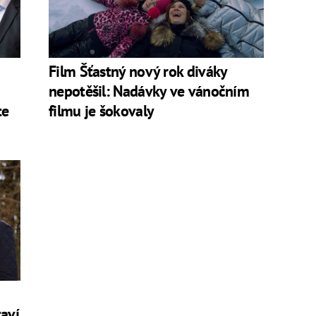
Film Šťastný nový rok diváky
nepotěšil: Nadávky ve vánočním
te
filmu je šokovaly
taví