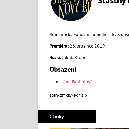
Romantická vánoční komedie s hvězdn
Premiéra:
26. prosince 2019
Režie:
Jakub Kroner
Obsazení
Táňa Pauhofová
Emília Vášáryová
Jiří Bartoška
ZOBRAZIT CELÝ POPIS
Antónia Lišková
Tomáš Maštalír
Články
Ján Koleník
Gabriela Marcinková