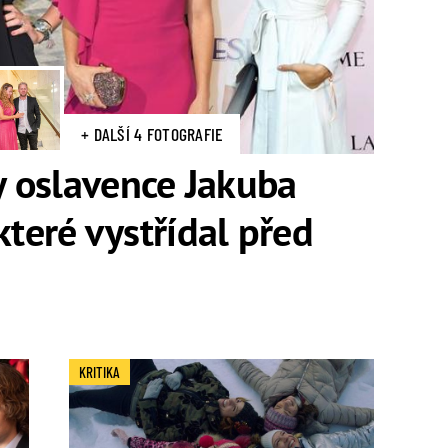
+ DALŠÍ 4 FOTOGRAFIE
 oslavence Jakuba
které vystřídal před
KRITIKA