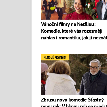
Vánoční filmy na Netflixu:
Komedie, které vás rozesmějí
nahlas i romantika, jak ji nezná
FILMOVÉ PREMIÉRY
Zbrusu nová komedie Šťastný
nový rok: V hlavní roli se předs