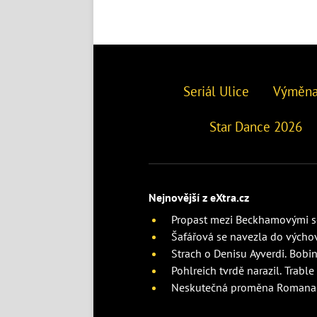
Seriál Ulice
Výměna
Star Dance 2026
Nejnovější z eXtra.cz
Propast mezi Beckhamovými se
Šafářová se navezla do výchov
Strach o Denisu Ayverdi. Bobi
Pohlreich tvrdě narazil. Trabl
Neskutečná proměna Romana Še