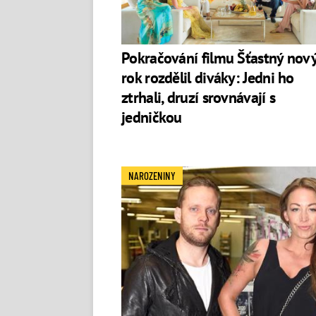
Na horách se sejde Táňa Pauhofová, Zuzan
Vašáryová, Ján Koleník, Petr Vaněk, Tom
Anna Kadeřávková. Svou roli má ve filmu
Pokračování filmu Šťastný nov
Příběh filmu se začíná odvíjet těsně pře
rok rozdělil diváky: Jedni ho
ztrhali, druzí srovnávají s
jedničkou
NAROZENINY