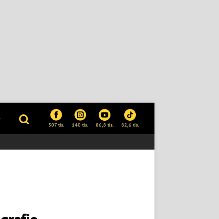
P
307 tis.
140 tis.
86,8 tis.
82,6 tis.
grafie