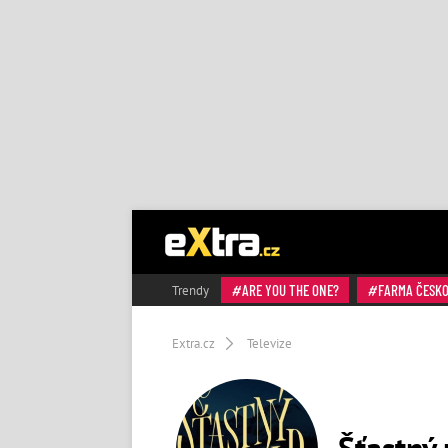
ARE YOU THE ONE?
FARMA ČESK
Trendy
Extra.cz
Televize
Šťastný 