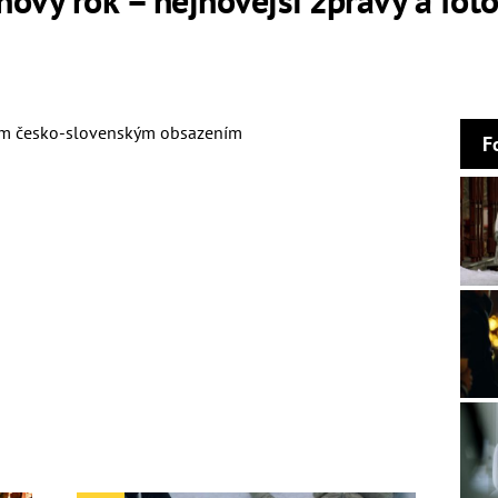
ým česko-slovenským obsazením
F