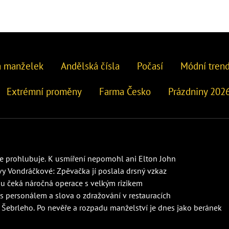
 manželek
Andělská čísla
Počasí
Módní tren
Extrémní proměny
Farma Česko
Prázdniny 202
 prohlubuje. K usmíření nepomohl ani Elton John
y Vondráčkové: Zpěvačka jí poslala drsný vzkaz
nu čeká náročná operace s velkým rizikem
e s personálem a slova o zdražování v restauracích
brleho. Po nevěře a rozpadu manželství je dnes jako beránek