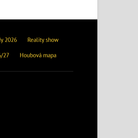
dy 2026
Reality show
6/27
Houbová mapa