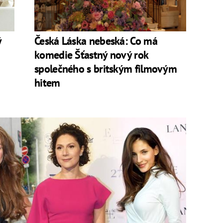
a Norisová, Jakub Prachař, Jiří Bartoška, Emília
áš Maštalír, Marek Majeský, Gabriela Marcinková nebo
 i živý medvěd.
ý
Česká Láska nebeská: Co má
d Vánocemi a končí na Nový rok.
komedie Šťastný nový rok
společného s britským filmovým
hitem