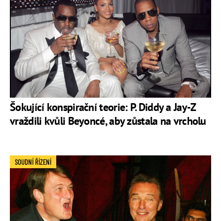
Šokující konspirační teorie: P. Diddy a Jay-Z
vraždili kvůli Beyoncé, aby zůstala na vrcholu
SOUDNÍ ŘÍZENÍ