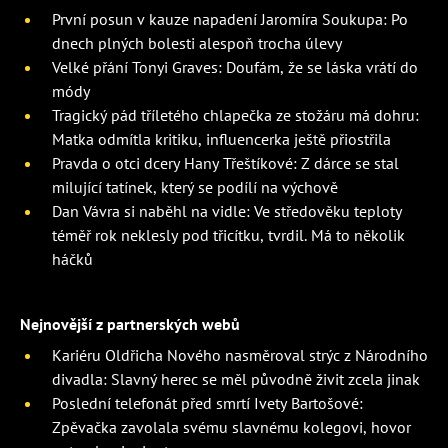
První posun v kauze napadení Jaromíra Soukupa: Po
dnech plných bolesti alespoň trocha úlevy
Velké přání Tonyi Graves: Doufám, že se láska vrátí do
módy
Tragický pád tříletého chlapečka ze stožáru má dohru:
Matka odmítla kritiku, influencerka ještě přiostřila
Pravda o otci dcery Hany Třeštíkové: Z dárce se stal
milující tatínek, který se podílí na výchově
Dan Vávra si naběhl na vidle: Ve středověku teploty
téměř rok neklesly pod třicítku, tvrdil. Má to několik
háčků
Nejnovější z partnerských webů
Kariéru Oldřicha Nového nasměroval strýc z Národního
divadla: Slavný herec se měl původně živit zcela jinak
Poslední telefonát před smrtí Ivety Bartošové:
Zpěvačka zavolala svému slavnému kolegovi, hovor