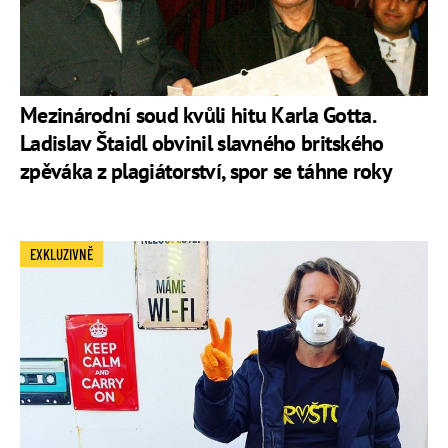
Mezinárodní soud kvůli hitu Karla Gotta.
Ladislav Štaidl obvinil slavného britského
zpěváka z plagiátorství, spor se táhne roky
EXKLUZIVNĚ