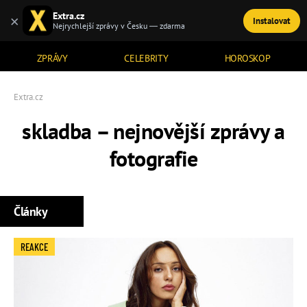
Extra.cz
×
Instalovat
TÉMATA
Nejrychlejší zprávy v Česku — zdarma
ZPRÁVY
CELEBRITY
HOROSKOP
Extra.cz
skladba – nejnovější zprávy a
fotografie
Články
REAKCE