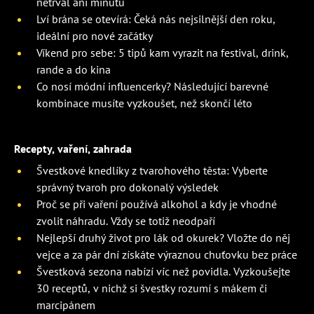
netrval ani minutu
Lví brána se otevírá: Čeká nás nejsilnější den roku,
ideální pro nové začátky
Víkend pro sebe: 5 tipů kam vyrazit na festival, drink,
rande a do kina
Co nosí módní influencerky? Následující barevné
kombinace musíte vyzkoušet, než skončí léto
Recepty, vaření, zahrada
Švestkové knedlíky z tvarohového těsta: Vyberte
správný tvaroh pro dokonalý výsledek
Proč se při vaření používá alkohol a kdy je vhodné
zvolit náhradu. Vždy se totiž neodpaří
Nejlepší druhý život pro lák od okurek? Vložte do něj
vejce a za pár dní získáte výraznou chuťovku bez práce
Švestková sezona nabízí víc než povidla. Vyzkoušejte
30 receptů, v nichž si švestky rozumí s mákem či
marcipánem