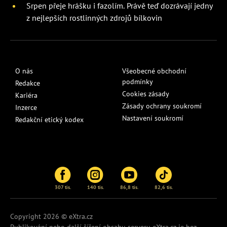
Srpen přeje hrášku i fazolím. Právě teď dozrávají jedny
z nejlepších rostlinných zdrojů bílkovin
O nás
Všeobecné obchodní
podmínky
Redakce
Cookies zásady
Kariéra
Zásady ochrany soukromí
Inzerce
Nastavení soukromí
Redakční etický kodex
307 tis.
140 tis.
86,8 tis.
82,6 tis.
Copyright 2026 © eXtra.cz
Publikování nebo další šíření obsahu serveru
eXtra.cz
je bez