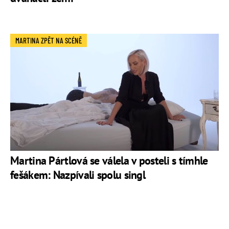
MARTINA ZPĚT NA SCÉNĚ
Martina Pártlová se válela v posteli s tímhle
fešákem: Nazpívali spolu singl