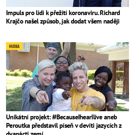
Impuls pro lidi k přežití koronaviru. Richard
Krajčo našel způsob, jak dodat všem naději
HUDBA
Unikátní projekt: #BecauseIhearIlive aneb
Peroutka představil píseň v devíti jazycích z
dvanácti zemí