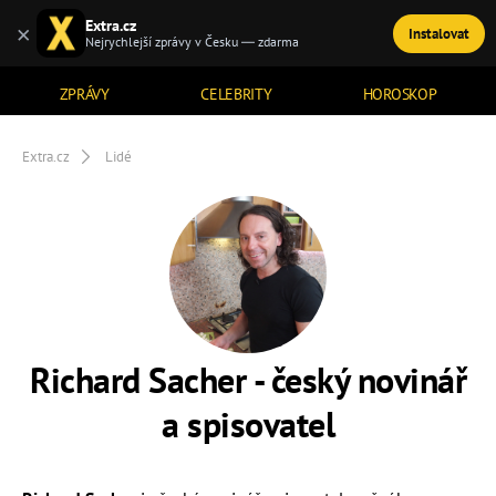
Extra.cz
×
Instalovat
TÉMATA
Nejrychlejší zprávy v Česku — zdarma
ZPRÁVY
CELEBRITY
HOROSKOP
Extra.cz
Lidé
Richard Sacher - český novinář
a spisovatel