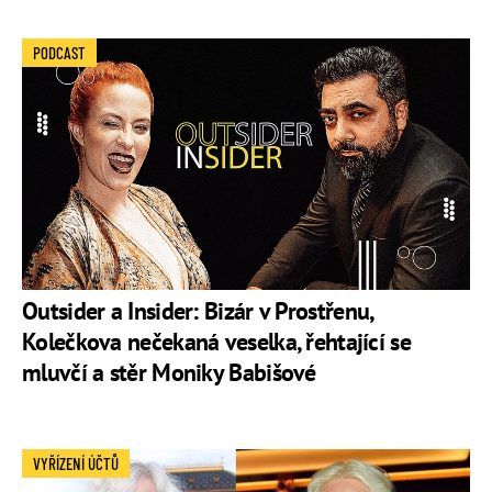
PODCAST
Outsider a Insider: Bizár v Prostřenu,
Kolečkova nečekaná veselka, řehtající se
mluvčí a stěr Moniky Babišové
VYŘÍZENÍ ÚČTŮ