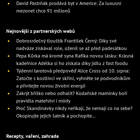
David Pastrňák prodává byt v Americe: Za luxusní
mezonet chce 91 milionů
Nejnovější z partnerských webů
Dobrosrdečný tlouštík František Černý: Díky své
nadváze získával role, oženil se až před padesátkou
Pepa Kůrka má kromě syna Rafíka novou lásku: Krásná
kadeřnice Adélka si ho získala díky jídlu z fast foodu
Týdenní tarotová předpověď Alice Cross od 10. srpna:
Zatočte s kostlivci ve skříni, vyhněte se podvodníkům
a přivítejte novou životní energii
Zakrýt bříško nebo odhalit? Kodaňské maminky boří
pravidla mateřství i módy
Proč Skandinávky nikdy neříkají, že nemají co na sebe?
Okopírujte jejich šatník a pochopíte...
Recepty, vaření, zahrada