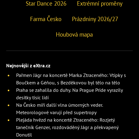
Star Dance 2026
Extrémní proměny
Farma Česko
Prázdniny 2026/27
Houbová mapa
Nejnovější z eXtra.cz
Pařmen Jágr na koncertě Marka Ztraceného: Vtípky s
Boučkem a Géňou, s Bezděkovou byl tělo na tělo
Praha se zahalila do duhy. Na Prague Pride vyrazily
desítky tisíc lidí
Na Česko míří další vlna úmorných veder.
Meteorologové varují před supertropy
Plejáda hvězd na koncertě Ztraceného: Rozjetý
tanečník Genzer, rozdováděný Jágr a překvapený
Donutil