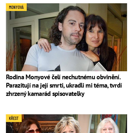
MONYOVÁ
Rodina Monyové čelí nechutnému obvinění.
Parazitují na její smrti, ukradli mi téma, tvrdí
zhrzený kamarád spisovatelky
KŘEST