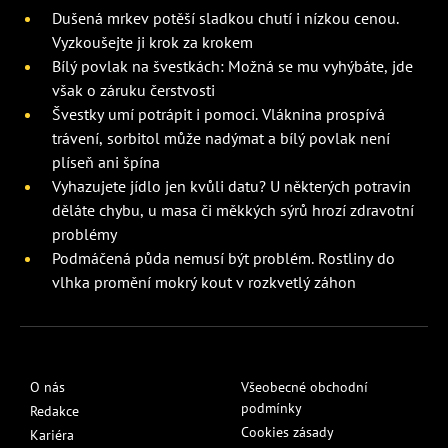
Dušená mrkev potěší sladkou chutí i nízkou cenou.
Vyzkoušejte ji krok za krokem
Bílý povlak na švestkách: Možná se mu vyhýbáte, jde
však o záruku čerstvosti
Švestky umí potrápit i pomoci. Vláknina prospívá
trávení, sorbitol může nadýmat a bílý povlak není
plíseň ani špína
Vyhazujete jídlo jen kvůli datu? U některých potravin
děláte chybu, u masa či měkkých sýrů hrozí zdravotní
problémy
Podmáčená půda nemusí být problém. Rostliny do
vlhka promění mokrý kout v rozkvetlý záhon
O nás
Všeobecné obchodní
podmínky
Redakce
Cookies zásady
Kariéra