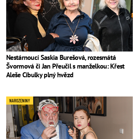
Nestárnoucí Saskia Burešová, rozesmátá
Švormová či Jan Přeučil s manželkou: Křest
Aleše Cibulky plný hvězd
NAROZENINY