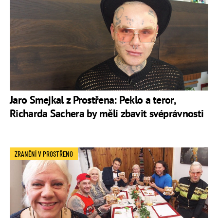
Jaro Smejkal z Prostřena: Peklo a teror,
Richarda Sachera by měli zbavit svéprávnosti
ZRANĚNÍ V PROSTŘENO