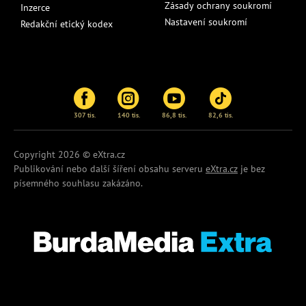
Zásady ochrany soukromí
Inzerce
Nastavení soukromí
Redakční etický kodex
307 tis.
140 tis.
86,8 tis.
82,6 tis.
Copyright 2026 © eXtra.cz
Publikování nebo další šíření obsahu serveru
eXtra.cz
je bez
písemného souhlasu zakázáno.