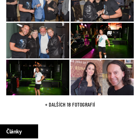
Snažil se prosadit i jako
zpěvák
(vydal dvě sólová alba v ČR
a jedno na Slovensku).
Napsal řadu knih
, např.
Byl jsem bulvárním novinářem
,
Citovrah
nebo
Trojka
.
V lednu 2023 se objevil ve
vyhroceném pořadu VIP
Prostřeno! na TV Prima
.
Osobní život
Ustál dvě vážné
autohavárie
, jeden pokus o
vraždu
a
opakovaně koketoval
se sebevražednými
myšlenkami.
Oficiální profil na Instagramu
+ DALŠÍCH 18 FOTOGRAFIÍ
Články