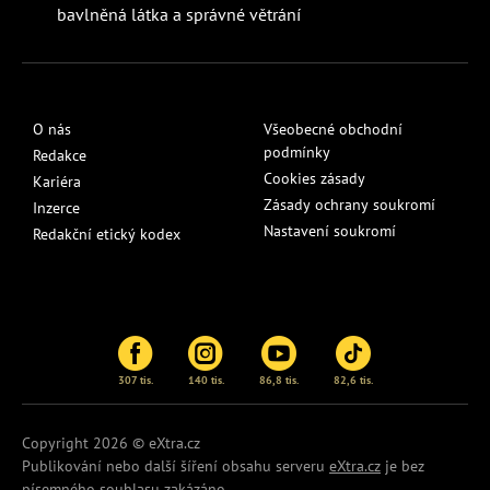
bavlněná látka a správné větrání
O nás
Všeobecné obchodní
podmínky
Redakce
Cookies zásady
Kariéra
Zásady ochrany soukromí
Inzerce
Nastavení soukromí
Redakční etický kodex
307 tis.
140 tis.
86,8 tis.
82,6 tis.
Copyright 2026 © eXtra.cz
Publikování nebo další šíření obsahu serveru
eXtra.cz
je bez
písemného souhlasu zakázáno.