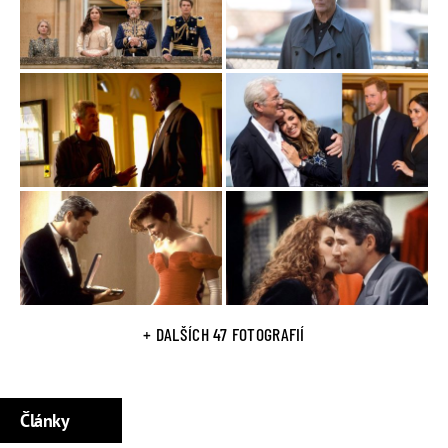
V roce 1967 absolvoval střední školu North Syrakus, kde
vynikal v gymnastice a hudbě, proto též skládal kompozice
pro školní představení. Pokračoval na Universitu
Massachusetts Amhest, kde si vybral jako obor
filozofii
a
východní
náboženství
Tuto školu ovšem po dvou letech
opustil.
Ve filmu debutoval roku 1975.
Je držitelem
Zlatého glóbusu
v kategorii Nejlepší herec ve
filmovém muzikálu nebo komedii. V roce 2015 se zúčastnil
Mezinárodního filmového festivalu v Karlových Varech
Během jeho zahajovacího ceremoniálu převzal převzal z
rukou
Jiřího Bartošky
Křišťálový glóbus
jako cenu za
celoživotní umělecký přínos.
+ DALŠÍCH 47 FOTOGRAFIÍ
V roce 1999 byl časopisem
People
prohlášen za nejvíce
sexy muže světa, 2006 byl zvolen Mužem roku.
Články
Osobní život