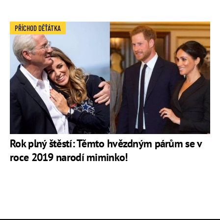
PŘÍCHOD DĚŤÁTKA
Rok plný štěstí: Těmto hvězdným párům se v
roce 2019 narodí miminko!