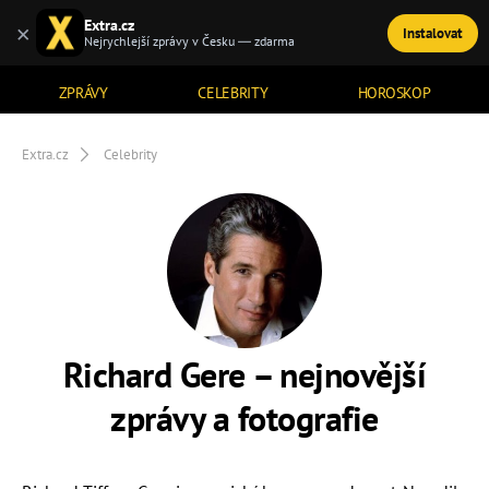
Extra.cz
×
Instalovat
TÉMATA
Nejrychlejší zprávy v Česku — zdarma
ZPRÁVY
CELEBRITY
HOROSKOP
Extra.cz
Celebrity
Richard Gere – nejnovější
zprávy a fotografie