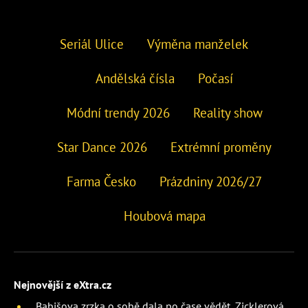
Seriál Ulice
Výměna manželek
Andělská čísla
Počasí
Módní trendy 2026
Reality show
Star Dance 2026
Extrémní proměny
Farma Česko
Prázdniny 2026/27
Houbová mapa
Nejnovější z eXtra.cz
Babišova zrzka o sobě dala po čase vědět. Zicklerová