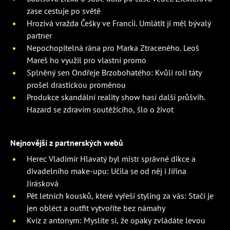
zase cestuje po světě
Hrozivá vražda Češky ve Francii. Umlátit jí měl bývalý
partner
Nepochopitelná rána pro Marka Ztraceného. Leoš
Mareš ho využil pro vlastní promo
Splněný sen Ondřeje Brzobohatého: Kvůli roli táty
prošel drastickou proměnou
Produkce skandální reality show hasí další průšvih.
Hazard se zdravím soutěžícího, šlo o život
Nejnovější z partnerských webů
Herec Vladimír Hlavatý byl mistr správné dikce a
divadelního make-upu: Učila se od něj i Jiřina
Jirásková
Pět letních kousků, které vyřeší styling za vás: Stačí je
jen obléct a outfit vytvoříte bez námahy
Kvíz z antonym: Myslíte si, že opaky zvládáte levou