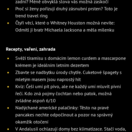
zadní? Méně obvyklá slova vás možná zaskočí
Proč si ženy pořizují druhý zásnubní prsten? Toto je
trend travel ring
Čtyři věci, které o Whitney Houston možná nevíte:
Odmítl ji bratr Michaela Jacksona a měla milenku
Recepty, vaření, zahrada
Svěží tiramisu s domácím lemon curdem a mascarpone
krémem je ideálním letním dezertem
Zbavte se nadbytku úrody chytře. Cuketové špagety s
mletým masem jsou naprostý hit
Kvíz: Češi umí pít pivo, ale ne každý umí mluvit pivní
řečí. Kdo zná pojmy čochtan nebo patok, možná
zvládne aspoň 6/10
Nadýchané americké palačinky: Těsto na pravé
pancakes nechte odpočinout a pozor na správný
okamžik otočení
V Andalusii ochlazují domy bez klimatizace. Stačí voda,