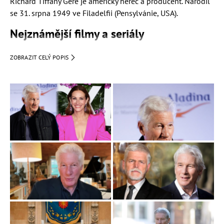
Richard Tiffany Gere je americký herec a producent. Narodil
se 31. srpna 1949 ve Filadelfii (Pensylvánie, USA).
Nejznámější filmy a seriály
"Hačikó příběh psa": (Parker Wilson)
ZOBRAZIT CELÝ POPIS
Nejlepší z Brooklynu
(Edward Dugan)
Beze mě: Šest tváří Boba Dylana
(Bob Dylan / Billy)
Proroctví z temnot
(John Klein)
Chicago
(Billy Flynn)
Podzim v New Yorku
(Will Keane)
Nevěsta na útěku
(Ike Graham)
První rytíř
(Lancelot)
Návrat Sommersbyho
(John Robert Sommersby)
Mrazivá vášeň
(Dr. Isaac Barr)
Pretty Woman
Lewis)
Amíci
(Matt Dyson)
Kariéra