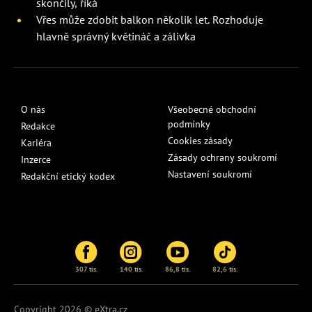
skončily, říká
Vřes může zdobit balkon několik let. Rozhoduje
hlavně správný květináč a zálivka
O nás
Všeobecné obchodní
podmínky
Redakce
Cookies zásady
Kariéra
Zásady ochrany soukromí
Inzerce
Nastavení soukromí
Redakční etický kodex
307 tis.
140 tis.
86,8 tis.
82,6 tis.
Copyright 2026 © eXtra.cz