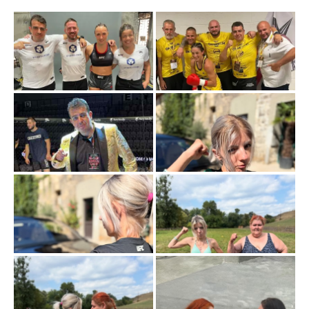
kromě celebrit budou klání otevřena také široké veřejnosti.
4. února 2023
se uskutečnil
casting
, na něm bylo vybráno
48 účastníků
. Ti nejlepší ze tří různých kategorií (
muži do
90 kg
,
muži nad 90 kg
a
ženy
) si následně odnesou celkem
tři miliony korun českých
.
První turnaj
proběhne během
dubna
2023 v
pražské hale
O2 Univerzum
.
Promo
V
úvodním videoklipu
, který projekt odstartoval, se v roli
uvaděče objevil
bavič a moderátor Michal Kavalčík
(1975).
Za Red Face ale stojí i
tiktokeři Maru Rosecká
(2001) a
Freescoot
(1998), bývalý kulturista a dnes
MMA
zápasník,Filip Grznár
(1985),
UFC bojovnice Lucie Pudilová
(1994) nebo držitel
českého titulu v boxu Václav Pejsar
(1985).