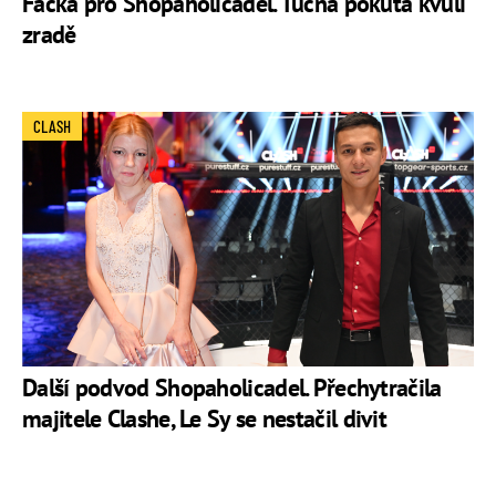
Facka pro Shopaholicadel. Tučná pokuta kvůli
zradě
CLASH
Další podvod Shopaholicadel. Přechytračila
majitele Clashe, Le Sy se nestačil divit