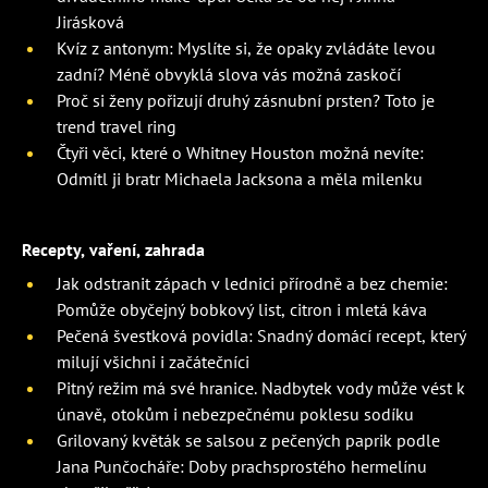
Jirásková
Kvíz z antonym: Myslíte si, že opaky zvládáte levou
zadní? Méně obvyklá slova vás možná zaskočí
Proč si ženy pořizují druhý zásnubní prsten? Toto je
trend travel ring
Čtyři věci, které o Whitney Houston možná nevíte:
Odmítl ji bratr Michaela Jacksona a měla milenku
Recepty, vaření, zahrada
Jak odstranit zápach v lednici přírodně a bez chemie:
Pomůže obyčejný bobkový list, citron i mletá káva
Pečená švestková povidla: Snadný domácí recept, který
milují všichni i začátečníci
Pitný režim má své hranice. Nadbytek vody může vést k
únavě, otokům i nebezpečnému poklesu sodíku
Grilovaný květák se salsou z pečených paprik podle
Jana Punčocháře: Doby prachsprostého hermelínu