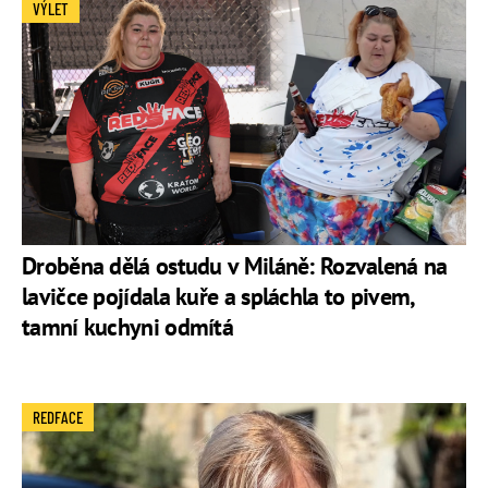
VÝLET
Droběna dělá ostudu v Miláně: Rozvalená na
lavičce pojídala kuře a spláchla to pivem,
tamní kuchyni odmítá
REDFACE