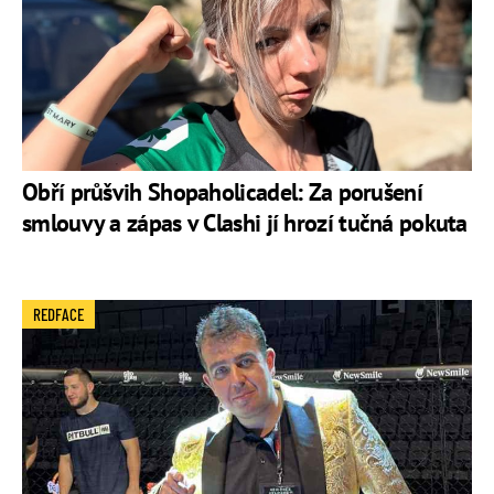
Obří průšvih Shopaholicadel: Za porušení
smlouvy a zápas v Clashi jí hrozí tučná pokuta
REDFACE