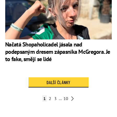
Načatá Shopaholicadel jásala nad
podepsaným dresem zápasníka McGregora. Je
to fake, smějí se lidé
DALŠÍ ČLÁNKY
1
2
3
...
10