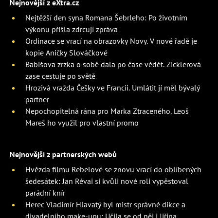
Nejnovější z eXtra.cz
Nejtěžší den syna Romana Šebrleho: Po životním
výkonu přišla zdrcují zpráva
Ordinace se vrací na obrazovky Novy. V nové řadě je
kopie Aničky Slováčkové
Babišova zrzka o sobě dala po čase vědět. Zicklerová
zase cestuje po světě
Hrozivá vražda Češky ve Francii. Umlátit jí měl bývalý
partner
Nepochopitelná rána pro Marka Ztraceného. Leoš
Mareš ho využil pro vlastní promo
Nejnovější z partnerských webů
Hvězda filmu Rebelové se znovu vrací do oblíbených
šedesátek: Jan Révai si kvůli nové roli vypěstoval
parádní knír
Herec Vladimír Hlavatý byl mistr správné dikce a
divadelního make-upu: Učila se od něj i Jiřina