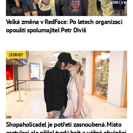
Velká změna v RedFace: Po letech organizaci
opouští spolumajitel Petr Diviš
ZÁSNUBY
Shopaholicadel je potřetí zasnoubená. Místo
gratulací ale přišel tvrdý hejt a vážná obvinění