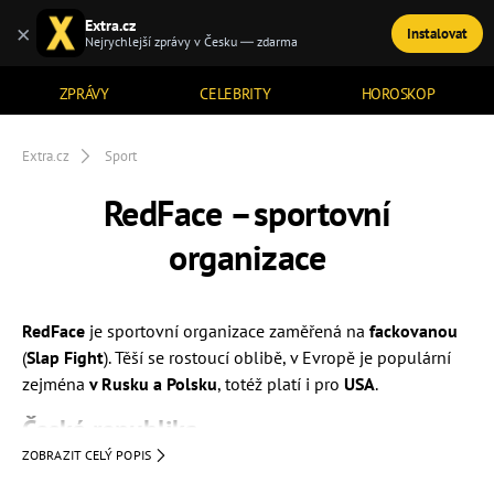
Extra.cz
×
Instalovat
TÉMATA
Nejrychlejší zprávy v Česku — zdarma
ZPRÁVY
CELEBRITY
HOROSKOP
Extra.cz
Sport
RedFace –⁠⁠⁠⁠⁠⁠ sportovní
organizace
RedFace
je sportovní organizace zaměřená na
fackovanou
(
Slap Fight
).
Těší se rostoucí oblibě, v Evropě je populární
zejména
v Rusku a Polsku
, totéž platí i pro
USA
.
Česká republika
ZOBRAZIT CELÝ POPIS
Oficiálně
do ní dorazí roku
2023
. Dobře mířená facka přitom
může přihrát pohádkovou výhru každému z účastníků,