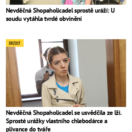
Nevděčná Shopaholicadel sprostě uráží: U
soudu vytáhla tvrdé obvinění
DRZOST
Nevděčná Shopaholicadel se usvědčila ze lži.
Sprosté urážky vlastního chlebodárce a
plivance do tváře