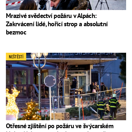
Mrazivé svědectví požáru v Alpách:
Zakrvácení lidé, hořící strop a absolutní
bezmoc
NEŠTĚSTÍ
Otřesné zjištění po požáru ve švýcarském