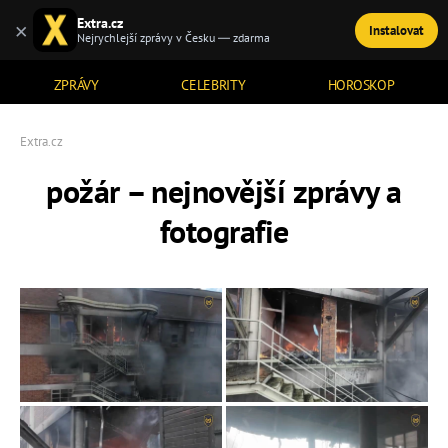
Extra.cz
×
Instalovat
TÉMATA
Nejrychlejší zprávy v Česku — zdarma
ZPRÁVY
CELEBRITY
HOROSKOP
Extra.cz
požár – nejnovější zprávy a
fotografie