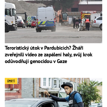
Teroristický útok v Pardubicích? Žháři
zveřejnili video ze zapálení haly, svůj krok
odůvodňují genocidou v Gaze
ÚMRTÍ