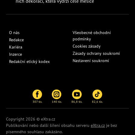
nich dekoraci, která vydrží celé měsíce
O nás
Všeobecné obchodní
podmínky
Redakce
Cookies zásady
Kariéra
Zásady ochrany soukromí
Inzerce
Nastavení soukromí
Redakční etický kodex
307 tis.
140 tis.
86,8 tis.
82,6 tis.
Copyright 2026 © eXtra.cz
Publikování nebo další šíření obsahu serveru
eXtra.cz
je bez
písemného souhlasu zakázáno.