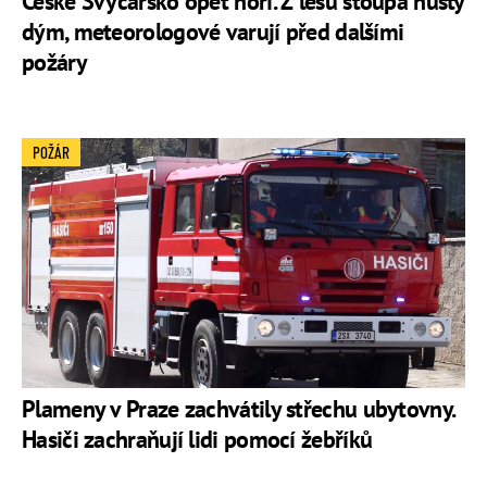
České Švýcarsko opět hoří. Z lesů stoupá hustý
dým, meteorologové varují před dalšími
požáry
POŽÁR
Plameny v Praze zachvátily střechu ubytovny.
Hasiči zachraňují lidi pomocí žebříků