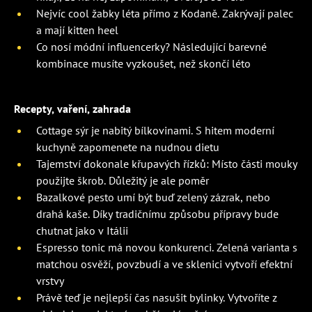
Nejvíc cool žabky léta přímo z Kodaně. Zakrývají palec
a mají kitten heel
Co nosí módní influencerky? Následující barevné
kombinace musíte vyzkoušet, než skončí léto
Recepty, vaření, zahrada
Cottage sýr je nabitý bílkovinami. S hitem moderní
kuchyně zapomenete na nudnou dietu
Tajemství dokonale křupavých řízků: Místo části mouky
použijte škrob. Důležitý je ale poměr
Bazalkové pesto umí být buď zelený zázrak, nebo
drahá kaše. Díky tradičnímu způsobu přípravy bude
chutnat jako v Itálii
Espresso tonic má novou konkurenci. Zelená varianta s
matchou osvěží, povzbudí a ve sklenici vytvoří efektní
vrstvy
Právě teď je nejlepší čas nasušit bylinky. Vytvoříte z