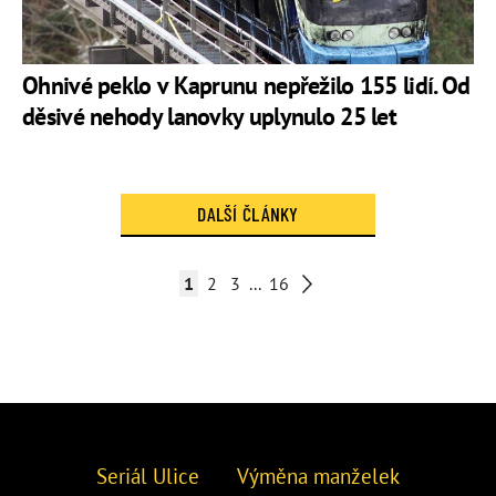
Ohnivé peklo v Kaprunu nepřežilo 155 lidí. Od
děsivé nehody lanovky uplynulo 25 let
DALŠÍ ČLÁNKY
1
2
3
...
16
Seriál Ulice
Výměna manželek