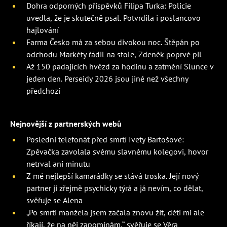
Dohra odporných příspěvků Filipa Turka: Policie
uvedla, že je skutečně psal. Potvrdila i poslancovo
hajlování
Farma Česko má za sebou divokou noc. Štěpán po
odchodu Markéty řádil na stole, Zdeněk poprvé pil
Až 150 padajících hvězd za hodinu a zatmění Slunce v
jeden den. Perseidy 2026 jsou jiné než všechny
předchozí
Nejnovější z partnerských webů
Poslední telefonát před smrtí Ivety Bartošové:
Zpěvačka zavolala svému slavnému kolegovi, hovor
netrval ani minutu
Z mé nejlepší kamarádky se stává troska. Její nový
partner ji zřejmě psychicky týrá a já nevím, co dělat,
svěřuje se Alena
„Po smrti manžela jsem začala znovu žít, děti mi ale
říkají, že na něj zapomínám,“ svěřuje se Věra