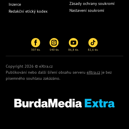
Zásady ochrany soukromí
Inzerce
Nastavení soukromí
Redakční etický kodex
307 tis.
140 tis.
86,8 tis.
82,6 tis.
Copyright 2026 © eXtra.cz
Publikování nebo další šíření obsahu serveru
eXtra.cz
je bez
písemného souhlasu zakázáno.