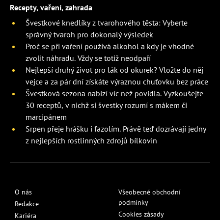
Recepty, vaření, zahrada
Švestkové knedlíky z tvarohového těsta: Vyberte
správný tvaroh pro dokonalý výsledek
Proč se při vaření používá alkohol a kdy je vhodné
zvolit náhradu. Vždy se totiž neodpaří
Nejlepší druhý život pro lák od okurek? Vložte do něj
vejce a za pár dní získáte výraznou chuťovku bez práce
Švestková sezona nabízí víc než povidla. Vyzkoušejte
30 receptů, v nichž si švestky rozumí s mákem či
marcipánem
Srpen přeje hrášku i fazolím. Právě teď dozrávají jedny
z nejlepších rostlinných zdrojů bílkovin
O nás
Všeobecné obchodní
podmínky
Redakce
Cookies zásady
Kariéra