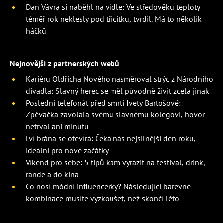
Dan Vávra si naběhl na vidle: Ve středověku teploty
téměř rok neklesly pod třicítku, tvrdil. Má to několik
háčků
Nejnovější z partnerských webů
Kariéru Oldřicha Nového nasměroval strýc z Národního
divadla: Slavný herec se měl původně živit zcela jinak
Poslední telefonát před smrtí Ivety Bartošové:
Zpěvačka zavolala svému slavnému kolegovi, hovor
netrval ani minutu
Lví brána se otevírá: Čeká nás nejsilnější den roku,
ideální pro nové začátky
Víkend pro sebe: 5 tipů kam vyrazit na festival, drink,
rande a do kina
Co nosí módní influencerky? Následující barevné
kombinace musíte vyzkoušet, než skončí léto