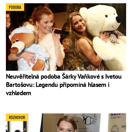
Kravitz
do finále však nepostoupil.
PODOBA
Osobní život
Petr Vondráček byl první velkou láskou herečky
Kateřiny
Hrachovcové
V té době však měl velmi blízko k alkoholu a
po 4 letech se s ním Hrachovcová rozešla.
V roce 2018
se v tichosti rozešel
se svou přítelkyní
herečkou
Barborou Janatkovou
se kterou má dceru Aničku.
Anička se narodila v říjnu 2009.
Neuvěřitelná podoba Šárky Vaňkové s Ivetou
Bartošovu: Legendu připomíná hlasem i
vzhledem
ROZHOVOR