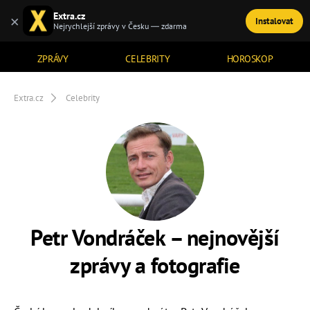
Extra.cz
×
Instalovat
TÉMATA
Nejrychlejší zprávy v Česku — zdarma
ZPRÁVY
CELEBRITY
HOROSKOP
Extra.cz
Celebrity
Petr Vondráček – nejnovější
zprávy a fotografie