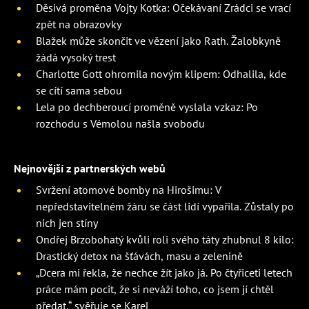
Děsivá proměna Vojty Kotka: Očekávaní Zrádci se vrací
zpět na obrazovky
Blažek může skončit ve vězení jako Rath. Žalobkyně
žádá vysoký trest
Charlotte Gott ohromila novým klipem: Odhalila, kde
se cítí sama sebou
Lela po dechberoucí proměně vyslala vzkaz: Po
rozchodu s Vémolou našla svobodu
Nejnovější z partnerských webů
Svržení atomové bomby na Hirošimu: V
nepředstavitelném žáru se část lidí vypařila. Zůstaly po
nich jen stíny
Ondřej Brzobohatý kvůli roli svého táty zhubnul 8 kilo:
Drastický detox na šťávách, masu a zelenině
„Dcera mi řekla, že nechce žít jako já. Po čtyřiceti letech
práce mám pocit, že si neváží toho, co jsem jí chtěl
předat,“ svěřuje se Karel