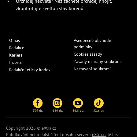
Orchidej nekvete? Než začnete orchidej hnojit,
zkontrolujte světlo i stav kořenů
O nás
Všeobecné obchodní
podmínky
Redakce
Cookies zásady
Kariéra
Zásady ochrany soukromí
Inzerce
Nastavení soukromí
Redakční etický kodex
307 tis.
140 tis.
86,8 tis.
82,6 tis.
Copyright 2026 © eXtra.cz
Publikování nebo další šíření obsahu serveru
eXtra.cz
je bez