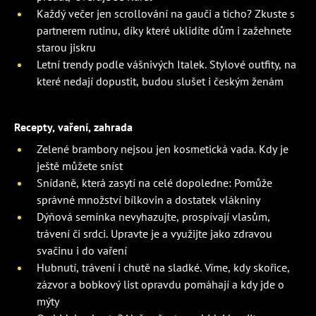
Každý večer jen scrollování na gauči a ticho? Zkuste s
partnerem rutinu, díky které uklidíte dům i zažehnete
starou jiskru
Letní trendy podle vášnivých Italek. Stylové outfity, na
které nedají dopustit, budou slušet i českým ženám
Recepty, vaření, zahrada
Zelené brambory nejsou jen kosmetická vada. Kdy je
ještě můžete sníst
Snídaně, která zasytí na celé dopoledne: Pomůže
správné množství bílkovin a dostatek vlákniny
Dýňová semínka nevyhazujte, prospívají vlasům,
trávení či srdci. Upravte je a využijte jako zdravou
svačinu i do vaření
Hubnutí, trávení i chutě na sladké. Víme, kdy skořice,
zázvor a bobkový list opravdu pomáhají a kdy jde o
mýty