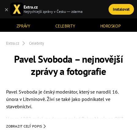
Extra.cz
×
Instalovat
TÉMATA
Nejrychlejší zprávy v Česku — zdarma
ZPRÁVY
CELEBRITY
HOROSKOP
Extra.cz
Celebrity
Pavel Svoboda – nejnovější
zprávy a fotografie
Pavel Svoboda je český moderátor, který se narodil 16.
února v Litvnínově. Žíví se také jako podnikatel ve
stavebnictví.
V roce 1992 začal moderovat pořad Poker Music na OK3
(třetí program Československé televize). V roce 1994 se stal
ZOBRAZIT CELÝ POPIS
moderátorem v TV Nova. Krátce moderoval pořad Riskuj!