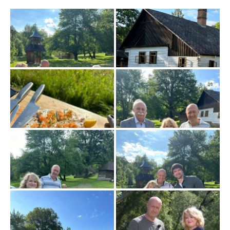
Od roku 1994 je moderátorem pořadu Snídaně s Novou.
V září 2022 přišla redakce eXtra.cz s informací, že má být
součástí
jedné ze tří moderátorských dvojic připravované
Víkendové Snídaně s Novou
.