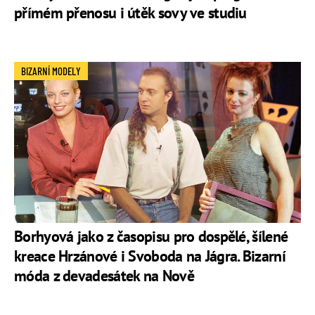
přímém přenosu i útěk sovy ve studiu
BIZARNÍ MODELY
Borhyová jako z časopisu pro dospělé, šílené
kreace Hrzánové i Svoboda na Jágra. Bizarní
móda z devadesátek na Nově