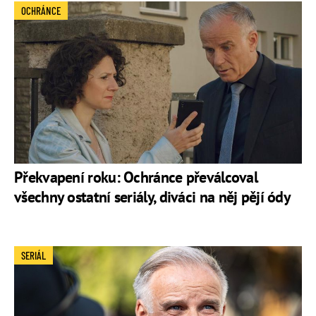
OCHRÁNCE
Překvapení roku: Ochránce převálcoval
všechny ostatní seriály, diváci na něj pějí ódy
SERIÁL