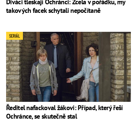
Diváci tleskají Ochránci: Zcela v pořádku, my
takových facek schytali nepočítaně
SERIÁL
Ředitel nafackoval žákovi: Případ, který řeší
Ochránce, se skutečně stal