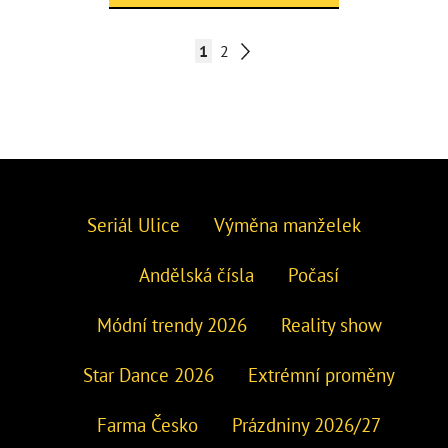
1
2
Seriál Ulice
Výměna manželek
Andělská čísla
Počasí
Módní trendy 2026
Reality show
Star Dance 2026
Extrémní proměny
Farma Česko
Prázdniny 2026/27