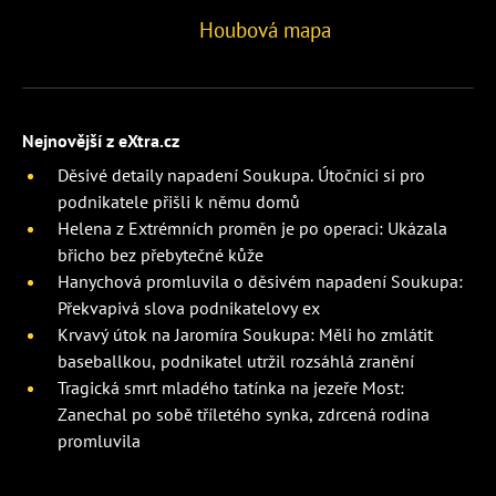
Houbová mapa
Nejnovější z eXtra.cz
Děsivé detaily napadení Soukupa. Útočníci si pro
podnikatele přišli k němu domů
Helena z Extrémních proměn je po operaci: Ukázala
břicho bez přebytečné kůže
Hanychová promluvila o děsivém napadení Soukupa:
Překvapivá slova podnikatelovy ex
Krvavý útok na Jaromíra Soukupa: Měli ho zmlátit
baseballkou, podnikatel utržil rozsáhlá zranění
Tragická smrt mladého tatínka na jezeře Most:
Zanechal po sobě tříletého synka, zdrcená rodina
promluvila