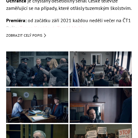
Ochránce
je chystaný desetidílný seriál České televize
zaměřující se na případy, které otřásly tuzemským školstvím.
Premiéra:
od začátku září 2021 každou neděli večer na ČT1
Režie:
Tereza Kopáčová
,
Tomáš Mašín
Scénář:
Matěj Podzimek
ZOBRAZIT CELÝ POPIS
Obsazení: herci a postavy
Lukáš Vaculík
(školský ombudsman)
Pavel Řezníček
Jaroslav Plesl
Iveta Dušková
Barbora Kodetová Šporclová
Vanda Hyb
nerová
Petra Hřebíčková
Miroslav Vladyka
Jan Čenský
Děj seriálu Ochránce