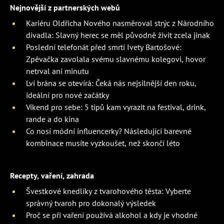
Nejnovější z partnerských webů
Kariéru Oldřicha Nového nasměroval strýc z Národního
divadla: Slavný herec se měl původně živit zcela jinak
Poslední telefonát před smrtí Ivety Bartošové:
Zpěvačka zavolala svému slavnému kolegovi, hovor
netrval ani minutu
Lví brána se otevírá: Čeká nás nejsilnější den roku,
ideální pro nové začátky
Víkend pro sebe: 5 tipů kam vyrazit na festival, drink,
rande a do kina
Co nosí módní influencerky? Následující barevné
kombinace musíte vyzkoušet, než skončí léto
Recepty, vaření, zahrada
Švestkové knedlíky z tvarohového těsta: Vyberte
správný tvaroh pro dokonalý výsledek
Proč se při vaření používá alkohol a kdy je vhodné