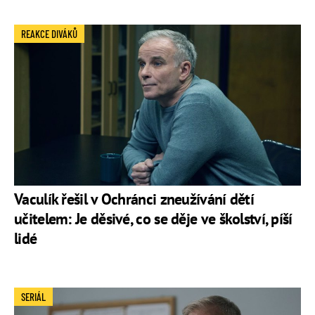
REAKCE DIVÁKŮ
Vaculík řešil v Ochránci zneužívání dětí
učitelem: Je děsivé, co se děje ve školství, píší
lidé
SERIÁL