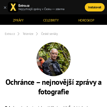
Extra.cz
×
Instalovat
TÉMATA
Nejrychlejší zprávy v Česku — zdarma
ZPRÁVY
CELEBRITY
HOROSKOP
Extra.cz
Televize
České seriály
Ochránce – nejnovější zprávy a
fotografie