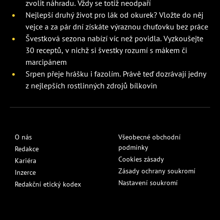
zvolit náhradu. Vždy se totiž neodpaří
Nejlepší druhý život pro lák od okurek? Vložte do něj
vejce a za pár dní získáte výraznou chuťovku bez práce
Švestková sezona nabízí víc než povidla. Vyzkoušejte
30 receptů, v nichž si švestky rozumí s mákem či
marcipánem
Srpen přeje hrášku i fazolím. Právě teď dozrávají jedny
z nejlepších rostlinných zdrojů bílkovin
O nás
Všeobecné obchodní
podmínky
Redakce
Cookies zásady
Kariéra
Zásady ochrany soukromí
Inzerce
Nastavení soukromí
Redakční etický kodex