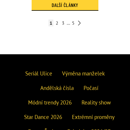
DALŠÍ ČLÁNKY
1
2
3
...
5
Seriál Ulice
Výměna manželek
Andělská čísla
Počasí
Módní trendy 2026
Reality show
Star Dance 2026
Extrémní proměny