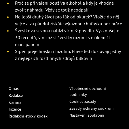
Proč se při vaření používá alkohol a kdy je vhodné
zvolit náhradu. Vždy se totiž neodpaří
Nejlepší druhý život pro lák od okurek? Vložte do něj
vejce a za pár dní získáte výraznou chuťovku bez práce
Švestková sezona nabízí víc než povidla. Vyzkoušejte
30 receptů, v nichž si švestky rozumí s mákem či
marcipánem
Srpen přeje hrášku i fazolím. Právě teď dozrávají jedny
z nejlepších rostlinných zdrojů bílkovin
O nás
Všeobecné obchodní
podmínky
Redakce
Cookies zásady
Kariéra
Zásady ochrany soukromí
Inzerce
Nastavení soukromí
Redakční etický kodex