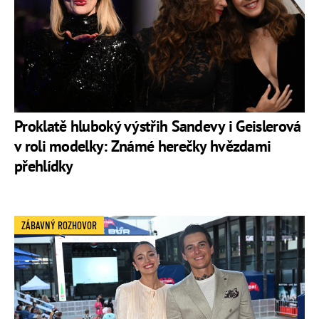
Proklatě hluboký výstřih Sandevy i Geislerová
v roli modelky: Známé herečky hvězdami
přehlídky
ZÁBAVNÝ ROZHOVOR