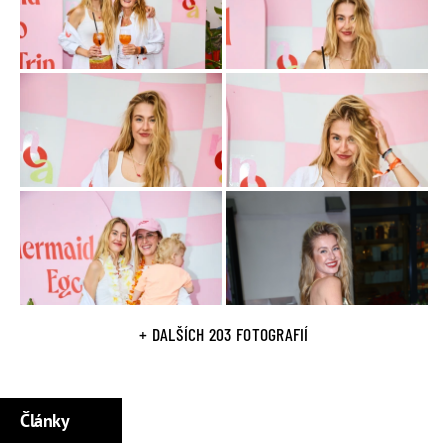
Její spojenectví s
Jakubem Kotkem
(*1987) a
Rennem
Dangem
(*1995) jí dalo značnou výhodu, snadno se za nimi
schovala. Ale rozhodně nebyla jen „tichou myškou“, svou
pozici využívala strategicky a hlavně vědomě
. Její
schopnosti nejlépe ukázal moment, kdy byla společně s
Romanem Kunčarem
(*1996)
přeřazena z kmene Krotitelů
k Fénixům
s tajnou sabotážní misí, která ji nakonec velmi
pomohla. V obou zmíněných partách si navíc dokázala
najít
spojence
.
Z Dominikánské republiky s vrátila
výrazně vyhublá
,
na
ostrově shodila kolem deseti kilo
.
S
kamarádkou Bárou
buduje
značku NOA
.
+ DALŠÍCH 203 FOTOGRAFIÍ
Osobní život
Jejím přítelem byl
devět let
zpěvák
skupiny Slza
Petr Lexa
(*1991),
rozešli se koncem roku 2025
.
Články