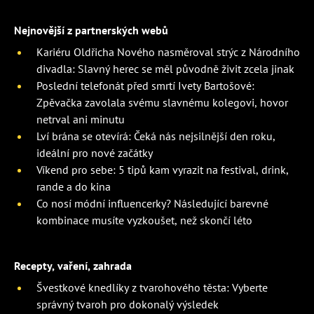
Nejnovější z partnerských webů
Kariéru Oldřicha Nového nasměroval strýc z Národního
divadla: Slavný herec se měl původně živit zcela jinak
Poslední telefonát před smrtí Ivety Bartošové:
Zpěvačka zavolala svému slavnému kolegovi, hovor
netrval ani minutu
Lví brána se otevírá: Čeká nás nejsilnější den roku,
ideální pro nové začátky
Víkend pro sebe: 5 tipů kam vyrazit na festival, drink,
rande a do kina
Co nosí módní influencerky? Následující barevné
kombinace musíte vyzkoušet, než skončí léto
Recepty, vaření, zahrada
Švestkové knedlíky z tvarohového těsta: Vyberte
správný tvaroh pro dokonalý výsledek