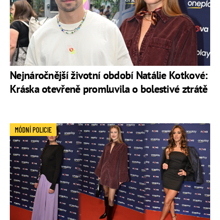
Nejnáročnější životní období Natálie Kotkové:
Kráska otevřeně promluvila o bolestivé ztrátě
MÓDNÍ POLICIE