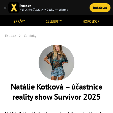
Extra.cz
×
Instalovat
TÉMATA
Nejrychlejší zprávy v Česku — zdarma
ZPRÁVY
CELEBRITY
HOROSKOP
Extra.cz
Celebrity
Natálie Kotková – účastnice
reality show Survivor 2025