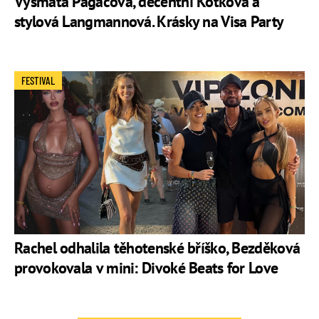
Vysmátá Pagáčová, decentní Kotková a
stylová Langmannová. Krásky na Visa Party
FESTIVAL
Rachel odhalila těhotenské bříško, Bezděková
provokovala v mini: Divoké Beats for Love