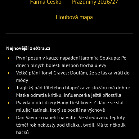
Farma Česko
Prázdniny 2026/27
Houbová mapa
Nejnovější z eXtra.cz
První posun v kauze napadení Jaromíra Soukupa: Po
dnech plných bolesti alespoň trocha úlevy
Velké přání Tonyi Graves: Doufám, že se láska vrátí do
módy
Tragický pád tříletého chlapečka ze stožáru má dohru:
Matka odmítla kritiku, influencerka ještě přiostřila
Pravda o otci dcery Hany Třeštíkové: Z dárce se stal
milující tatínek, který se podílí na výchově
Dan Vávra si naběhl na vidle: Ve středověku teploty
téměř rok neklesly pod třicítku, tvrdil. Má to několik
háčků