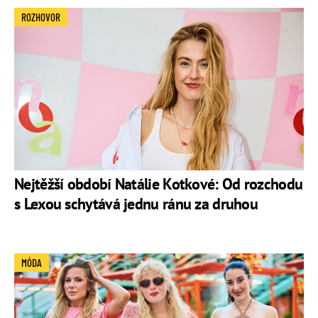
Mezi její
koníčky
patří jóga, street dance, cestování,
ROZHOVOR
longboarding, snowboarding a surfování.
Oficiální profil na Facebooku
Oficiální profil na Instagramu
Oficiální profil na X
Oficiální kanál na YouTube
Nejtěžší období Natálie Kotkové: Od rozchodu
s Lexou schytává jednu ránu za druhou
MÓDA