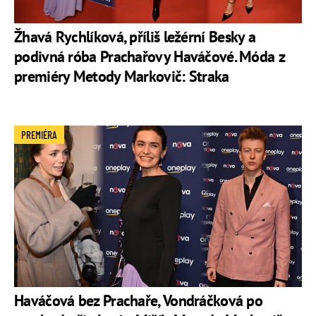
Žhavá Rychlíková, příliš ležérní Besky a
podivná róba Prachařovy Haváčové. Móda z
premiéry Metody Markovič: Straka
PREMIÉRA
Haváčová bez Prachaře, Vondráčková po