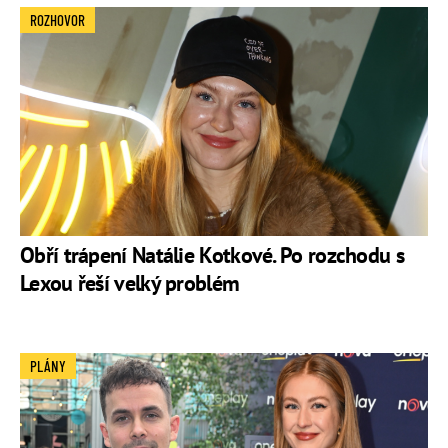
ROZHOVOR
Obří trápení Natálie Kotkové. Po rozchodu s
Lexou řeší velký problém
PLÁNY