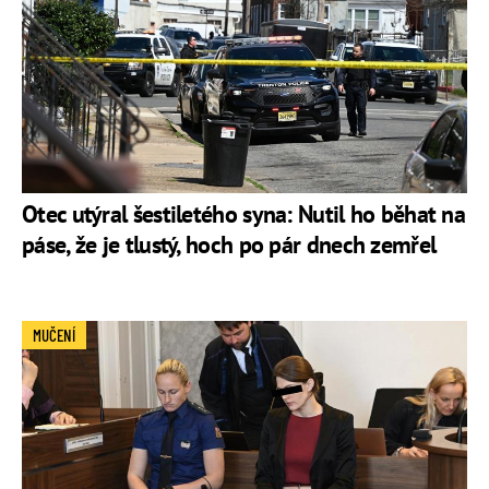
Otec utýral šestiletého syna: Nutil ho běhat na
páse, že je tlustý, hoch po pár dnech zemřel
MUČENÍ