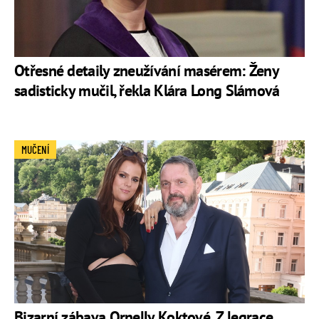
Otřesné detaily zneužívání masérem: Ženy
sadisticky mučil, řekla Klára Long Slámová
MUČENÍ
Bizarní zábava Ornelly Koktové. Z legrace