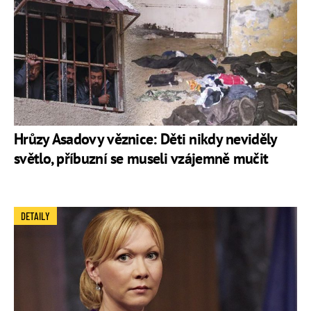
Hrůzy Asadovy věznice: Děti nikdy neviděly
světlo, příbuzní se museli vzájemně mučit
DETAILY