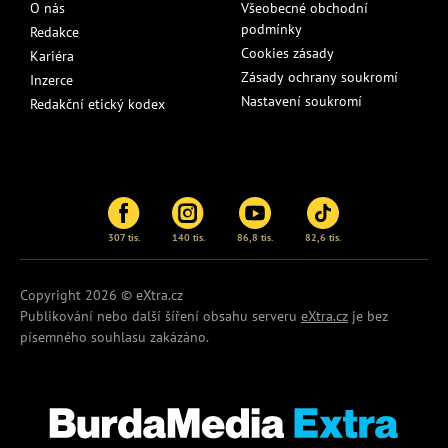
O nás
Všeobecné obchodní
podmínky
Redakce
Cookies zásady
Kariéra
Zásady ochrany soukromí
Inzerce
Nastavení soukromí
Redakční etický kodex
307 tis.
140 tis.
86,8 tis.
82,6 tis.
Copyright 2026 © eXtra.cz
Publikování nebo další šíření obsahu serveru
eXtra.cz
je bez
písemného souhlasu zakázáno.