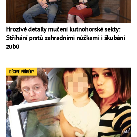
Hrozivé detaily mučení kutnohorské sekty:
Stříhání prstů zahradními nůžkami i škubání
zubů
DĚSIVÉ PŘÍBĚHY