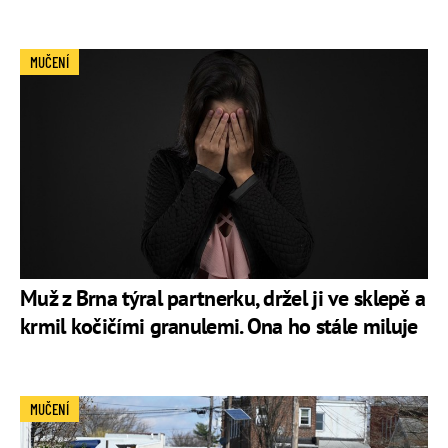
MUČENÍ
Muž z Brna týral partnerku, držel ji ve sklepě a
krmil kočičími granulemi. Ona ho stále miluje
MUČENÍ