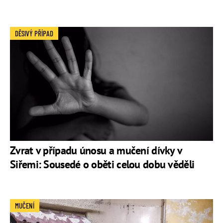
DĚSIVÝ PŘÍPAD
Zvrat v případu únosu a mučení dívky v
Siřemi: Sousedé o oběti celou dobu věděli
MUČENÍ