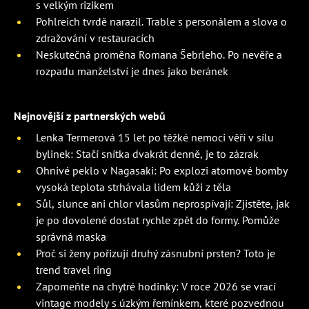
s velkým rizikem
Pohlreich tvrdě narazil. Trable s personálem a slova o
zdražování v restauracích
Neskutečná proměna Romana Šebrleho. Po nevěře a
rozpadu manželství je dnes jako beránek
Nejnovější z partnerských webů
Lenka Termerová 15 let po těžké nemoci věří v sílu
bylinek: Stačí snítka dvakrát denně, je to zázrak
Ohnivé peklo v Nagasaki: Po explozi atomové bomby
vysoká teplota strhávala lidem kůži z těla
Sůl, slunce ani chlor vlasům neprospívají: Zjistěte, jak
je po dovolené dostat rychle zpět do formy. Pomůže
správná maska
Proč si ženy pořizují druhý zásnubní prsten? Toto je
trend travel ring
Zapomeňte na chytré hodinky: V roce 2026 se vrací
vintage modely s úzkým řemínkem, které pozvednou