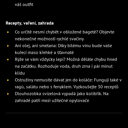
váš outfit
Recepty, vaření, zahrada
Co určitě nesmí chybět v obložené bagetě? Objevte
nekonečné možnosti rychlé svačiny
Ani olej, ani smetana: Díky bílému vínu bude vaše
kuřecí maso křehké a šťavnaté
Rýže se vám vždycky lepí? Možná děláte chybu hned
na začátku. Rozhoduje voda, druh zrna i pár minut
klidu
Ostružiny nemusíte dávat jen do koláče: Fungují také v
ragú, salátu nebo s fenyklem. Vyzkoušejte 30 receptů
Dlouhozobka svízelová vypadá jako kolibřík. Na
zahradě patří mezi užitečné opylovače