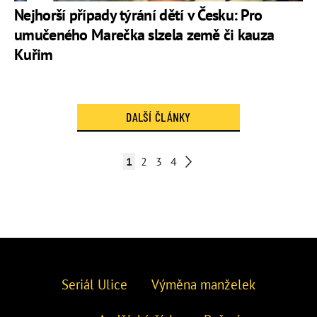
Nejhorší případy týrání dětí v Česku: Pro
umučeného Marečka slzela země či kauza
Kuřim
DALŠÍ ČLÁNKY
1
2
3
4
Seriál Ulice
Výměna manželek