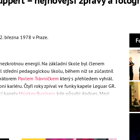
2. března 1978 v Praze.
F
ezkrotnou energií. Na základní škole byl členem
l střední pedagogickou školu, během níž se zúčastnil
rátorem
Pavlem Trávníčkem
který s přehledem vyhrál.
bní kariéru. Čtyři roky zpíval ve funky kapele Leguar GR.
cí kapely
Monkey Business
kde působí dodnes. Mezi
n When You Could Be Out nebo Sex And Sport? Never! V
po Matějově boku
Tonyu Graves
zpěvačka
Tereza
y Business, se podílel i na dalších projektech,