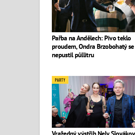
Pařba na Andělech: Pivo teklo
proudem, Ondra Brzobohatý se
nepustil půllitru
PARTY
Vražedný výstřih Nely Slovákov