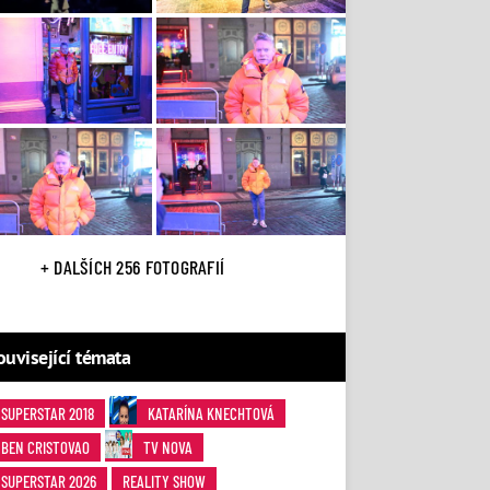
+ DALŠÍCH 256 FOTOGRAFIÍ
ouvisející témata
SUPERSTAR 2018
KATARÍNA KNECHTOVÁ
BEN CRISTOVAO
TV NOVA
SUPERSTAR 2026
REALITY SHOW