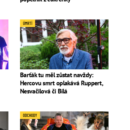
ÚMRTÍ
Barťák tu měl zůstat navždy:
Hercovu smrt oplakává Ruppert,
Nesvačilová či Bílá
ODCHODY