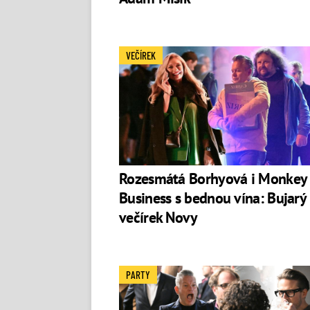
VEČÍREK
Rozesmátá Borhyová i Monkey
Business s bednou vína: Bujarý
večírek Novy
PARTY