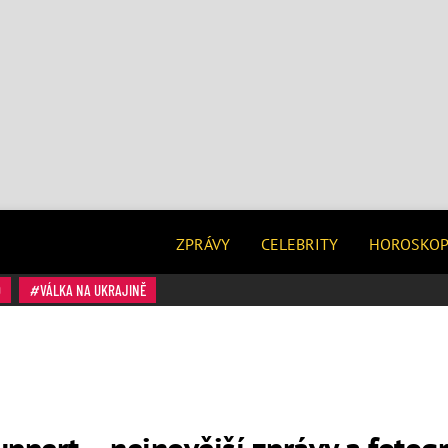
ZPRÁVY
CELEBRITY
HOROSKO
O
VÁLKA NA UKRAJINĚ
ppert – nejnovější zprávy a fotogr