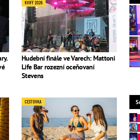
KVIFF 2026
ř (obor populární zpěv). Studia ale za nechal kvůli
 Kromě hudební branže se občasně pohybuje i v té
usinky
nebo
Jak se zbavit nevěsty
Komediální talent
t lover ever
kde si zahrál
Adolfa Hitlera
sekýrovaného
é
outěži
Československé SuperStar
V roce 2013 soutěžil v
ry.
Hudební finále ve Varech: Mattoni
il na 4. místě.
vé
Life Bar rozezní oceňovaní
egorii Skokan roku.
Cenu v roce 2013 vrátil
s
Stevens
ura. V tom roce byl totiž diskvalifikován rapper
tě Anděl a byl vyhlášen nejlepším zpěvákem.
 Host
S
CESTOVKA
ry: Anežku (
2015) a Marii (
2017).