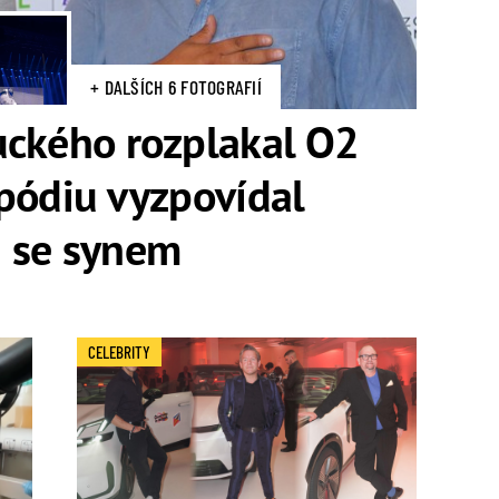
+ DALŠÍCH 6 FOTOGRAFIÍ
uckého rozplakal O2
pódiu vyzpovídal
 se synem
CELEBRITY