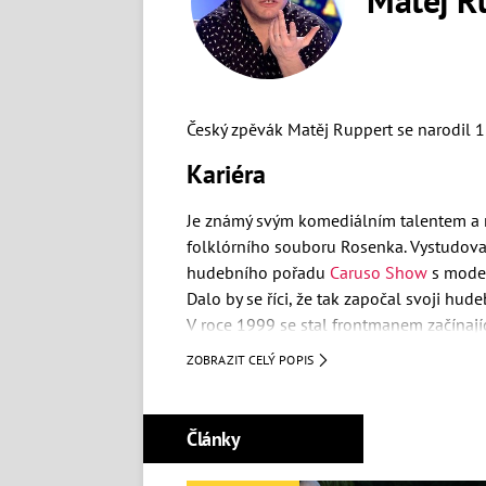
Český zpěvák Matěj Ruppert se narodil 1
Kariéra
Je známý svým komediálním talentem a n
folklórního souboru Rosenka. Vystudova
hudebního pořadu
Caruso Show
s mode
Dalo by se říci, že tak započal svoji hude
V roce 1999 se stal frontmanem začínají
jejich nejznámější desky patří Why Be I
ZOBRAZIT CELÝ POPIS
roce 2017
nahradila v Monkey Business
Černochová
Články
Společně s Romanem Holým, členem Monke
například G Point Hunters.