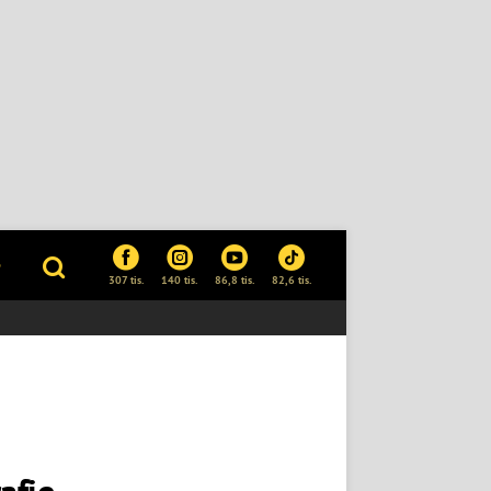
P
307 tis.
140 tis.
86,8 tis.
82,6 tis.
afie