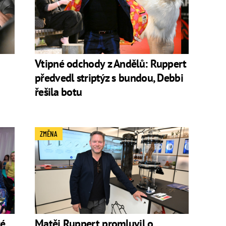
Vtipné odchody z Andělů: Ruppert
předvedl striptýz s bundou, Debbi
řešila botu
ZMĚNA
é,
Matěj Ruppert promluvil o