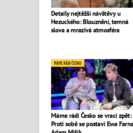
Detaily nejtěžší návštěvy u
Hezuckého: Blouznění, temná
slova a mrazivá atmosféra
MÁME RÁDI ČESKO
Máme rádi Česko se vrací zpět:
Proti sobě se postaví Ewa Farn
Adam Mišík