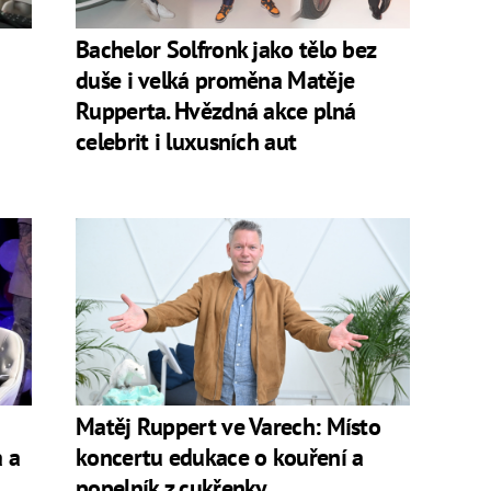
Bachelor Solfronk jako tělo bez
duše i velká proměna Matěje
Rupperta. Hvězdná akce plná
celebrit i luxusních aut
Matěj Ruppert ve Varech: Místo
a a
koncertu edukace o kouření a
popelník z cukřenky