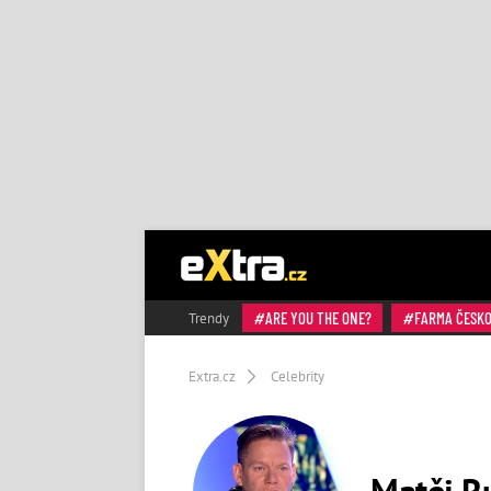
ARE YOU THE ONE?
FARMA ČESK
Trendy
Extra.cz
Celebrity
Matěj Ru