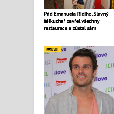
Instagram:
Matěj Ruppert
Pád Emanuela Ridiho. Slavný
šéfkuchař zavřel všechny
restaurace a zůstal sám
KONCERT