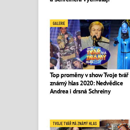
GALERIE
Top proměny v show Tvoje tvář
známý hlas 2020: Nedvědice
Andrea i drsná Schreiny
TVOJE TVÁŘ MÁ ZNÁMÝ HLAS