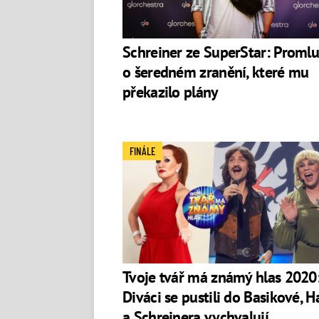
Schreiner ze SuperStar: Promlu
o šeredném zranění, které mu
překazilo plány
FINÁLE
Tvoje tvář má známý hlas 2020
Diváci se pustili do Basikové, H
a Schreinera vychvalují