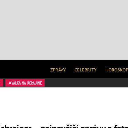
ZPRÁVY
CELEBRITY
HOROSKO
O
VÁLKA NA UKRAJINĚ
chreiner – nejnovější zprávy a fot