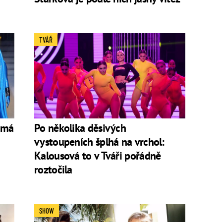
TVÁŘ
 má
Po několika děsivých
vystoupeních šplhá na vrchol:
Kalousová to v Tváři pořádně
roztočila
SHOW