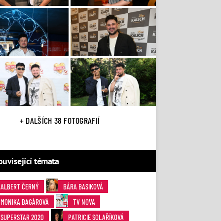
+ DALŠÍCH 38 FOTOGRAFIÍ
ouvisející témata
ALBERT ČERNÝ
BÁRA BASIKOVÁ
MONIKA BAGÁROVÁ
TV NOVA
SUPERSTAR 2020
PATRICIE SOLAŘÍKOVÁ