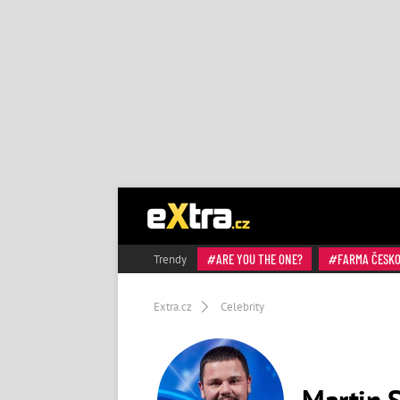
ARE YOU THE ONE?
FARMA ČESK
Trendy
Extra.cz
Celebrity
Martin S