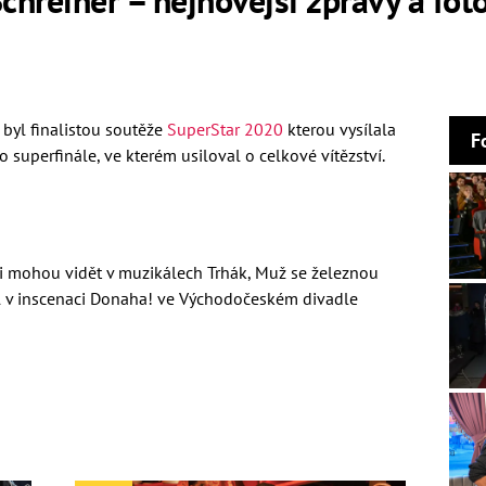
 byl finalistou soutěže
SuperStar 2020
kterou vysílala
F
superfinále, ve kterém usiloval o celkové vítězství.
ci mohou vidět v muzikálech Trhák, Muž se železnou
l v inscenaci Donaha! ve Východočeském divadle
st
V rozhovoru s
Evou Decastelo
prozradil,
proč
jčem a Tomášem Klusem
nka soutěžila ve čtveřici s Andreou Loužeckou,
Hanou