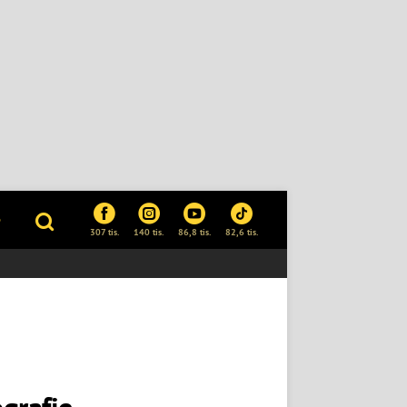
P
307 tis.
140 tis.
86,8 tis.
82,6 tis.
ografie