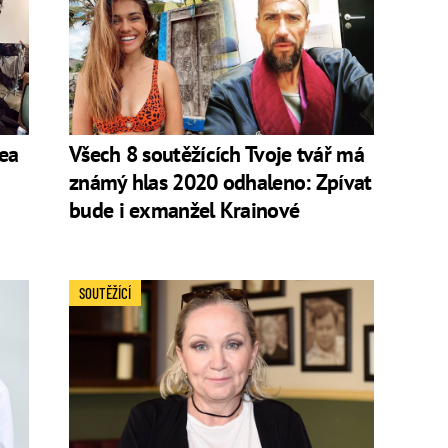
rea
Všech 8 soutěžících Tvoje tvář má
známý hlas 2020 odhaleno: Zpívat
bude i exmanžel Krainové
SOUTĚŽÍCÍ