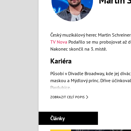
Český muzikálový herec Martin Schreiner
TV Nova
Podařilo se mu probojovat až do 
Nakonec skončil na 3. místě.
Kariéra
Působí v Divadle Broadway, kde jej divá
maskou a Mýdlový princ. Dříve účinkova
Pardubice.
ZOBRAZIT CELÝ POPIS
V roce 2020 byl hostem pořadu
Extra Ho
nechce spolupracovat s Richardem Kra
Účast v SuperStar 2020
Články
V divadelním kole v Karlových Varech Ha