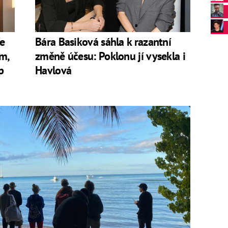
2020
ady pěvecké show
Tvoje tvář má známý hlas
kterou
ie
Bára Basiková sáhla k razantní
ovládla herečka
Jitka Čvančarová
a Martin Schreiner
m,
změně účesu: Poklonu jí vysekla i
p
Havlová