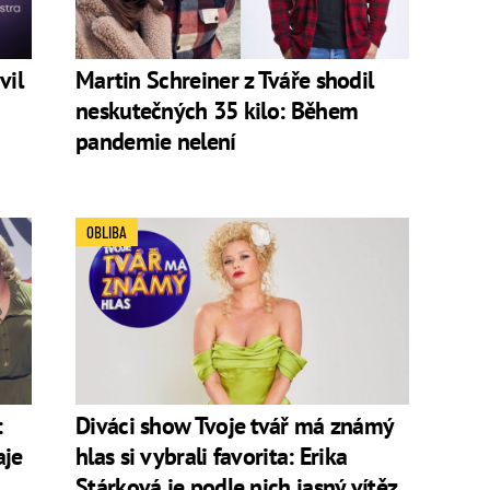
vil
Martin Schreiner z Tváře shodil
neskutečných 35 kilo: Během
pandemie nelení
OBLIBA
:
Diváci show Tvoje tvář má známý
aje
hlas si vybrali favorita: Erika
Stárková je podle nich jasný vítěz