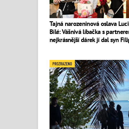
Tvoje tvář má známý hlas 
Byl jedním z osmi soutěžících sedmé ř
Tajná narozeninová oslava Luc
vysílala na podzim 2020
TV Nova
Show 
Bílé: Vášnivá líbačka s partnere
skončil na šestém místě.
nejkrásnější dárek jí dal syn Fili
PROZRAZENO