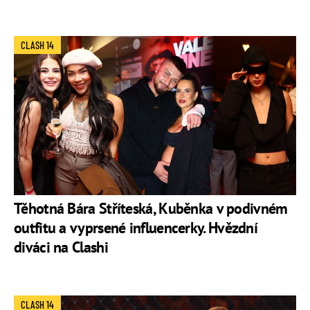
CLASH 14
Těhotná Bára Stříteská, Kuběnka v podivném
outfitu a vyprsené influencerky. Hvězdní
diváci na Clashi
CLASH 14