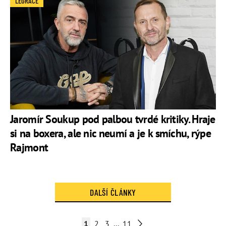
LEGRACE
Jaromír Soukup pod palbou tvrdé kritiky. Hraje
si na boxera, ale nic neumí a je k smíchu, rýpe
Rajmont
DALŠÍ ČLÁNKY
1
2
3
...
11