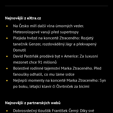
Nejnovější z eXtra.cz
Na Česko míří další vlna úmorných veder.
Meteorologové varují před supertropy
Plejáda hvězd na koncertě Ztraceného: Rozjetý
tanečník Genzer, rozdováděný Jágr a překvapený
Donutil
David Pastrňák prodává byt v Americe: Za luxusní
mezonet chce 91 milionů
Bolestivé rodinné tajemství Marka Ztraceného. Před
fanoušky odhalil, co mu láme srdce
Nejlepší momenty na koncertě Marka Ztraceného: Syn
po boku, létající klavír či Čtvrtníček za bicími
Nejnovější z partnerských webů
Dobrosrdečný tlouštík František Černý: Díky své