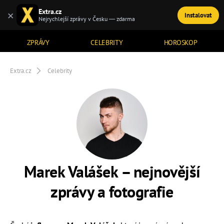
Extra.cz
×
Instalovat
TÉMATA
Nejrychlejší zprávy v Česku — zdarma
ZPRÁVY
CELEBRITY
HOROSKOP
Extra.cz
Celebrity
Marek Valášek – nejnovější
zprávy a fotografie