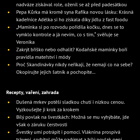
nadváze získával role, oženil se až před padesátkou
Pepa Kůrka má kromě syna Rafíka novou lásku: Krásná
kadeřnice Adélka si ho získala díky jídlu z fast foodu
„Maminka si po rozvodu pořídila kočku, dnes se to
vymklo kontrole a já nevím, co s tím,“ svěřuje se
Veronika
Zakrýt bříško nebo odhalit? Kodaňské maminky boří
pravidla mateřství i módy
Proč Skandinávky nikdy neříkají, že nemají co na sebe?
Okopírujte jejich šatník a pochopíte...
Recepty, vaření, zahrada
Dušená mrkev potěší sladkou chutí i nízkou cenou.
Vyzkoušejte ji krok za krokem
Bílý povlak na švestkách: Možná se mu vyhýbáte, jde
však o záruku čerstvosti
Švestky umí potrápit i pomoci. Vláknina prospívá
trávení, sorbitol může nadýmat a bílý povlak není