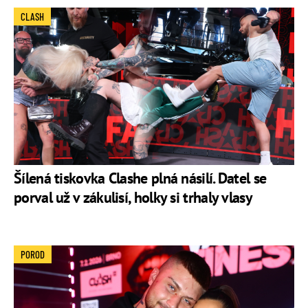
CLASH
Šílená tiskovka Clashe plná násilí. Datel se
porval už v zákulisí, holky si trhaly vlasy
POROD