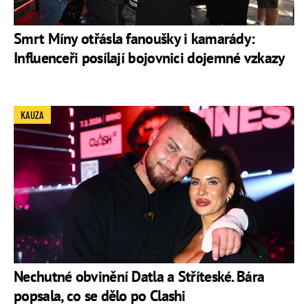
Smrt Míny otřásla fanoušky i kamarády:
Influenceři posílají bojovnici dojemné vzkazy
KAUZA
Nechutné obvinění Datla a Stříteské. Bára
popsala, co se dělo po Clashi