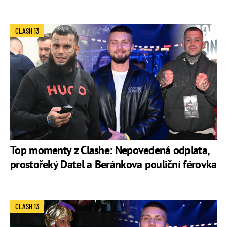
CLASH 13
Top momenty z Clashe: Nepovedená odplata,
prostořeký Datel a Beránkova pouliční férovka
CLASH 13