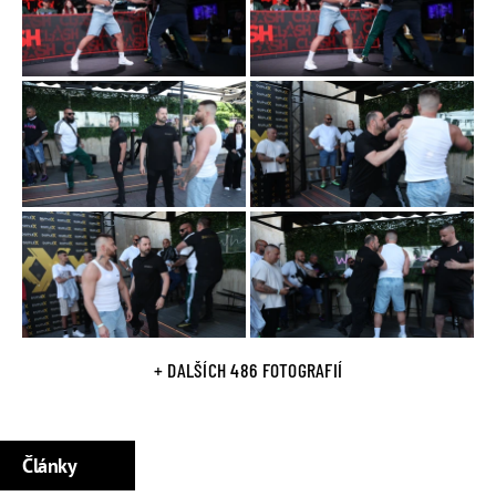
youtuber Jan Svěcený alias Jenis
. Nějakou dobu byl ve
vztahu s youtuberkou Duckie. Rozešel se s ní v roce 2018. V
létě 2020 se pochlubil vztahem s blonďatou krasavicí
Anetou Kurkovou. Vztah jim však vydržel jen pár měsíců.
Profily na sociálních sítích
YouTube Datel
Instagram Marek Valášek
V polovině března 2021 měl jeho instagramový profil
datel_marek 302 tisíc sledujících. Ve stejné době měl jeho
YouTube kanál DATEL přes 543 tisíc odběratelů.
+ DALŠÍCH 486 FOTOGRAFIÍ
Články