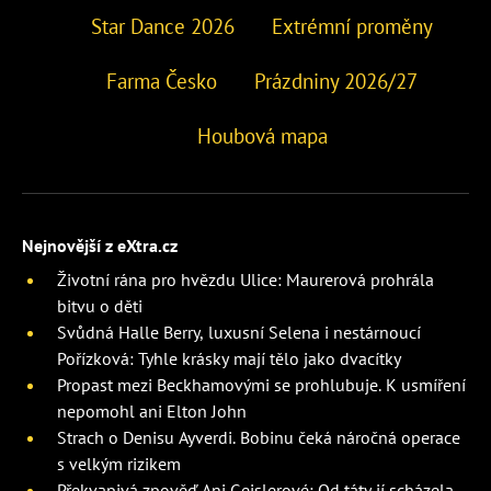
Star Dance 2026
Extrémní proměny
Farma Česko
Prázdniny 2026/27
Houbová mapa
Nejnovější z eXtra.cz
Životní rána pro hvězdu Ulice: Maurerová prohrála
bitvu o děti
Svůdná Halle Berry, luxusní Selena i nestárnoucí
Pořízková: Tyhle krásky mají tělo jako dvacítky
Propast mezi Beckhamovými se prohlubuje. K usmíření
nepomohl ani Elton John
Strach o Denisu Ayverdi. Bobinu čeká náročná operace
s velkým rizikem
Překvapivá zpověď Ani Geislerové: Od táty jí scházela