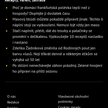
Recepty, vaření, zahrada
Proč je domácí frankfurtská polévka lepší než z
hospody? Dopřejte jí dostatek času
Masový štrúdl můžete pokaždé připravit jinak: Těchto 6
náplní stojí za vyzkoušení. Nemusí být vždy jen maso
Stačí naplnit, přelít, dát do trouby a palačinky se
promění v delikatesu. Vyzkoušejte 10 receptů nasladko
i naslano
Zdeňka Žádníková změnila od Rodinných pout jen
barvu vlasů. Nejí třikrát denně a některým éčkům se
vyhýbá už 30 let
Po sklizni nenechávejte záhon prázdný. Zelené hnojení
ho připraví na příští sezonu
O nás
Všeobecné obchodní
podmínky
Redakce
Cookies zásady