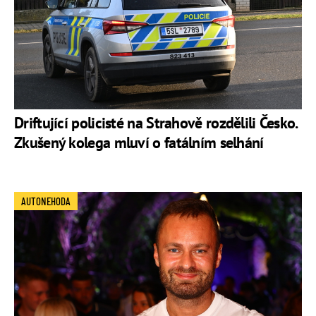
Driftující policisté na Strahově rozdělili Česko.
Zkušený kolega mluví o fatálním selhání
AUTONEHODA