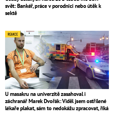
svět: Bankéř, práce v porodnici nebo útěk k
sektě
REAKCE
U masakru na univerzitě zasahoval i
záchranář Marek Dvořák: Viděl jsem ostřílené
lékaře plakat, sám to nedokážu zpracovat, říká