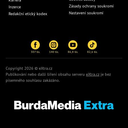
Kariéra
Zásady ochrany soukromí
Inzerce
Nastavení soukromí
Redakční etický kodex
307 tis.
140 tis.
86,8 tis.
82,6 tis.
Copyright 2026 © eXtra.cz
Publikování nebo další šíření obsahu serveru
eXtra.cz
je bez
písemného souhlasu zakázáno.