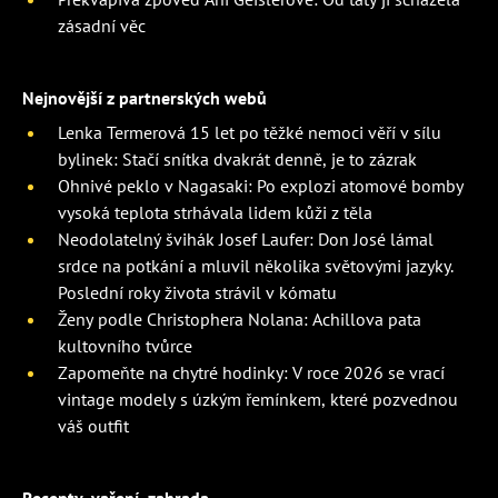
zásadní věc
Nejnovější z partnerských webů
Lenka Termerová 15 let po těžké nemoci věří v sílu
bylinek: Stačí snítka dvakrát denně, je to zázrak
Ohnivé peklo v Nagasaki: Po explozi atomové bomby
vysoká teplota strhávala lidem kůži z těla
Neodolatelný švihák Josef Laufer: Don José lámal
srdce na potkání a mluvil několika světovými jazyky.
Poslední roky života strávil v kómatu
Ženy podle Christophera Nolana: Achillova pata
kultovního tvůrce
Zapomeňte na chytré hodinky: V roce 2026 se vrací
vintage modely s úzkým řemínkem, které pozvednou
váš outfit