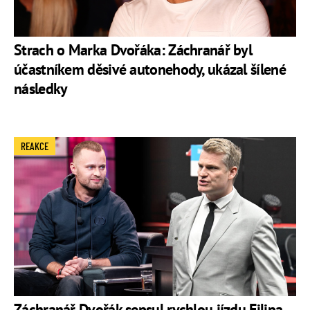
Strach o Marka Dvořáka: Záchranář byl
účastníkem děsivé autonehody, ukázal šílené
následky
REAKCE
Záchranář Dvořák sepsul rychlou jízdu Filipa