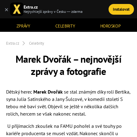
Extra.cz
×
Instalovat
TÉMATA
Nejrychlejší zprávy v Česku — zdarma
ZPRÁVY
CELEBRITY
HOROSKOP
Extra.cz
Celebrity
Marek Dvořák – nejnovější
zprávy a fotografie
Dětský herec
Marek Dvořák
se stal známým díky roli Bertíka,
syna Julia Satinského a Jany Šulcové, v komedii století S
tebou mě baví svět. Objevil se ještě v několika dalších
rolích, hercem se však nakonec nestal.
U přijímacích zkoušek na FAMU pohořel a své touhy po
kariéře producenta se musel vzdát. Nakonec skončil u