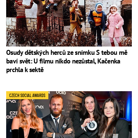
Osudy dětských herců ze snímku S tebou mě
baví svět: U filmu nikdo nezůstal, Kačenka
prchla k sektě
CZECH SOCIAL AWARDS