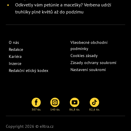
Odkvetly vám petúnie a macešky? Verbena udrží
truhlíky plné květů až do podzimu
O nás
Všeobecné obchodní
podmínky
Redakce
Cookies zásady
Kariéra
Zásady ochrany soukromí
Inzerce
Nastavení soukromí
Redakční etický kodex
307 tis.
140 tis.
86,8 tis.
82,6 tis.
Copyright 2026 © eXtra.cz