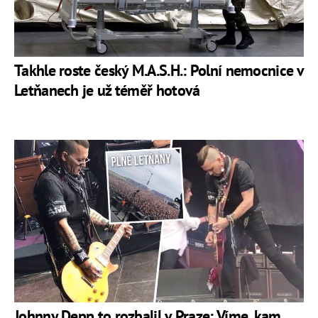
Takhle roste český M.A.S.H.: Polní nemocnice v
Letňanech je už téměř hotová
Johnny Depp to rozbalil v Praze: Víme, kam