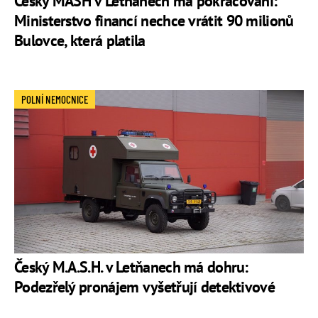
Český MASH v Letňanech má pokračování:
Ministerstvo financí nechce vrátit 90 milionů
Bulovce, která platila
POLNÍ NEMOCNICE
Český M.A.S.H. v Letňanech má dohru:
Podezřelý pronájem vyšetřují detektivové