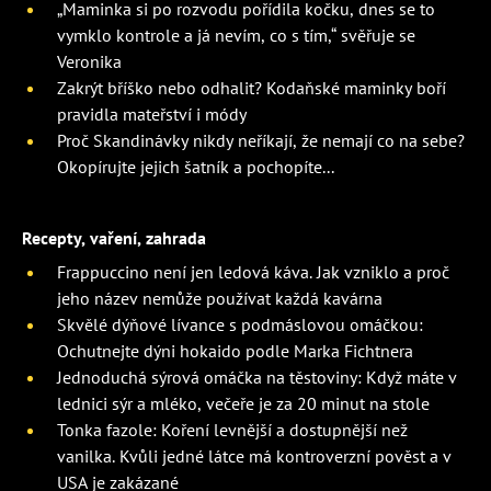
„Maminka si po rozvodu pořídila kočku, dnes se to
vymklo kontrole a já nevím, co s tím,“ svěřuje se
Veronika
Zakrýt bříško nebo odhalit? Kodaňské maminky boří
pravidla mateřství i módy
Proč Skandinávky nikdy neříkají, že nemají co na sebe?
Okopírujte jejich šatník a pochopíte...
Recepty, vaření, zahrada
Frappuccino není jen ledová káva. Jak vzniklo a proč
jeho název nemůže používat každá kavárna
Skvělé dýňové lívance s podmáslovou omáčkou:
Ochutnejte dýni hokaido podle Marka Fichtnera
Jednoduchá sýrová omáčka na těstoviny: Když máte v
lednici sýr a mléko, večeře je za 20 minut na stole
Tonka fazole: Koření levnější a dostupnější než
vanilka. Kvůli jedné látce má kontroverzní pověst a v
USA je zakázané