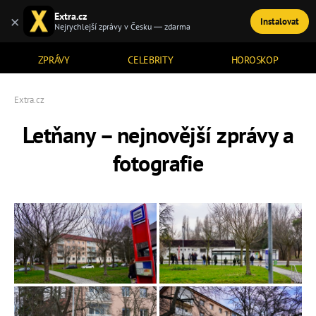
Extra.cz
×
Instalovat
TÉMATA
Nejrychlejší zprávy v Česku — zdarma
ZPRÁVY
CELEBRITY
HOROSKOP
Extra.cz
Letňany – nejnovější zprávy a
fotografie