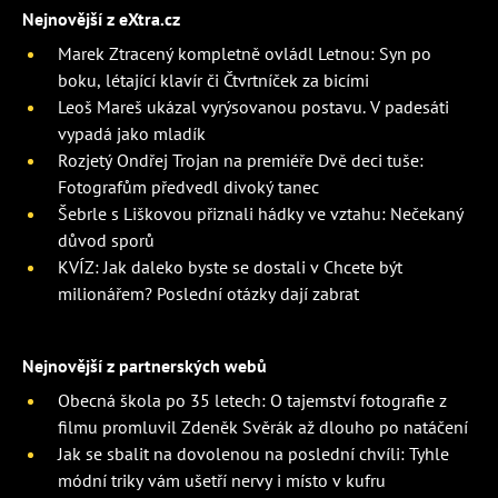
Nejnovější z eXtra.cz
Marek Ztracený kompletně ovládl Letnou: Syn po
boku, létající klavír či Čtvrtníček za bicími
Leoš Mareš ukázal vyrýsovanou postavu. V padesáti
vypadá jako mladík
Rozjetý Ondřej Trojan na premiéře Dvě deci tuše:
Fotografům předvedl divoký tanec
Šebrle s Liškovou přiznali hádky ve vztahu: Nečekaný
důvod sporů
KVÍZ: Jak daleko byste se dostali v Chcete být
milionářem? Poslední otázky dají zabrat
Nejnovější z partnerských webů
Obecná škola po 35 letech: O tajemství fotografie z
filmu promluvil Zdeněk Svěrák až dlouho po natáčení
Jak se sbalit na dovolenou na poslední chvíli: Tyhle
módní triky vám ušetří nervy i místo v kufru