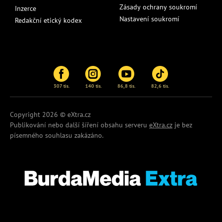
Zásady ochrany soukromí
Inzerce
Nastavení soukromí
Redakční etický kodex
307 tis.
140 tis.
86,8 tis.
82,6 tis.
Copyright 2026 © eXtra.cz
Publikování nebo další šíření obsahu serveru
eXtra.cz
je bez
písemného souhlasu zakázáno.