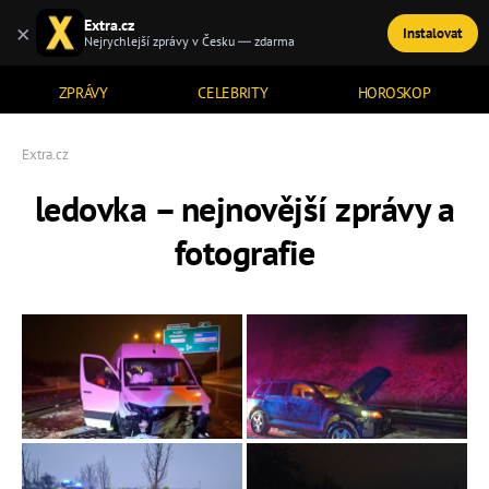
Extra.cz
×
Instalovat
TÉMATA
Nejrychlejší zprávy v Česku — zdarma
ZPRÁVY
CELEBRITY
HOROSKOP
Extra.cz
ledovka – nejnovější zprávy a
fotografie