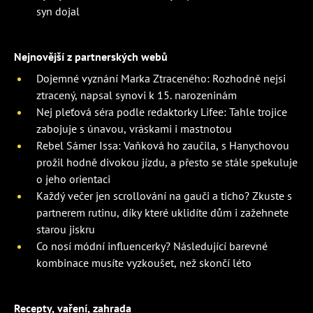
syn dojal
Nejnovější z partnerských webů
Dojemné vyznání Marka Ztraceného: Rozhodně nejsi
ztracený, napsal synovi k 15. narozeninám
Nej pleťová séra podle redaktorky Lifee: Tahle trojice
zabojuje s únavou, vráskami i mastnotou
Rebel Sámer Issa: Vaňková ho zaučila, s Hanychovou
prožil hodně divokou jízdu, a přesto se stále spekuluje
o jeho orientaci
Každý večer jen scrollování na gauči a ticho? Zkuste s
partnerem rutinu, díky které uklidíte dům i zažehnete
starou jiskru
Co nosí módní influencerky? Následující barevné
kombinace musíte vyzkoušet, než skončí léto
Recepty, vaření, zahrada