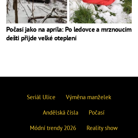
Počasí jako na apríla: Po ledovce a mrznoucím
dešti přijde velké oteplení
Seriál Ulice
Výměna manželek
Andělská čísla
Počasí
Módní trendy 2026
Reality show