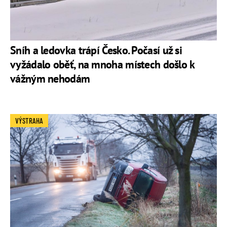
Sníh a ledovka trápí Česko. Počasí už si
vyžádalo oběť, na mnoha místech došlo k
vážným nehodám
VÝSTRAHA