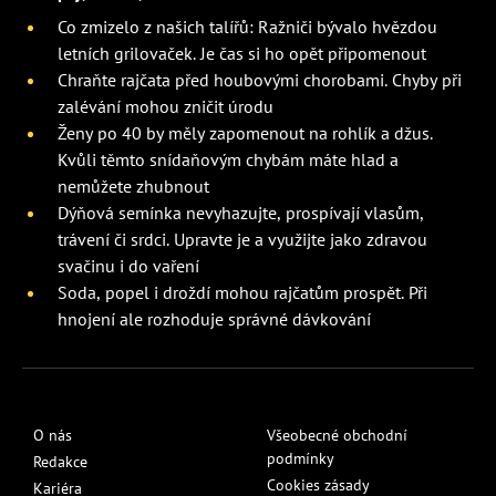
Co zmizelo z našich talířů: Ražniči bývalo hvězdou
letních grilovaček. Je čas si ho opět připomenout
Chraňte rajčata před houbovými chorobami. Chyby při
zalévání mohou zničit úrodu
Ženy po 40 by měly zapomenout na rohlík a džus.
Kvůli těmto snídaňovým chybám máte hlad a
nemůžete zhubnout
Dýňová semínka nevyhazujte, prospívají vlasům,
trávení či srdci. Upravte je a využijte jako zdravou
svačinu i do vaření
Soda, popel i droždí mohou rajčatům prospět. Při
hnojení ale rozhoduje správné dávkování
O nás
Všeobecné obchodní
podmínky
Redakce
Cookies zásady
Kariéra