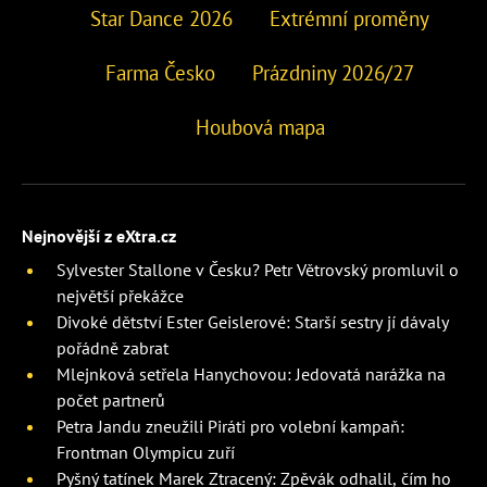
Star Dance 2026
Extrémní proměny
Farma Česko
Prázdniny 2026/27
Houbová mapa
Nejnovější z eXtra.cz
Sylvester Stallone v Česku? Petr Větrovský promluvil o
největší překážce
Divoké dětství Ester Geislerové: Starší sestry jí dávaly
pořádně zabrat
Mlejnková setřela Hanychovou: Jedovatá narážka na
počet partnerů
Petra Jandu zneužili Piráti pro volební kampaň:
Frontman Olympicu zuří
Pyšný tatínek Marek Ztracený: Zpěvák odhalil, čím ho