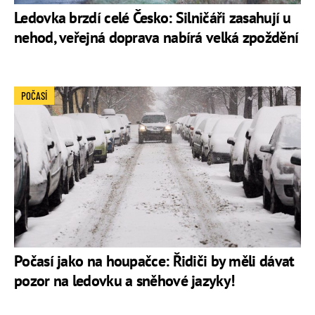
Ledovka brzdí celé Česko: Silničáři zasahují u
nehod, veřejná doprava nabírá velká zpoždění
POČASÍ
Počasí jako na houpačce: Řidiči by měli dávat
pozor na ledovku a sněhové jazyky!