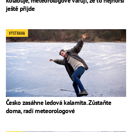
kolabuje, meteorologové varují, že to nejhorší
ještě přijde
VÝSTRAHA
Česko zasáhne ledová kalamita. Zůstaňte
doma, radí meteorologové