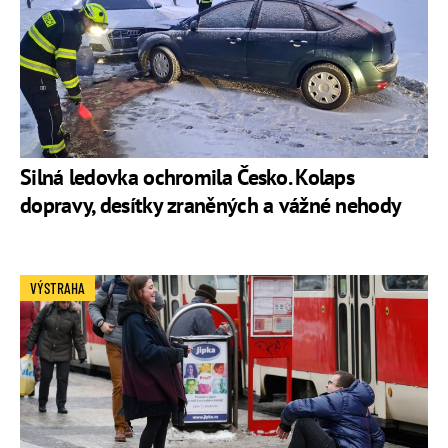
Silná ledovka ochromila Česko. Kolaps
dopravy, desítky zraněných a vážné nehody
VÝSTRAHA