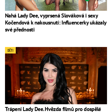
Nahá Lady Dee, vyprsená Slováková i sexy
Kočendová k nakousnutí: Influencerky ukázaly
své přednosti
DĚTI
Trápení Lady Dee. Hvězda filmů pro dospělé