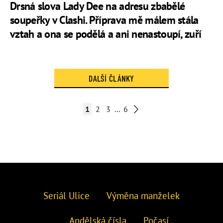
Drsná slova Lady Dee na adresu zbabělé
soupeřky v Clashi. Příprava mě málem stála
vztah a ona se podělá a ani nenastoupí, zuří
DALŠÍ ČLÁNKY
1
2
3
...
6
Seriál Ulice
Výměna manželek
Andělská čísla
Počasí