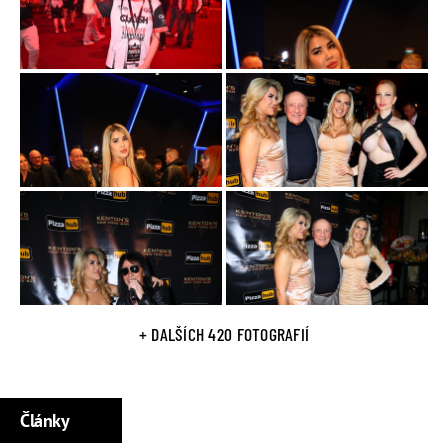
nepříliš dobře přijatou píseň
Soul
Údajně chodila s ruským podnikatelem s květinami.
Extra.cz, ale vypátralo jejího skutečného bývalého přítele.
Přečtěte si, co řekl o soužití s Lady Dee
Začátkem roku 2019 si našla nového partnera - Mexičana
Omara, který se také pohybuje v pornografické branži. Na
začátku října 2020 se redakci eXtra.cz svěřila, že
je se svým
přítelem těhotná
Poté pak tuto informaci rozšířila
prostřednictvím sociálních sítí.
Profily na sociálních sítích
Facebook Lady Dee
+ DALŠÍCH 420 FOTOGRAFIÍ
YouTube kanál Lady Dee
Články