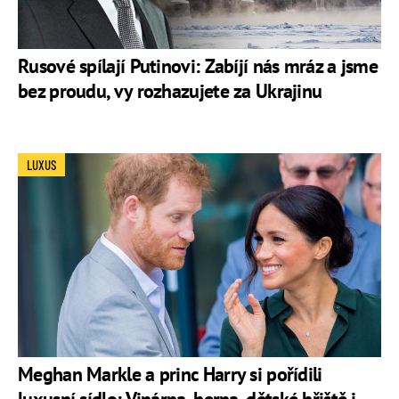
Rusové spílají Putinovi: Zabíjí nás mráz a jsme
bez proudu, vy rozhazujete za Ukrajinu
LUXUS
Meghan Markle a princ Harry si pořídili