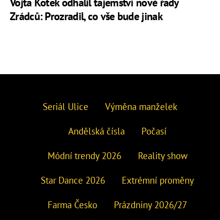
Vojta Kotek odhalil tajemství nové řady
Zrádců: Prozradil, co vše bude jinak
Seriál Ulice
Výměna manželek
Andělská čísla
Počasí
Módní trendy 2026
Reality show
Star Dance 2026
Extrémní proměny
Farma Česko
Prázdniny 2026/27