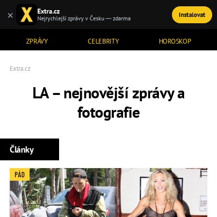
Extra.cz
×
Instalovat
TÉMATA
Nejrychlejší zprávy v Česku — zdarma
ZPRÁVY
CELEBRITY
HOROSKOP
Extra.cz
LA – nejnovější zprávy a
fotografie
Články
PÁD