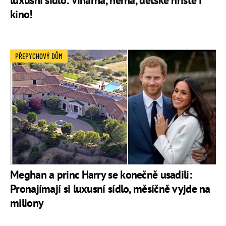
luxusní sídlo: Vinárna, herna, dětské hřiště i
kino!
PŘEPYCHOVÝ DŮM
Meghan a princ Harry se konečně usadili:
Pronajímají si luxusní sídlo, měsíčně vyjde na
miliony