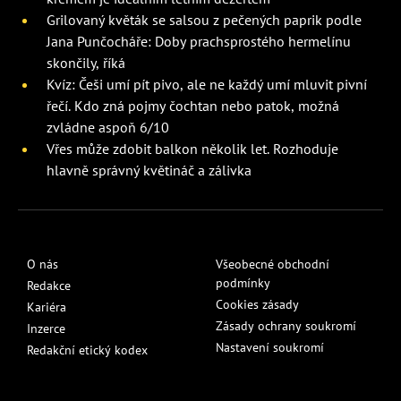
Grilovaný květák se salsou z pečených paprik podle
Jana Punčocháře: Doby prachsprostého hermelínu
skončily, říká
Kvíz: Češi umí pít pivo, ale ne každý umí mluvit pivní
řečí. Kdo zná pojmy čochtan nebo patok, možná
zvládne aspoň 6/10
Vřes může zdobit balkon několik let. Rozhoduje
hlavně správný květináč a zálivka
O nás
Všeobecné obchodní
podmínky
Redakce
Cookies zásady
Kariéra
Zásady ochrany soukromí
Inzerce
Nastavení soukromí
Redakční etický kodex