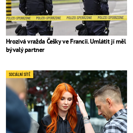
Hrozivá vražda Češky ve Francii. Umlátit jí měl
bývalý partner
SOCIÁLNÍ SÍTĚ