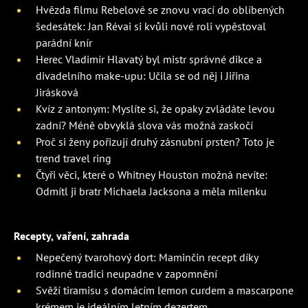
Hvězda filmu Rebelové se znovu vrací do oblíbených
šedesátek: Jan Révai si kvůli nové roli vypěstoval
parádní knír
Herec Vladimír Hlavatý byl mistr správné dikce a
divadelního make-upu: Učila se od něj i Jiřina
Jirásková
Kvíz z antonym: Myslíte si, že opaky zvládáte levou
zadní? Méně obvyklá slova vás možná zaskočí
Proč si ženy pořizují druhý zásnubní prsten? Toto je
trend travel ring
Čtyři věci, které o Whitney Houston možná nevíte:
Odmítl ji bratr Michaela Jacksona a měla milenku
Recepty, vaření, zahrada
Nepečený tvarohový dort: Maminčin recept díky
rodinné tradici neupadne v zapomnění
Svěží tiramisu s domácím lemon curdem a mascarpone
krémem je ideálním letním dezertem