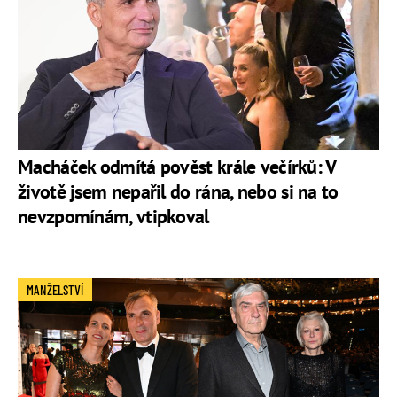
Macháček odmítá pověst krále večírků: V
životě jsem nepařil do rána, nebo si na to
nevzpomínám, vtipkoval
MANŽELSTVÍ