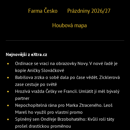
Farma Česko
Prázdniny 2026/27
Houbová mapa
Nejnovější z eXtra.cz
Ordinace se vrací na obrazovky Novy. V nové řadě je
kopie Aničky Slováčkové
Babišova zrzka o sobě dala po čase vědět. Zicklerová
zase cestuje po světě
Hrozivá vražda Češky ve Francii. Umlátit jí měl bývalý
partner
Nepochopitelná rána pro Marka Ztraceného. Leoš
Mareš ho využil pro vlastní promo
Splněný sen Ondřeje Brzobohatého: Kvůli roli táty
prošel drastickou proměnou