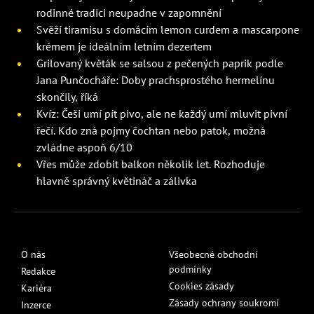
rodinné tradici neupadne v zapomnění
Svěží tiramisu s domácím lemon curdem a mascarpone
krémem je ideálním letním dezertem
Grilovaný květák se salsou z pečených paprik podle
Jana Punčocháře: Doby prachsprostého hermelínu
skončily, říká
Kvíz: Češi umí pít pivo, ale ne každý umí mluvit pivní
řečí. Kdo zná pojmy čochtan nebo patok, možná
zvládne aspoň 6/10
Vřes může zdobit balkon několik let. Rozhoduje
hlavně správný květináč a zálivka
O nás
Všeobecné obchodní
podmínky
Redakce
Cookies zásady
Kariéra
Zásady ochrany soukromí
Inzerce