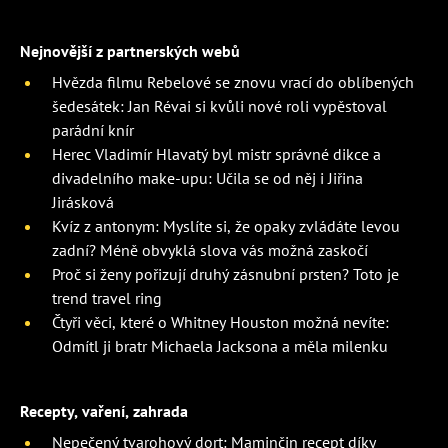
Nejnovější z partnerských webů
Hvězda filmu Rebelové se znovu vrací do oblíbených
šedesátek: Jan Révai si kvůli nové roli vypěstoval
parádní knír
Herec Vladimír Hlavatý byl mistr správné dikce a
divadelního make-upu: Učila se od něj i Jiřina
Jirásková
Kvíz z antonym: Myslíte si, že opaky zvládáte levou
zadní? Méně obvyklá slova vás možná zaskočí
Proč si ženy pořizují druhý zásnubní prsten? Toto je
trend travel ring
Čtyři věci, které o Whitney Houston možná nevíte:
Odmítl ji bratr Michaela Jacksona a měla milenku
Recepty, vaření, zahrada
Nepečený tvarohový dort: Maminčin recept díky