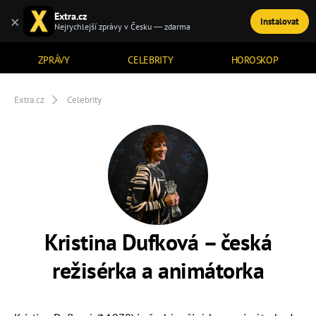
Extra.cz
×
Instalovat
TÉMATA
Nejrychlejší zprávy v Česku — zdarma
ZPRÁVY
CELEBRITY
HOROSKOP
Extra.cz
Celebrity
Kristina Dufková – česká
režisérka a animátorka