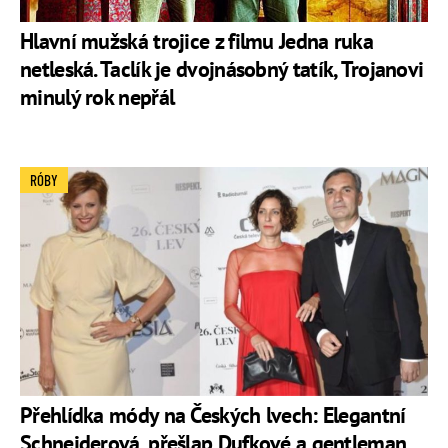
Hlavní mužská trojice z filmu Jedna ruka
netleská. Taclík je dvojnásobný tatík, Trojanovi
minulý rok nepřál
RÓBY
Přehlídka módy na Českých lvech: Elegantní
Schneiderová, přešlap Dufkové a gentleman