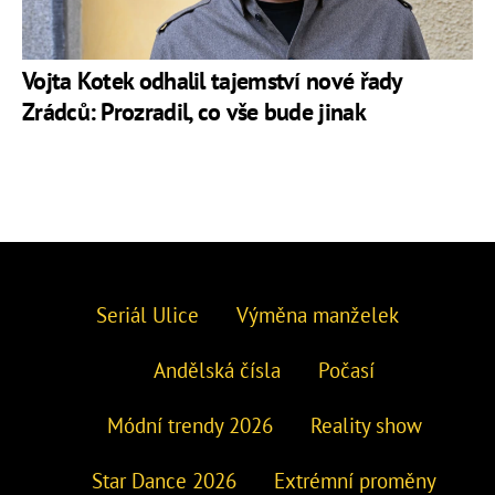
Vojta Kotek odhalil tajemství nové řady
Zrádců: Prozradil, co vše bude jinak
Seriál Ulice
Výměna manželek
Andělská čísla
Počasí
Módní trendy 2026
Reality show
Star Dance 2026
Extrémní proměny