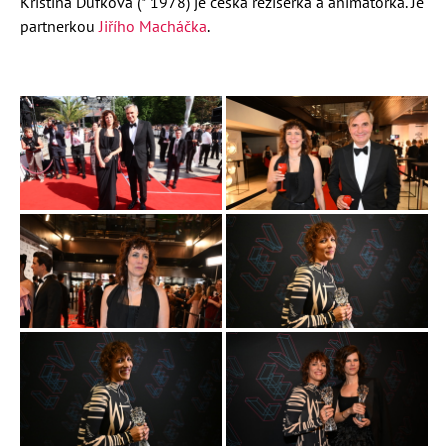
Kristina Dufková (* 1978) je česká režisérka a animátorka. Je
partnerkou
Jiřího Macháčka
.