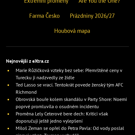
Extrémní proměny
Are You the One?
Farma Česko
Prázdniny 2026/27
Houbová mapa
Nejnovější z eXtra.cz
Marie Růžičková vzteky bez sebe: Přemrštěné ceny v
Turecku ji nadzvedly ze židle
Ted Lasso se vrací. Tentokrát povede ženský tým AFC
Richmond
Obrovská bouře kolem skandálu v Party Shore: Noemi
poprvé promluvila o osudném incidentu
Proměna Lely Ceterové bere dech: Kritici však
doporučují ještě jedno vylepšení
Miloš Zeman se opřel do Petra Pavla: Od vody poslal