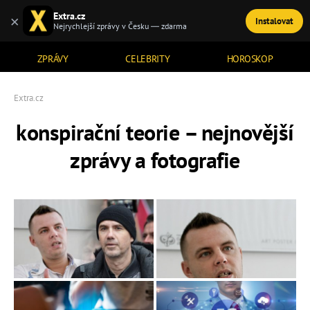
Extra.cz
×
Instalovat
TÉMATA
Nejrychlejší zprávy v Česku — zdarma
ZPRÁVY
CELEBRITY
HOROSKOP
Extra.cz
konspirační teorie – nejnovější
zprávy a fotografie