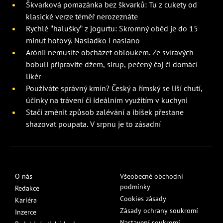
Škvarková pomazánka bez škvarků: Tu z cukety od
klasické verze téměř nerozeznáte
Rychlé "halušky" z jogurtu: Skromný oběd je do 15
minut hotový. Nasladko i naslano
Arónii nemusíte obcházet obloukem. Ze svíravých
bobulí připravíte džem, sirup, pečený čaj či domácí
likér
Používáte správný kmín? Český a římský se liší chutí,
účinky na trávení či ideálním využitím v kuchyni
Stačí změnit způsob zalévání a ibišek přestane
shazovat poupata. V srpnu je to zásadní
O nás
Všeobecné obchodní
podmínky
Redakce
Cookies zásady
Kariéra
Zásady ochrany soukromí
Inzerce
Nastavení soukromí