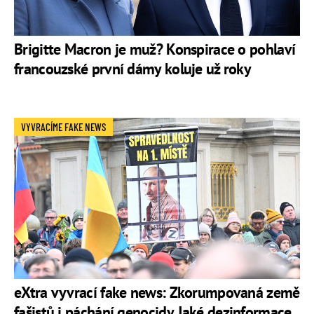
Brigitte Macron je muž? Konspirace o pohlaví
francouzské první dámy koluje už roky
VYVRACÍME FAKE NEWS
eXtra vyvrací fake news: Zkorumpovaná země
fašistů i páchání genocidy. Jaké dezinformace