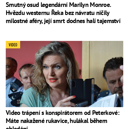
Smutný osud legendární Marilyn Monroe.
Hvězdu westernu Řeka bez návratu ničily
milostné aféry, její smrt dodnes halí tajemství
VIDEO
Video trápení s konspirátorem od Peterkové:
Máte nakažené rukavice, hulákal během
ohledání