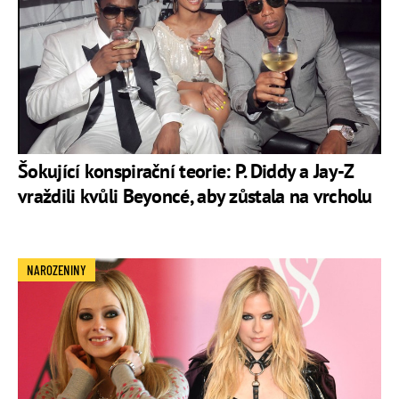
Šokující konspirační teorie: P. Diddy a Jay-Z
vraždili kvůli Beyoncé, aby zůstala na vrcholu
NAROZENINY