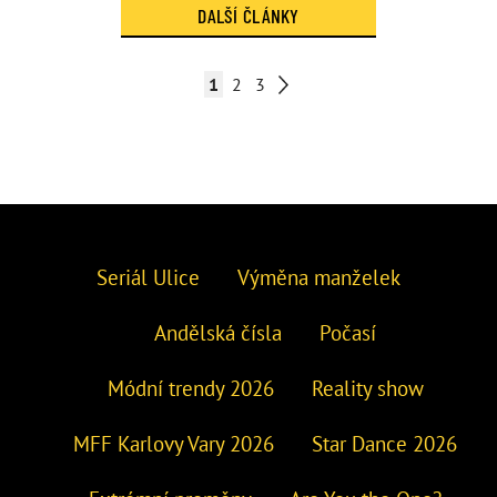
DALŠÍ ČLÁNKY
1
2
3
Seriál Ulice
Výměna manželek
Andělská čísla
Počasí
Módní trendy 2026
Reality show
MFF Karlovy Vary 2026
Star Dance 2026