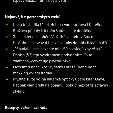
rýpavý vzkaz, Trumpa vychválil
Nejnovější z partnerských webů
Která to sladila lépe? Helena Vondráčková i Kateřina
Brožová přidaly k letním šatům zlaté doplňky
Za osm let osm obětí: Vraždící zahradník Bruce
McArthur schovával lidské ostatky do obřích květináčů
„Připadala jsem si vedle mladších kolegů zbytečná.“
Denisa (52) trpí syndromem podvodnice. Co to
znamená, vysvětluje psycholožka
Oversized noční košile, šátky i brože. Trend nona
maxxing ovládl Kodaň
Myslíte si, že volná halenka opticky ubere kila? Omyl,
naopak vám přidá na objemu, pokud nezvolíte správný
styling
Recepty, vaření, zahrada