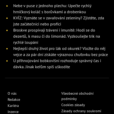
Nebe v puse z jednoho plechu: Upečte rychlý
hrníčkový koláč s borůvkami a drobenkou
KVÍZ: Vyznáte se v zavařování zeleniny? Zjistěte, zda
jste začátečníci nebo profíci
Broskve prospívají trávení i imunitě: Hodí se do
dezertů, k masu či do limonád. Vyzkoušejte trik na
rychlé loupání
Nejlepší druhý život pro lák od okurek? Vložte do něj
vejce a za pár dní získáte výraznou chuťovku bez práce
U přihnojování bobkovišní rozhoduje správný čas i
dávka. Jinak keřům spíš uškodíte
O nás
Všeobecné obchodní
podmínky
Redakce
Cookies zásady
Kariéra
Zásady ochrany soukromí
Inzerce