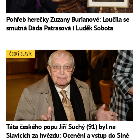
Pohřeb herečky Zuzany Burianové: Loučila se
smutná Dáda Patrasová i Luděk Sobota
ČESKÝ SLAVÍK
Táta českého popu Jiří Suchý (91) byl na
Slavících za hvězdu: Ocenění a vstup do Síně