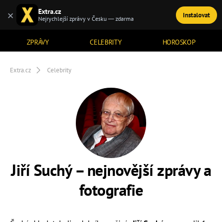
Extra.cz
×
Instalovat
TÉMATA
Nejrychlejší zprávy v Česku — zdarma
ZPRÁVY
CELEBRITY
HOROSKOP
Extra.cz
Celebrity
Jiří Suchý – nejnovější zprávy a
fotografie