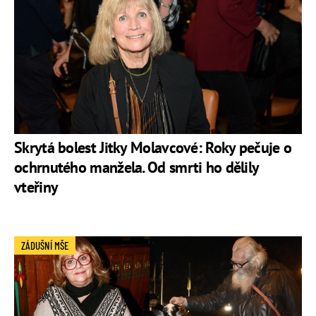
Skrytá bolest Jitky Molavcové: Roky pečuje o
ochrnutého manžela. Od smrti ho dělily
vteřiny
ZÁDUŠNÍ MŠE