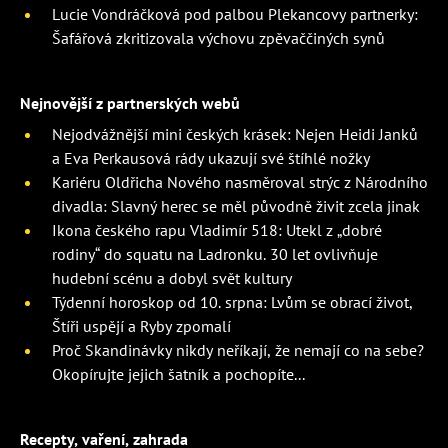
Lucie Vondráčková pod palbou Plekancovy partnerky:
Šafářová zkritizovala výchovu zpěvaččiných synů
Nejnovější z partnerských webů
Nejodvážnější mini českých krásek: Nejen Heidi Janků
a Eva Perkausová rády ukazují své štíhlé nožky
Kariéru Oldřicha Nového nasměroval strýc z Národního
divadla: Slavný herec se měl původně živit zcela jinak
Ikona českého rapu Vladimír 518: Utekl z „dobré
rodiny“ do squatu na Ladronku. 30 let ovlivňuje
hudební scénu a dobyl svět kultury
Týdenní horoskop od 10. srpna: Lvům se obrací život,
Štíři uspějí a Ryby zpomalí
Proč Skandinávky nikdy neříkají, že nemají co na sebe?
Okopírujte jejich šatník a pochopíte...
Recepty, vaření, zahrada