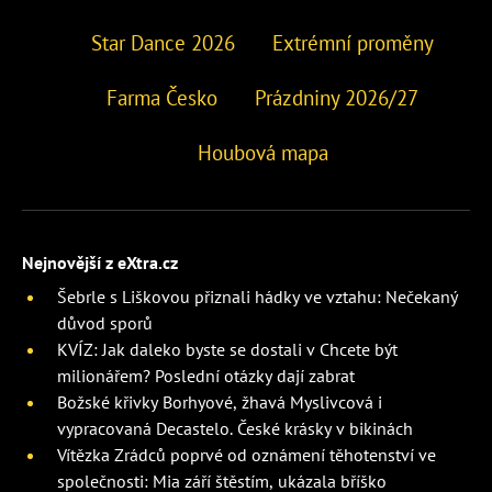
Star Dance 2026
Extrémní proměny
Farma Česko
Prázdniny 2026/27
Houbová mapa
Nejnovější z eXtra.cz
Šebrle s Liškovou přiznali hádky ve vztahu: Nečekaný
důvod sporů
KVÍZ: Jak daleko byste se dostali v Chcete být
milionářem? Poslední otázky dají zabrat
Božské křivky Borhyové, žhavá Myslivcová i
vypracovaná Decastelo. České krásky v bikinách
Vítězka Zrádců poprvé od oznámení těhotenství ve
společnosti: Mia září štěstím, ukázala bříško