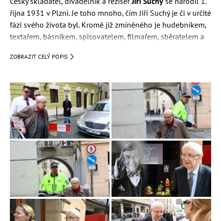
Český skladatel, divadelník a režisér
Jiří Suchý
se narodil 1.
října 1931 v Plzni. Je toho mnoho, čím Jiří Suchý je či v určité
fázi svého života byl. Kromě již zmíněného je hudebníkem,
textařem, básníkem, spisovatelem, filmařem, sběratelem a
grafikem.
ZOBRAZIT CELÝ POPIS
Je znám díky spolupráci s
Miroslavem Horníčkem
a
Ivanem
Vyskočilem
. Tvořil také dvojici s Jiřím Šlitrem, Ferdinandem
Havlíkem a
Jitkou Molavcovou
.
Kariéra
Část dětství prožil v Klatovech, avšak v roce 1936 se
přestěhoval s rodinou do Prahy. Před kamerou se poprvé
objevil v roce 1944 jako komparz, když hrál jednoho z
vystupujících z tramvaje ve snímku Sobota.
Od roku 1947 (po dokončení střední školy) začal pracovat
jako grafik v reklamních ateliérech. Podstatnou část svého
života strávil v divadlech. Začalo to v Redutě, kde se