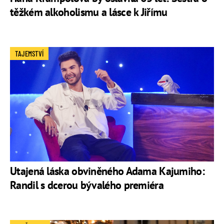
těžkém alkoholismu a lásce k Jiřímu
TAJEMSTVÍ
Utajená láska obviněného Adama Kajumiho:
Randil s dcerou bývalého premiéra