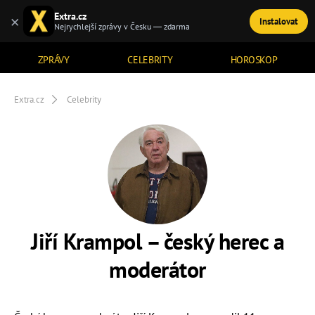
Extra.cz
×
Instalovat
TÉMATA
Nejrychlejší zprávy v Česku — zdarma
ZPRÁVY
CELEBRITY
HOROSKOP
Extra.cz
Celebrity
Jiří Krampol – český herec a
moderátor