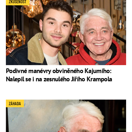
ZKUŠENOST
Podivné manévry obviněného Kajumiho:
Nalepil se i na zesnulého Jiřího Krampola
ZÁHADA