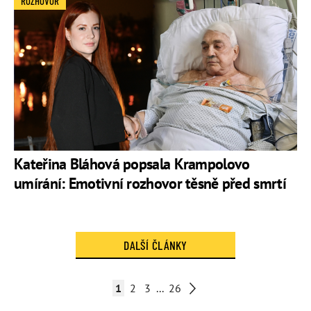
ROZHOVOR
Kateřina Bláhová popsala Krampolovo
umírání: Emotivní rozhovor těsně před smrtí
DALŠÍ ČLÁNKY
1
2
3
...
26