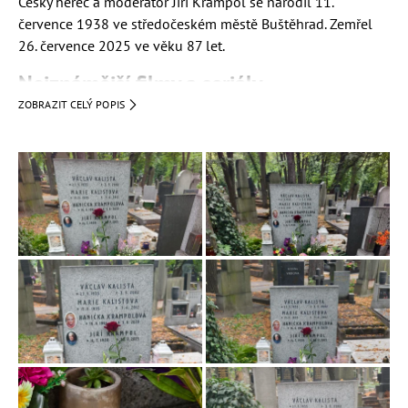
Český herec a moderátor Jiří Krampol se narodil 11.
července 1938 ve středočeském městě Buštěhrad. Zemřel
26. července 2025 ve věku 87 let.
Nejznámější filmy a seriály
ZOBRAZIT CELÝ POPIS
Bylo nás deset
(voják Josef Kytýř)
Pršelo jim štěstí
(Zdeněk)
Parta hic
(horník Franta Fousek)
Ten svetr si nesvlíkej
(spolubydlící Pepa)
seriál
Malý pitaval z velkého města
(poručík Libor
Krejcárek)
seriál
Synové a dcery Jakuba skláře
(Pepa Cirkl)
O princezně, která ráčkovala
(pan rádce)
Nahota na prodej
(polda)
Ceremoniář
(zásobovač Miloš)
Bumerang
(František Ježek)
Kariéra