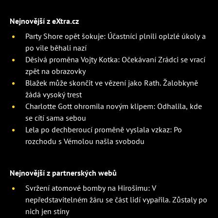
Nejnovější z eXtra.cz
Party Shore opět šokuje: Účastníci plnili oplzlé úkoly a
po vile běhali nazí
Děsivá proměna Vojty Kotka: Očekávaní Zrádci se vrací
zpět na obrazovky
Blažek může skončit ve vězení jako Rath. Žalobkyně
žádá vysoký trest
Charlotte Gott ohromila novým klipem: Odhalila, kde
se cítí sama sebou
Lela po dechberoucí proměně vyslala vzkaz: Po
rozchodu s Vémolou našla svobodu
Nejnovější z partnerských webů
Svržení atomové bomby na Hirošimu: V
nepředstavitelném žáru se část lidí vypařila. Zůstaly po
nich jen stíny