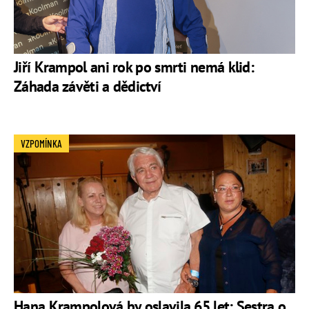
Jiří Krampol ani rok po smrti nemá klid:
Záhada závěti a dědictví
VZPOMÍNKA
Hana Krampolová by oslavila 65 let: Sestra o