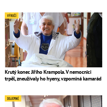
VÝROČÍ
Krutý konec Jiřího Krampola. V nemocnici
trpěl, zneužívaly ho hyeny, vzpomíná kamarád
DOJEMNÉ