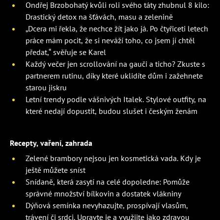
Ondřej Brzobohatý kvůli roli svého táty zhubnul 8 kilo:
Drastický detox na šťávách, masu a zelenině
„Dcera mi řekla, že nechce žít jako já. Po čtyřiceti letech
práce mám pocit, že si neváží toho, co jsem jí chtěl
předat,“ svěřuje se Karel
Každý večer jen scrollování na gauči a ticho? Zkuste s
partnerem rutinu, díky které uklidíte dům i zažehnete
starou jiskru
Letní trendy podle vášnivých Italek. Stylové outfity, na
které nedají dopustit, budou slušet i českým ženám
Recepty, vaření, zahrada
Zelené brambory nejsou jen kosmetická vada. Kdy je
ještě můžete sníst
Snídaně, která zasytí na celé dopoledne: Pomůže
správné množství bílkovin a dostatek vlákniny
Dýňová semínka nevyhazujte, prospívají vlasům,
trávení či srdci. Upravte je a využijte jako zdravou