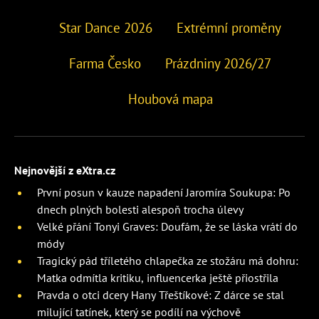
Star Dance 2026
Extrémní proměny
Farma Česko
Prázdniny 2026/27
Houbová mapa
Nejnovější z eXtra.cz
První posun v kauze napadení Jaromíra Soukupa: Po
dnech plných bolesti alespoň trocha úlevy
Velké přání Tonyi Graves: Doufám, že se láska vrátí do
módy
Tragický pád tříletého chlapečka ze stožáru má dohru:
Matka odmítla kritiku, influencerka ještě přiostřila
Pravda o otci dcery Hany Třeštíkové: Z dárce se stal
milující tatínek, který se podílí na výchově