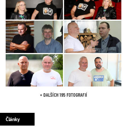
byl souzen za dvojnásobnou nájemnou vraždu a jeden
pokus vraždy. Byl mu vyměřen doživotní trest.
Kajínek se několikrát pokusil o útěk z vězení a několikrát se
mu to i povedlo. Nejznámější je jeho útěk z
Věznice Mírov
který se mu podařil 29. října 2000. Zadržen byl až 8.
prosince 2000 v bytě pětinásobného vraha Ludvíka
Černého. Část veřejnosti zastává názor, že Kajínek je
nevinný. Že se stal obětí komplotu. Sám Kajínek se snažil o
obnovení procesu.
Prezidentská milost
Dne 11. května 2017 prezident ČR
Miloš Zeman
oznámil v
+ DALŠÍCH 195 FOTOGRAFIÍ
pořadu
Týden s prezidentem
na
TV Barrandov
že pro Jiřího
Kajínka podepíše milost. Zeman 23. května 2017 skutečně
podepsal a téhož dne byl Kajínek propuštěn na svobodu.
Omilostněný vězeň vzbudil velký mediální zájem a záhy po
Články
propuštění z cely se stal celebritou.