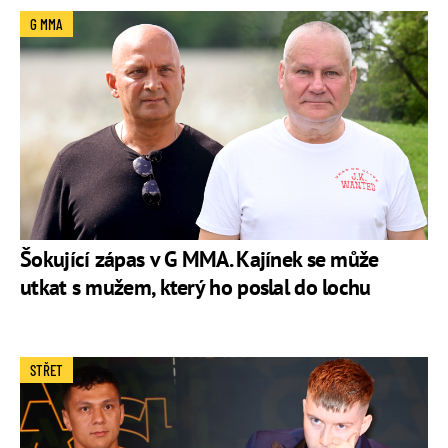
G MMA
Šokující zápas v G MMA. Kajínek se může
utkat s mužem, který ho poslal do lochu
STŘET