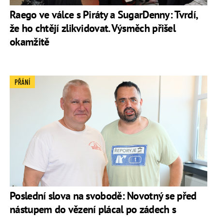
Raego ve válce s Piráty a SugarDenny: Tvrdí,
že ho chtějí zlikvidovat. Výsměch přišel
okamžitě
PŘÁNÍ
Poslední slova na svobodě: Novotný se před
nástupem do vězení plácal po zádech s