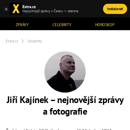
Extra.cz
×
Instalovat
TÉMATA
Nejrychlejší zprávy v Česku — zdarma
ZPRÁVY
CELEBRITY
HOROSKOP
Extra.cz
Celebrity
Jiří Kajínek – nejnovější zprávy
a fotografie