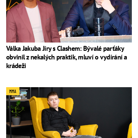
Válka Jakuba Jíry s Clashem: Bývalé parťáky
obvinil z nekalých praktik, mluví o vydírání a
krádeži
MMA