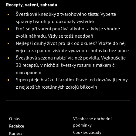
Recepty, vaření, zahrada
Švestkové knedlíky z tvarohového těsta: Vyberte
správný tvaroh pro dokonalý výsledek
Proč se při vaření používá alkohol a kdy je vhodné
zvolit náhradu. Vždy se totiž neodpaří
Nejlepší druhý život pro lák od okurek? Vložte do něj
vejce a za pár dní získáte výraznou chuťovku bez práce
Švestková sezona nabízí víc než povidla. Vyzkoušejte
30 receptů, v nichž si švestky rozumí s mákem či
marcipánem
Srpen přeje hrášku i fazolím. Právě teď dozrávají jedny
z nejlepších rostlinných zdrojů bílkovin
O nás
Všeobecné obchodní
podmínky
Redakce
Cookies zásady
Kariéra