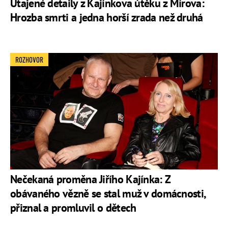
Utajené detaily z Kajínkova útěku z Mírova:
Hrozba smrti a jedna horší zrada než druhá
ROZHOVOR
Nečekaná proměna Jiřího Kajínka: Z
obávaného vězně se stal muž v domácnosti,
přiznal a promluvil o dětech