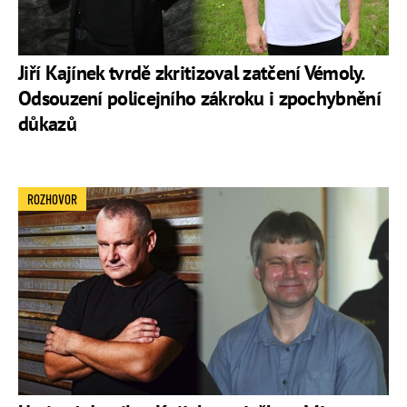
Jiří Kajínek tvrdě zkritizoval zatčení Vémoly.
Odsouzení policejního zákroku i zpochybnění
důkazů
ROZHOVOR