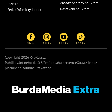
Zásady ochrany soukromí
Inzerce
Nastavení soukromí
Redakční etický kodex
307 tis.
140 tis.
86,8 tis.
82,6 tis.
Copyright 2026 © eXtra.cz
Publikování nebo další šíření obsahu serveru
eXtra.cz
je bez
písemného souhlasu zakázáno.