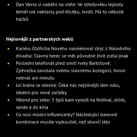
Dan Vávra si naběhl na vidle: Ve středověku teploty
téměř rok neklesly pod třicítku, tvrdil. Má to několik
háčků
Nejnovější z partnerských webů
Kariéru Oldřicha Nového nasměroval strýc z Národního
divadla: Slavný herec se měl původně živit zcela jinak
Poslední telefonát před smrtí Ivety Bartošové:
Zpěvačka zavolala svému slavnému kolegovi, hovor
netrval ani minutu
Lví brána se otevírá: Čeká nás nejsilnější den roku,
ideální pro nové začátky
Víkend pro sebe: 5 tipů kam vyrazit na festival, drink,
rande a do kina
Co nosí módní influencerky? Následující barevné
kombinace musíte vyzkoušet, než skončí léto