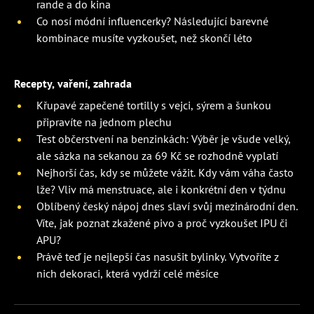
rande a do kina
Co nosí módní influencerky? Následující barevné
kombinace musíte vyzkoušet, než skončí léto
Recepty, vaření, zahrada
Křupavé zapečené tortilly s vejci, sýrem a šunkou
připravíte na jednom plechu
Test občerstvení na benzinkách: Výběr je všude velký,
ale sázka na sekanou za 69 Kč se rozhodně vyplatí
Nejhorší čas, kdy se můžete vážit. Kdy vám váha často
lže? Vliv má menstruace, ale i konkrétní den v týdnu
Oblíbený český nápoj dnes slaví svůj mezinárodní den.
Víte, jak poznat zkažené pivo a proč vyzkoušet IPU či
APU?
Právě teď je nejlepší čas nasušit bylinky. Vytvoříte z
nich dekoraci, která vydrží celé měsíce