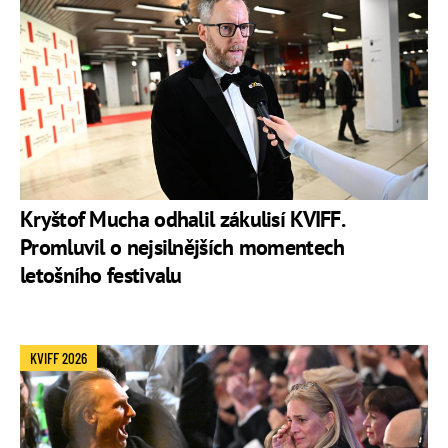
zpěvačkou Carmen Ejogo
(*1973), mají
syna Elijaha
(*2001)
a
dceru Juno
(*2004).
Oficiální profil na Facebooku
Oficiální profil na X
Oficiální profil na Instagramu
Kryštof Mucha odhalil zákulisí KVIFF.
Promluvil o nejsilnějších momentech
letošního festivalu
KVIFF 2026