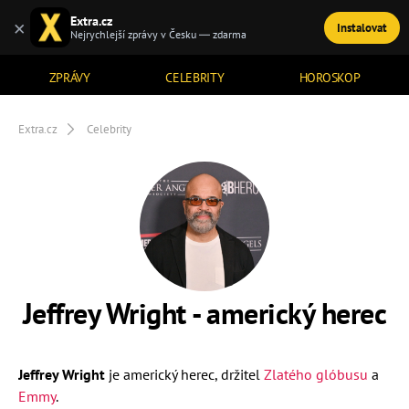
Extra.cz
×
Instalovat
TÉMATA
Nejrychlejší zprávy v Česku — zdarma
ZPRÁVY
CELEBRITY
HOROSKOP
Extra.cz
Celebrity
Jeffrey Wright - americký herec
Jeffrey Wright
je americký herec, držitel
Zlatého glóbusu
a
Emmy
.