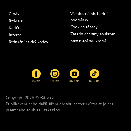
O nás
Všeobecné obchodní
podmínky
Redakce
Cookies zásady
Kariéra
Zásady ochrany soukromí
Inzerce
Nastavení soukromí
Redakční etický kodex
307 tis.
140 tis.
86,8 tis.
82,6 tis.
Copyright 2026 © eXtra.cz
Publikování nebo další šíření obsahu serveru
eXtra.cz
je bez
písemného souhlasu zakázáno.