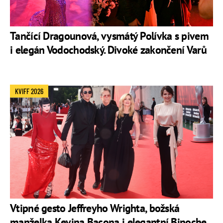
Tančící Dragounová, vysmátý Polívka s pivem
i elegán Vodochodský. Divoké zakončení Varů
KVIFF 2026
Vtipné gesto Jeffreyho Wrighta, božská
manželka Kevina Bacona i elegantní Binoche.