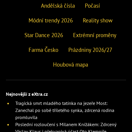
Andělská čísla
Počasí
Módní trendy 2026
Reality show
Star Dance 2026
Extrémní proměny
Farma Česko
Prázdniny 2026/27
Houbová mapa
Nejnovější z eXtra.cz
Tragická smrt mladého tatínka na jezeře Most:
Zanechal po sobě tříletého synka, zdrcená rodina
promluvila
Poslední rozloučení s Milanem Knížákem: Zdrcený
Václav Klaus i překvapivá účast Oto Klempíře