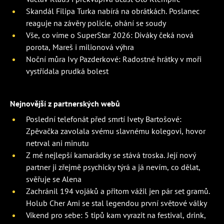
Skandál Filipa Turka nabírá na obrátkách. Poslanec
reaguje na závěry policie, ohání se soudy
Vše, co víme o SuperStar 2026: Diváky čeká nová
porota, Mareš i milionová výhra
Noční můra Ivy Pazderkové: Radostné hrátky v moři
vystřídala prudká bolest
Nejnovější z partnerských webů
Poslední telefonát před smrtí Ivety Bartošové:
Zpěvačka zavolala svému slavnému kolegovi, hovor
netrval ani minutu
Z mé nejlepší kamarádky se stává troska. Její nový
partner ji zřejmě psychicky týrá a já nevím, co dělat,
svěřuje se Alena
Zachránil 194 vojáků a přitom vážil jen pár set gramů.
Holub Cher Ami se stal legendou první světové války
Víkend pro sebe: 5 tipů kam vyrazit na festival, drink,