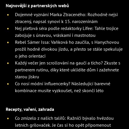
Nejnovější z partnerských webů
Dojemné vyznání Marka Ztraceného: Rozhodně nejsi
ztracený, napsal synovi k 15. narozeninám
Nej pleťová séra podle redaktorky Lifee: Tahle trojice
zabojuje s únavou, vráskami i mastnotou
Rebel Sámer Issa: Vaňková ho zaučila, s Hanychovou
prožil hodně divokou jízdu, a přesto se stále spekuluje
o jeho orientaci
Každý večer jen scrollování na gauči a ticho? Zkuste s
partnerem rutinu, díky které uklidíte dům i zažehnete
starou jiskru
Co nosí módní influencerky? Následující barevné
kombinace musíte vyzkoušet, než skončí léto
Recepty, vaření, zahrada
Co zmizelo z našich talířů: Ražniči bývalo hvězdou
letních grilovaček. Je čas si ho opět připomenout