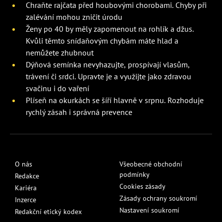
Chraňte rajčata před houbovými chorobami. Chyby při
zalévání mohou zničit úrodu
Ženy po 40 by měly zapomenout na rohlík a džus.
Kvůli těmto snídaňovým chybám máte hlad a
nemůžete zhubnout
Dýňová semínka nevyhazujte, prospívají vlasům,
trávení či srdci. Upravte je a využijte jako zdravou
svačinu i do vaření
Plíseň na okurkách se šíří hlavně v srpnu. Rozhoduje
rychlý zásah i správná prevence
O nás
Všeobecné obchodní
podmínky
Redakce
Cookies zásady
Kariéra
Zásady ochrany soukromí
Inzerce
Nastavení soukromí
Redakční etický kodex