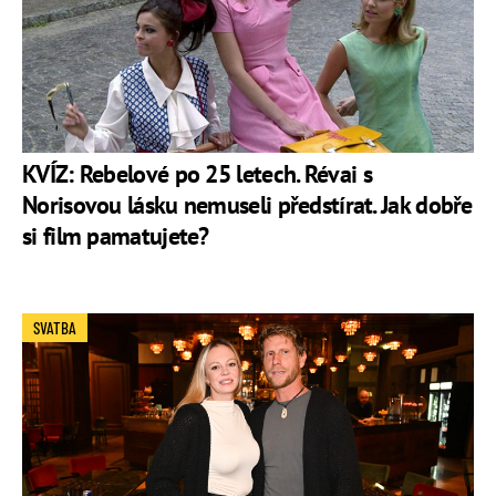
KVÍZ: Rebelové po 25 letech. Révai s
Norisovou lásku nemuseli předstírat. Jak dobře
si film pamatujete?
SVATBA