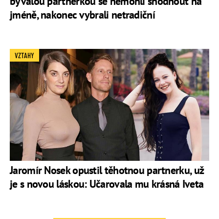
bývalou partnerkou se nemohli shodnout na
jméně, nakonec vybrali netradiční
VZTAHY
Jaromír Nosek opustil těhotnou partnerku, už
je s novou láskou: Učarovala mu krásná Iveta