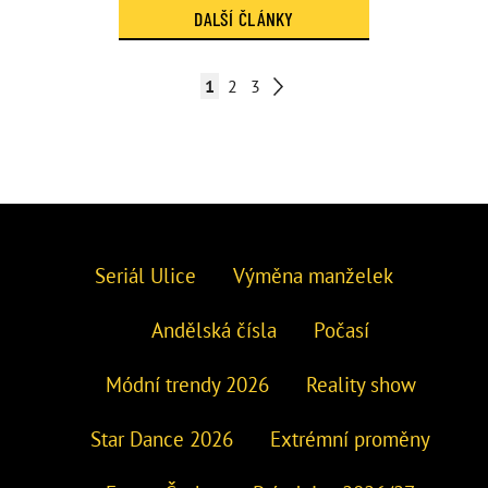
DALŠÍ ČLÁNKY
1
2
3
Seriál Ulice
Výměna manželek
Andělská čísla
Počasí
Módní trendy 2026
Reality show
Star Dance 2026
Extrémní proměny