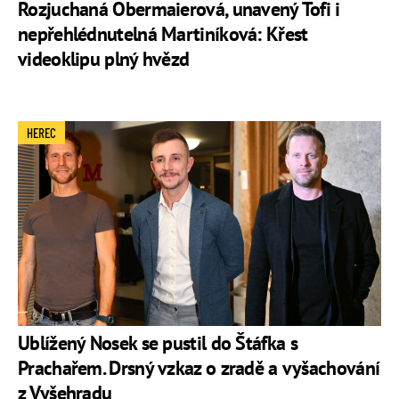
Rozjuchaná Obermaierová, unavený Tofi i
nepřehlédnutelná Martiníková: Křest
videoklipu plný hvězd
HEREC
Ublížený Nosek se pustil do Štáfka s
Prachařem. Drsný vzkaz o zradě a vyšachování
z Vyšehradu