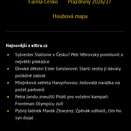
Farma Česko
Prázdniny 2026/27
Houbová mapa
Nejnovější z eXtra.cz
Sylvester Stallone v Česku? Petr Větrovský promluvil o
největší překážce
Divoké dětství Ester Geislerové: Starší sestry jí dávaly
pořádně zabrat
Mlejnková setřela Hanychovou: Jedovatá narážka na
počet partnerů
Petra Jandu zneužili Piráti pro volební kampaň:
Frontman Olympicu zuří
Pyšný tatínek Marek Ztracený: Zpěvák odhalil, čím ho
syn dojal