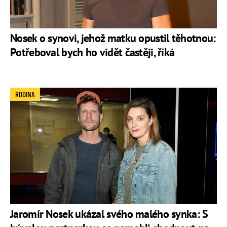
Nosek o synovi, jehož matku opustil těhotnou:
Potřeboval bych ho vidět častěji, říká
RODINA
Jaromír Nosek ukázal svého malého synka: S