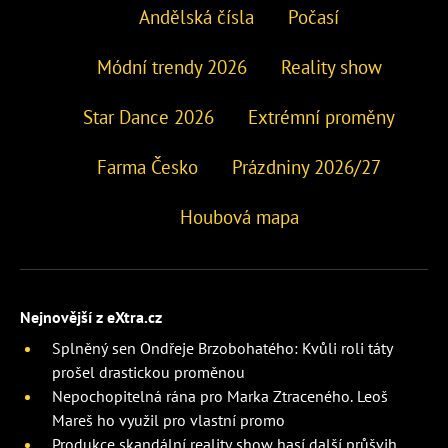
Andělská čísla
Počasí
Módní trendy 2026
Reality show
Star Dance 2026
Extrémní proměny
Farma Česko
Prázdniny 2026/27
Houbová mapa
Nejnovější z eXtra.cz
Splněný sen Ondřeje Brzobohatého: Kvůli roli táty
prošel drastickou proměnou
Nepochopitelná rána pro Marka Ztraceného. Leoš
Mareš ho využil pro vlastní promo
Produkce skandální reality show hasí další průšvih.