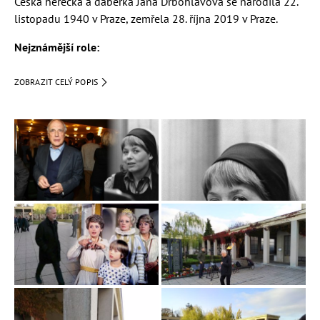
Česká herečka a dabérka Jana Drbohlavová se narodila 22.
listopadu 1940 v Praze, zemřela 28. října 2019 v Praze.
Nejznámější role:
Dívka na koštěti
(učitelka Pešková)
ZOBRAZIT CELÝ POPIS
My všichni školou povinní
Arabela
Hříchy pro pátera Knoxe
Líbáš jako ďábel
Jana Drbohlavová vystudovala pražskou DAMU v ročníku
spolu s
Josefem Abrhámem
,
Petrem Čepkem
,
Jiřím
Krampolem
,
Ladislavem Mrkvičkou
nebo třeba
Václavem
Sloupem
. Po absolutoriu nastoupila do Divadla na
Fidlovačce a pokračovala do Městských divadel pražských a
Divadla ABC, kde hrála až o roku 2016, kdy musela kvůli
podlomenému zdraví se svou prací i koníčkem zároveň
skončit nadobro. Následky mozkové mrtvice si vyžádaly
svou daň.