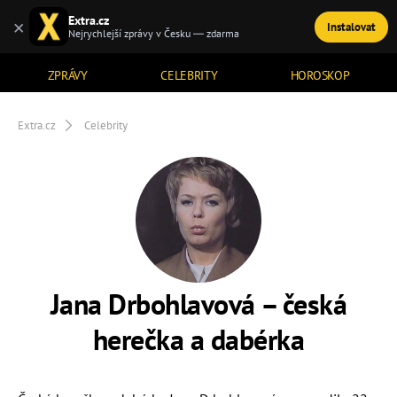
Extra.cz
×
Instalovat
TÉMATA
Nejrychlejší zprávy v Česku — zdarma
ZPRÁVY
CELEBRITY
HOROSKOP
Extra.cz
Celebrity
Jana Drbohlavová –⁠ česká
herečka a dabérka