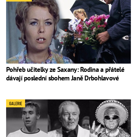
Pohřeb učitelky ze Saxany: Rodina a přátelé
dávají poslední sbohem Janě Drbohlavové
GALERIE