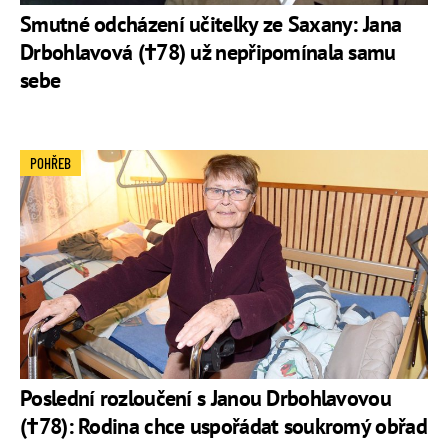
Smutné odcházení učitelky ze Saxany: Jana
Drbohlavová (†78) už nepřipomínala samu
sebe
POHŘEB
Poslední rozloučení s Janou Drbohlavovou
(†78): Rodina chce uspořádat soukromý obřad