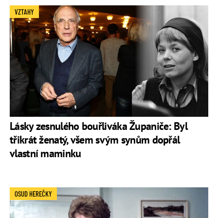
VZTAHY
Lásky zesnulého bouřliváka Županiče: Byl
třikrát ženatý, všem svým synům dopřál
vlastní maminku
OSUD HEREČKY