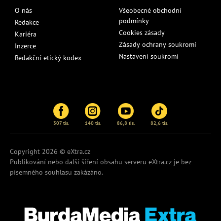
O nás
Všeobecné obchodní
podmínky
Redakce
Cookies zásady
Kariéra
Zásady ochrany soukromí
Inzerce
Nastavení soukromí
Redakční etický kodex
307 tis.
140 tis.
86,8 tis.
82,6 tis.
Copyright 2026 © eXtra.cz
Publikování nebo další šíření obsahu serveru
eXtra.cz
je bez
písemného souhlasu zakázáno.