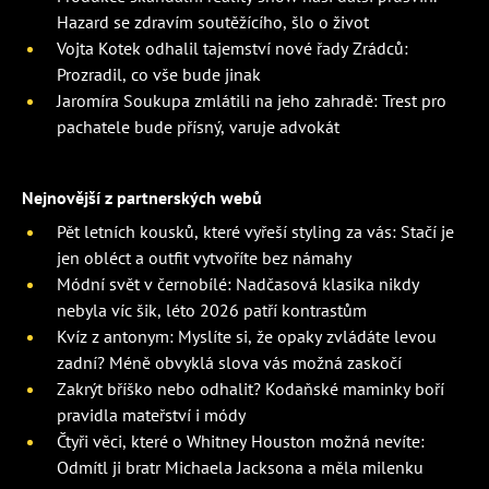
Hazard se zdravím soutěžícího, šlo o život
Vojta Kotek odhalil tajemství nové řady Zrádců:
Prozradil, co vše bude jinak
Jaromíra Soukupa zmlátili na jeho zahradě: Trest pro
pachatele bude přísný, varuje advokát
Nejnovější z partnerských webů
Pět letních kousků, které vyřeší styling za vás: Stačí je
jen obléct a outfit vytvoříte bez námahy
Módní svět v černobílé: Nadčasová klasika nikdy
nebyla víc šik, léto 2026 patří kontrastům
Kvíz z antonym: Myslíte si, že opaky zvládáte levou
zadní? Méně obvyklá slova vás možná zaskočí
Zakrýt bříško nebo odhalit? Kodaňské maminky boří
pravidla mateřství i módy
Čtyři věci, které o Whitney Houston možná nevíte:
Odmítl ji bratr Michaela Jacksona a měla milenku