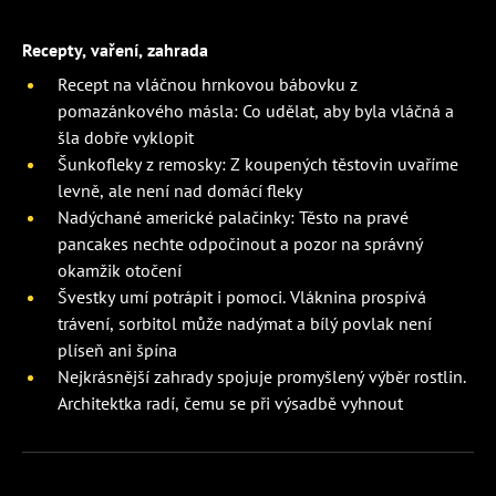
Recepty, vaření, zahrada
Recept na vláčnou hrnkovou bábovku z
pomazánkového másla: Co udělat, aby byla vláčná a
šla dobře vyklopit
Šunkofleky z remosky: Z koupených těstovin uvaříme
levně, ale není nad domácí fleky
Nadýchané americké palačinky: Těsto na pravé
pancakes nechte odpočinout a pozor na správný
okamžik otočení
Švestky umí potrápit i pomoci. Vláknina prospívá
trávení, sorbitol může nadýmat a bílý povlak není
plíseň ani špína
Nejkrásnější zahrady spojuje promyšlený výběr rostlin.
Architektka radí, čemu se při výsadbě vyhnout