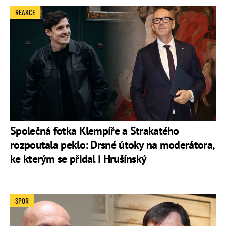
REAKCE
Společná fotka Klempíře a Strakatého
rozpoutala peklo: Drsné útoky na moderátora,
ke kterým se přidal i Hrušínský
SPOR