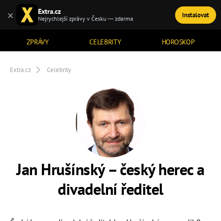
Extra.cz
×
Instalovat
TÉMATA
Nejrychlejší zprávy v Česku — zdarma
ZPRÁVY
CELEBRITY
HOROSKOP
Extra.cz
Celebrity
Jan Hrušínský – český herec a
divadelní ředitel