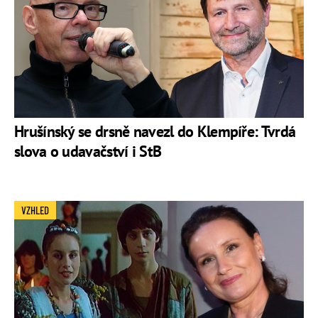
Hrušínský se drsně navezl do Klempíře: Tvrdá
slova o udavačství i StB
VZHLED