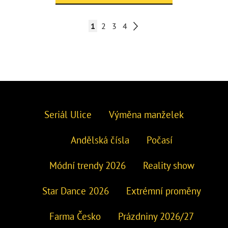
1
2
3
4
Seriál Ulice
Výměna manželek
Andělská čísla
Počasí
Módní trendy 2026
Reality show
Star Dance 2026
Extrémní proměny
Farma Česko
Prázdniny 2026/27