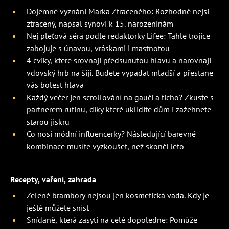
Dojemné vyznání Marka Ztraceného: Rozhodně nejsi
ztracený, napsal synovi k 15. narozeninám
Nej pleťová séra podle redaktorky Lifee: Tahle trojice
zabojuje s únavou, vráskami i mastnotou
4 cviky, které srovnají předsunutou hlavu a narovnají
vdovský hrb na šíji. Budete vypadat mladší a přestane
vás bolest hlava
Každý večer jen scrollování na gauči a ticho? Zkuste s
partnerem rutinu, díky které uklidíte dům i zažehnete
starou jiskru
Co nosí módní influencerky? Následující barevné
kombinace musíte vyzkoušet, než skončí léto
Recepty, vaření, zahrada
Zelené brambory nejsou jen kosmetická vada. Kdy je
ještě můžete sníst
Snídaně, která zasytí na celé dopoledne: Pomůže