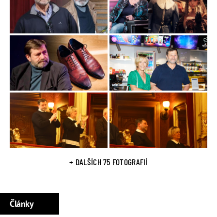
Divadle v Řeznické či v Národním divadle.
Zlom nastal v roce 2004, kdy založil Divadlo Na Jezerce,
jehož se stal ředitelem. Už předtím však měl Divadelní
společnost Jana Hrušínského.
Osobní život
Jan Hrušínský je synem slavného českého herce
Rudolfa
Hrušínského
. Jeho bratrem je
Rudolf Hrušínský mladší
a
synovcem
Rudolf Hrušínský nejmladší
.
Jeho manželkou je herečka
Miluše Šplechtová
. Mají spolu
dvě děti, Barboru Hrušínskou a Kristýnu Hrušínskou, která
je také herečkou.
+ DALŠÍCH 75 FOTOGRAFIÍ
Články