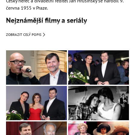
Český herec a divadelní ředitel Jan Hrušínský se narodil 9.
června 1955 v Praze.
Nejznámější filmy a seriály
Dívka na koštěti
(Jan Bláha)
ZOBRAZIT CELÝ POPIS
Pražské orgie
(Blecha)
Řachanda
(král)
seriál
První republika
(Jakub Lébl)
seriál
Labyrint
(JUDr. Beránek)
Občanský průkaz
(policejní důstojník)
Saxána a lexikon kouzel
(Jan Bláha)
Kariéra
Jan Hrušínský vystudoval herectví na Pražské konzervatoři, s
hraním divadla začínal v Činoherním studiu v Ústí nad
Labem. Od roku 1984 do roku 1990 byl členem
Realistického divadla, poté byla jeho umělecká činnost
spjata s Divadlem Na zábradlí. Hostoval třeba také v