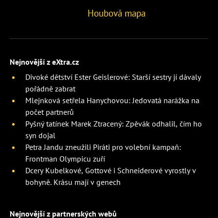
Houbová mapa
Nejnovější z eXtra.cz
Divoké dětství Ester Geislerové: Starší sestry jí dávaly
pořádně zabrat
Mlejnková setřela Hanychovou: Jedovatá narážka na
počet partnerů
Pyšný tatínek Marek Ztracený: Zpěvák odhalil, čím ho
syn dojal
Petra Jandu zneužili Piráti pro volební kampaň:
Frontman Olympicu zuří
Dcery Kubelkové, Gottové i Schneiderové vyrostly v
bohyně. Krásu mají v genech
Nejnovější z partnerských webů