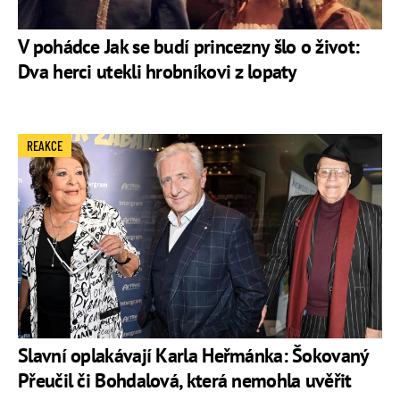
V pohádce Jak se budí princezny šlo o život:
Dva herci utekli hrobníkovi z lopaty
REAKCE
Slavní oplakávají Karla Heřmánka: Šokovaný
Přeučil či Bohdalová, která nemohla uvěřit