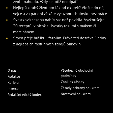
zvolit náhradu. Vždy se totiž neodpaří
Nejlepší druhý život pro lák od okurek? Vložte do něj
vejce a za pár dní získáte výraznou chuťovku bez práce
Švestková sezona nabízí víc než povidla. Vyzkoušejte
30 receptů, v nichž si švestky rozumí s mákem či
marcipánem
Srpen přeje hrášku i fazolím. Právě teď dozrávají jedny
z nejlepších rostlinných zdrojů bílkovin
O nás
Všeobecné obchodní
podmínky
Redakce
Cookies zásady
Kariéra
Zásady ochrany soukromí
Inzerce
Nastavení soukromí
Redakční etický kodex