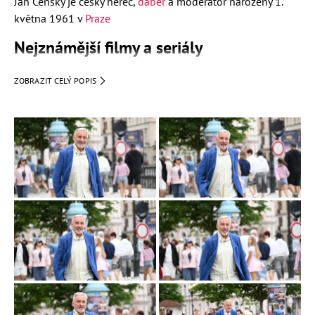
Jan Čenský je český herec,
dabér
a moderátor narozený 1.
května 1961 v
Praze
Nejznámější filmy a seriály
Dědictví aneb Kurva se neříká
(moderátor)
ZOBRAZIT CELÝ POPIS
Bastardi
"": (vyšetřovatel)
Tajemství staré bambitky
(král Vilém)
Ach, ty vraždy!
(René Nitka)
Ordinace v růžové zahradě 2
(MUDr. David Suchý)
Pojišťovna štěstí
(MUDr. Jiří Vráž)
Bumerang
(Zbyněk Kříž)
Zdivočelá země
(Mirek Veselý)
Hříchy pro diváky detektivek
(tenisový trenér Víťa)
Život na zámku
(MUDr. Bohata)
O zvířatech a lidech
(Olžin ctitel)
Dlouhá míle
(Michal Klánský)
Rodáci
(Jaroslav Svitáček, ml.)
O princezně, která ráčkovala
(zahradník Kryštof)
Koloběžka první
(král Jan)