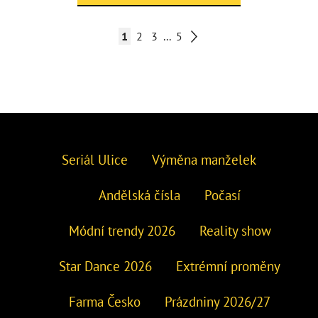
1
2
3
...
5
Seriál Ulice
Výměna manželek
Andělská čísla
Počasí
Módní trendy 2026
Reality show
Star Dance 2026
Extrémní proměny
Farma Česko
Prázdniny 2026/27