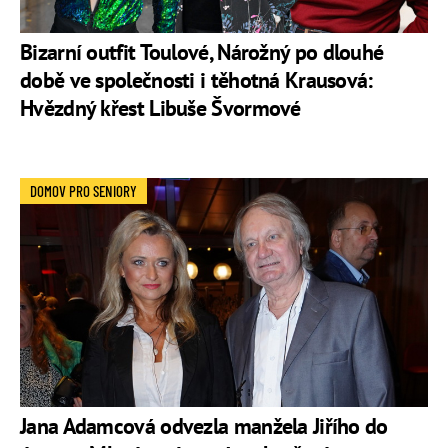
Bizarní outfit Toulové, Nárožný po dlouhé
době ve společnosti i těhotná Krausová:
Hvězdný křest Libuše Švormové
DOMOV PRO SENIORY
Jana Adamcová odvezla manžela Jiřího do