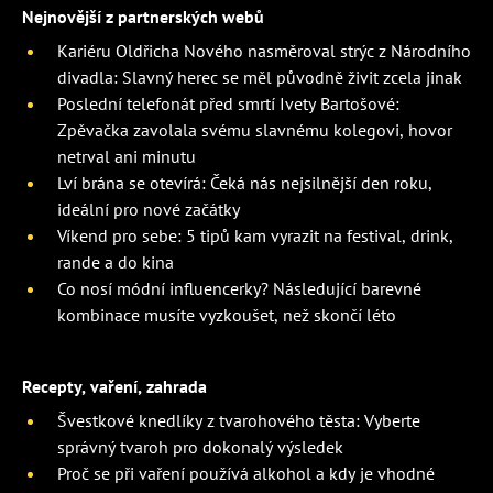
Nejnovější z partnerských webů
Kariéru Oldřicha Nového nasměroval strýc z Národního
divadla: Slavný herec se měl původně živit zcela jinak
Poslední telefonát před smrtí Ivety Bartošové:
Zpěvačka zavolala svému slavnému kolegovi, hovor
netrval ani minutu
Lví brána se otevírá: Čeká nás nejsilnější den roku,
ideální pro nové začátky
Víkend pro sebe: 5 tipů kam vyrazit na festival, drink,
rande a do kina
Co nosí módní influencerky? Následující barevné
kombinace musíte vyzkoušet, než skončí léto
Recepty, vaření, zahrada
Švestkové knedlíky z tvarohového těsta: Vyberte
správný tvaroh pro dokonalý výsledek
Proč se při vaření používá alkohol a kdy je vhodné