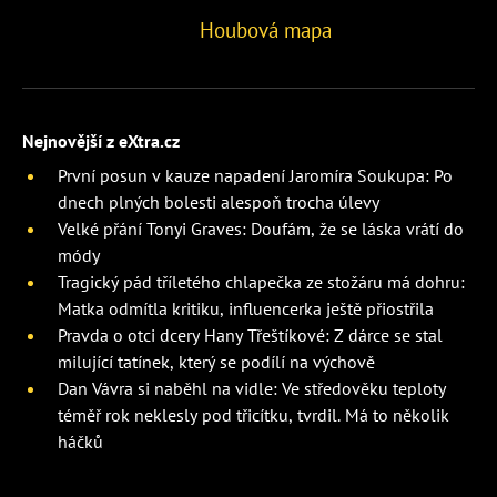
Houbová mapa
Nejnovější z eXtra.cz
První posun v kauze napadení Jaromíra Soukupa: Po
dnech plných bolesti alespoň trocha úlevy
Velké přání Tonyi Graves: Doufám, že se láska vrátí do
módy
Tragický pád tříletého chlapečka ze stožáru má dohru:
Matka odmítla kritiku, influencerka ještě přiostřila
Pravda o otci dcery Hany Třeštíkové: Z dárce se stal
milující tatínek, který se podílí na výchově
Dan Vávra si naběhl na vidle: Ve středověku teploty
téměř rok neklesly pod třicítku, tvrdil. Má to několik
háčků