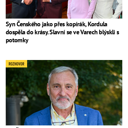
Neumannovou
o níž se spekuluje, že vychovává jeho dítě.
Syn Čenského jako přes kopírák, Kordula
dospěla do krásy. Slavní se ve Varech blýskli s
potomky
ROZHOVOR