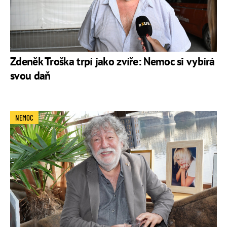
Zdeněk Troška trpí jako zvíře: Nemoc si vybírá
svou daň
NEMOC