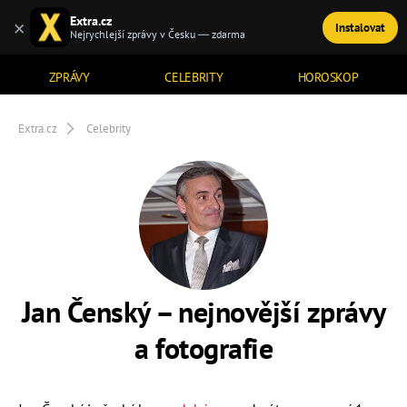
Extra.cz
×
Instalovat
TÉMATA
Nejrychlejší zprávy v Česku — zdarma
ZPRÁVY
CELEBRITY
HOROSKOP
Extra.cz
Celebrity
Jan Čenský – nejnovější zprávy
a fotografie