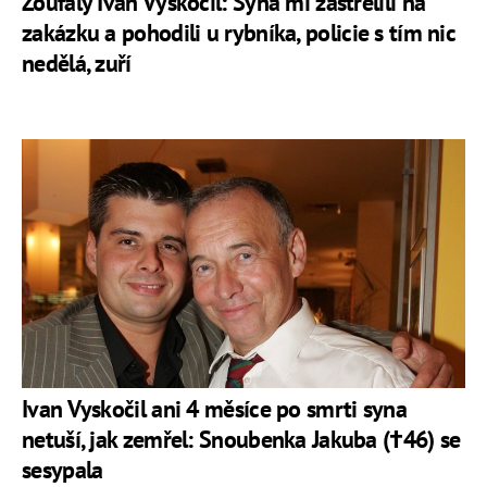
Zoufalý Ivan Vyskočil: Syna mi zastřelili na
zakázku a pohodili u rybníka, policie s tím nic
nedělá, zuří
Ivan Vyskočil ani 4 měsíce po smrti syna
netuší, jak zemřel: Snoubenka Jakuba (†46) se
sesypala