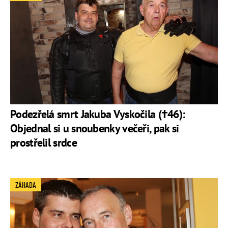
Podezřelá smrt Jakuba Vyskočila (†46):
Objednal si u snoubenky večeři, pak si
prostřelil srdce
ZÁHADA