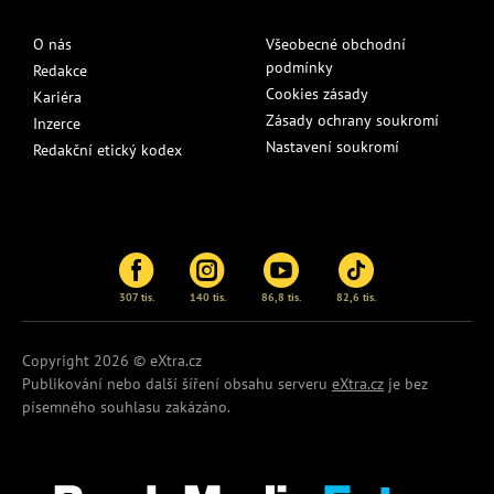
O nás
Všeobecné obchodní
podmínky
Redakce
Cookies zásady
Kariéra
Zásady ochrany soukromí
Inzerce
Nastavení soukromí
Redakční etický kodex
307 tis.
140 tis.
86,8 tis.
82,6 tis.
Copyright 2026 © eXtra.cz
Publikování nebo další šíření obsahu serveru
eXtra.cz
je bez
písemného souhlasu zakázáno.