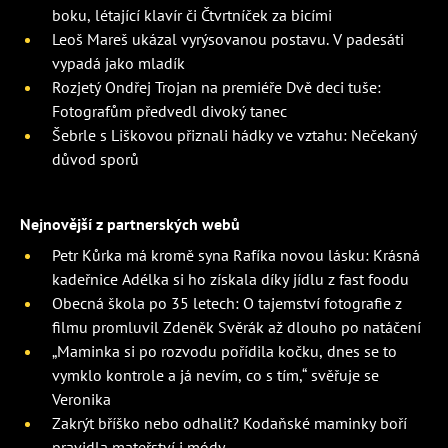
boku, létající klavír či Čtvrtníček za bicími
Leoš Mareš ukázal vyrýsovanou postavu. V padesáti
vypadá jako mladík
Rozjetý Ondřej Trojan na premiéře Dvě deci tuše:
Fotografům předvedl divoký tanec
Šebrle s Liškovou přiznali hádky ve vztahu: Nečekaný
důvod sporů
Nejnovější z partnerských webů
Petr Kůrka má kromě syna Rafíka novou lásku: Krásná
kadeřnice Adélka si ho získala díky jídlu z fast foodu
Obecná škola po 35 letech: O tajemství fotografie z
filmu promluvil Zdeněk Svěrák až dlouho po natáčení
„Maminka si po rozvodu pořídila kočku, dnes se to
vymklo kontrole a já nevím, co s tím,“ svěřuje se
Veronika
Zakrýt bříško nebo odhalit? Kodaňské maminky boří
pravidla mateřství i módy