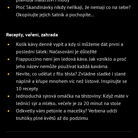
Proč Skandinávky nikdy neříkají, že nemají co na sebe?
Okopírujte jejich šatník a pochopíte...
Recepty, vaření, zahrada
Kolik kávy denně vypít a kdy si můžeme dát první a
poslední šálek: Načasování je důležité
Frappuccino není jen ledová káva. Jak vzniklo a proč
jeho název nemůže používat každá kavárna
Nevíte, co udělat z filo těsta? Zvládne sladké i slané
náplně a křupe mnohem víc než listové. Inspirujte se
10 recepty
Jednoduchá sýrová omáčka na těstoviny: Když máte v
lednici sýr a mléko, večeře je za 20 minut na stole
Odkvetly vám petúnie a macešky? Verbena udrží
truhlíky plné květů až do podzimu