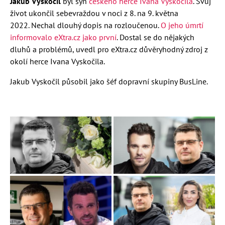
Jakub Vyskočil
byl syn
českého herce Ivana Vyskočila
. Svuj
život ukončil sebevraždou v noci z 8. na 9. května
2022.
Nechal dlouhý dopis na rozloučenou.
O jeho úmrtí
informovalo eXtra.cz jako první
. Dostal se do nějakých
dluhů a problémů, uvedl pro eXtra.cz důvěryhodný zdroj z
okolí herce Ivana Vyskočila.
Jakub Vyskočil působil jako šéf dopravní skupiny BusLine.