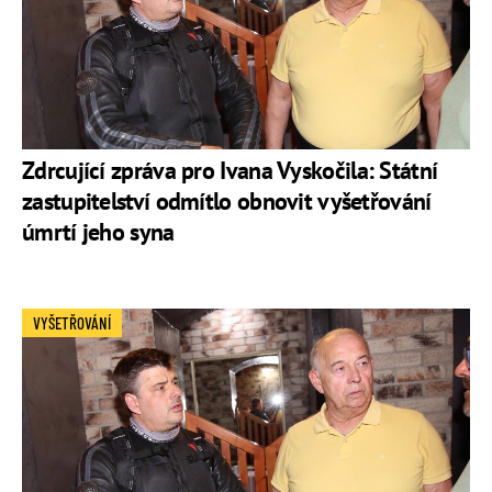
Zdrcující zpráva pro Ivana Vyskočila: Státní
zastupitelství odmítlo obnovit vyšetřování
úmrtí jeho syna
VYŠETŘOVÁNÍ