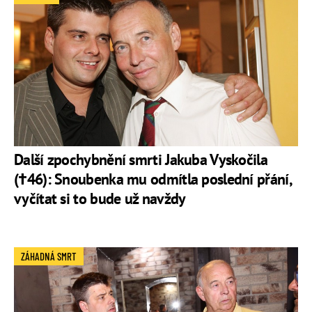
Další zpochybnění smrti Jakuba Vyskočila
(†46): Snoubenka mu odmítla poslední přání,
vyčítat si to bude už navždy
ZÁHADNÁ SMRT