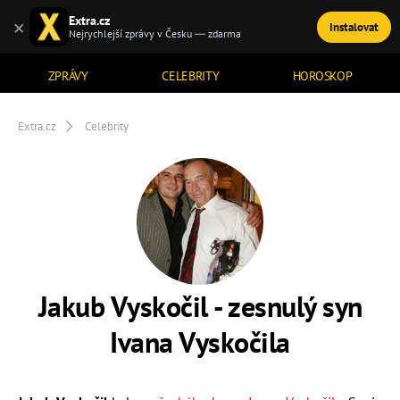
Extra.cz
×
Instalovat
TÉMATA
Nejrychlejší zprávy v Česku — zdarma
ZPRÁVY
CELEBRITY
HOROSKOP
Extra.cz
Celebrity
Jakub Vyskočil - zesnulý syn
Ivana Vyskočila