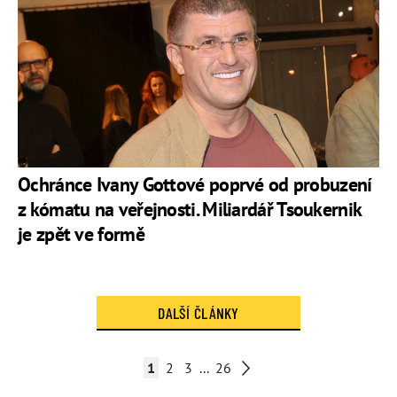
Ochránce Ivany Gottové poprvé od probuzení
z kómatu na veřejnosti. Miliardář Tsoukernik
je zpět ve formě
DALŠÍ ČLÁNKY
1
2
3
...
26