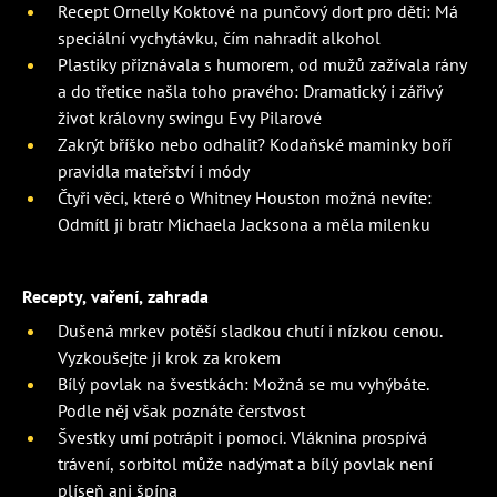
Recept Ornelly Koktové na punčový dort pro děti: Má
speciální vychytávku, čím nahradit alkohol
Plastiky přiznávala s humorem, od mužů zažívala rány
a do třetice našla toho pravého: Dramatický i zářivý
život královny swingu Evy Pilarové
Zakrýt bříško nebo odhalit? Kodaňské maminky boří
pravidla mateřství i módy
Čtyři věci, které o Whitney Houston možná nevíte:
Odmítl ji bratr Michaela Jacksona a měla milenku
Recepty, vaření, zahrada
Dušená mrkev potěší sladkou chutí i nízkou cenou.
Vyzkoušejte ji krok za krokem
Bílý povlak na švestkách: Možná se mu vyhýbáte.
Podle něj však poznáte čerstvost
Švestky umí potrápit i pomoci. Vláknina prospívá
trávení, sorbitol může nadýmat a bílý povlak není
plíseň ani špína