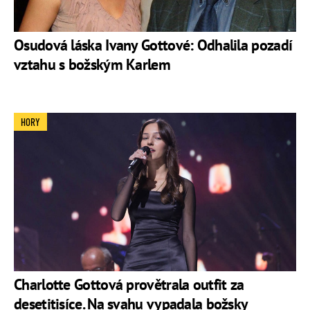
Osudová láska Ivany Gottové: Odhalila pozadí
vztahu s božským Karlem
HORY
Charlotte Gottová provětrala outfit za
desetitisíce. Na svahu vypadala božsky