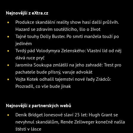
Nejnovější z eXtra.cz
Produkce skandální reality show hasí další průšvih.
Hazard se zdravím soutěžícího, šlo o život
Tajné touhy Dolly Buster. Po smrti manžela touží po
jediném
Tvrdý pád Volodymyra Zelenského: Vlastní lid od něj
dává ruce pryč
Jaromíra Soukupa zmlátili na jeho zahradě: Trest pro
pachatele bude přísný, varuje advokát
Vojta Kotek odhalil tajemství nové řady Zrádců:
Prozradil, co vše bude jinak
Nejnovější z partnerských webů
Deník Bridget Jonesové slaví 25 let: Hugh Grant se
nevyhnul skandálům, Renée Zellweger konečně našla
štěstí v lásce