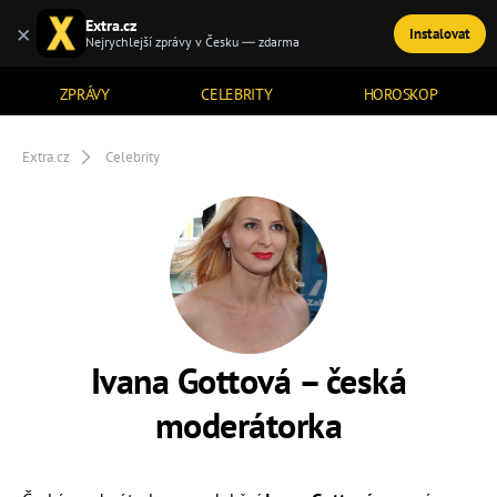
Extra.cz
×
Instalovat
TÉMATA
Nejrychlejší zprávy v Česku — zdarma
ZPRÁVY
CELEBRITY
HOROSKOP
Extra.cz
Celebrity
Ivana Gottová – česká
moderátorka