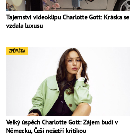
vztah ale časem vyšuměl
Ivana Gottová
– jediná žena, které se podařilo Karla
Tajemství videoklipu Charlotte Gott: Kráska se
Gotta dostat do chomoutu. Vzali se v roce 2008 v Las
vzdala luxusu
Vegas. Porodila mu dcery
Charlotte Ellu
a
Nelly Sofii
ZPĚVAČKA
Velký úspěch Charlotte Gott: Zájem budí v
Německu, Češi nešetří kritikou