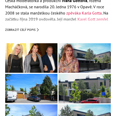
Česká moderátorka a produkční
Ivana Gottová
, rozená
Macháčková, se narodila 20. ledna 1976 v Opavě. V roce
2008 se stala manželkou českého
zpěváka Karla Gotta
. Na
začátku října 2019 ovdověla. Její manžel
Karel Gott zemřel
1. října 2019 krátce před půlnocí.
ZOBRAZIT CELÝ POPIS
„S nejhlubším zármutkem v srdci oznamuji, že nás včera,
krátce před půlnocí, po těžké a dlouhé nemoci, opustil můj
milovaný manžel Karel Gott. Odešel doma, v tichém spánku,
v kruhu své rodiny,“ sdělila ve středu Ivana Gottová.
Ivana Gottová vystudovala střední zdravotnickou školu v
Opavě, načež se chtěla pustit do studia herectví, při
přijímacích zkouškách na
JAMU
a
DAMU
však neuspěla.
Rozhodla se odcestovat do USA a zkusit to jako au-pair. Ve
Spojených státech nakonec strávila tři roky.
Po návratu do Česka začala pracovat pro zahraniční
společnosti, které u nás točily filmy. Byla osobní asistentkou
zahraničních herců. Seznámila se s hercem
Michaelem