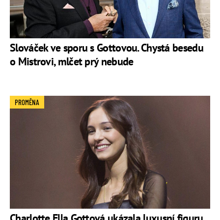
Slováček ve sporu s Gottovou. Chystá besedu
o Mistrovi, mlčet prý nebude
PROMĚNA
Charlotte Ella Gottová ukázala luxusní figuru.