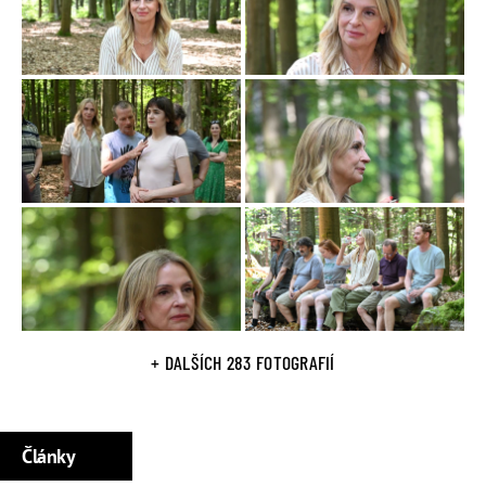
Dětství prožila ve Frýdku-Místku. Absolvovala Státní
konzervatoř v Ostravě, poté byla přijata na katedru herectví
DAMU v Praze, do stejného ročníku jako její pozdější partner
Karel Roden
.
Příležitostně zpívala, např. ve skupině
Žentour
a na
představeních divadla Sklep. Hrála v Činoherním studiu v
Ústí nad Labem a v Divadle Na zábradlí. Od roku 1993 je
členkou pražského Činoherního klubu.
Za roli Olgy z filmu Díky za každé nové ráno (1994) byla
oceněna
Českým lvem
. Za roli Marty v seriálu
Přítelkyně z
domu smutku
(1992) obdržela Velkou zlatou cenu na
televizním festivalu v Cannes.
+ DALŠÍCH 283 FOTOGRAFIÍ
Partneři
Karel Roden
Jan Kraus
Články