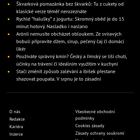
Škvarková pomazánka bez škvarků: Tu z cukety od
klasické verze téměř nerozeznáte
Rychlé "halušky" z jogurtu: Skromný oběd je do 15
minut hotový. Nasladko i naslano
Arónii nemusíte obcházet obloukem. Ze svíravých
bobulí připravíte džem, sirup, pečený čaj či domácí
likér
Používáte správný kmín? Český a římský se liší chutí,
účinky na trávení či ideálním využitím v kuchyni
Stačí změnit způsob zalévání a ibišek přestane
shazovat poupata. V srpnu je to zásadní
O nás
Všeobecné obchodní
podmínky
Redakce
Cookies zásady
Kariéra
Zásady ochrany soukromí
Inzerce