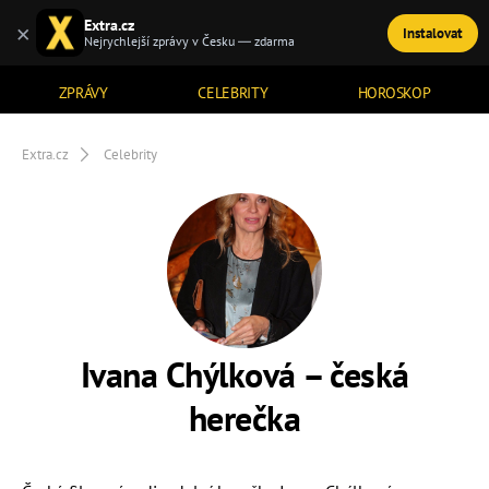
Extra.cz
×
Instalovat
TÉMATA
Nejrychlejší zprávy v Česku — zdarma
ZPRÁVY
CELEBRITY
HOROSKOP
Extra.cz
Celebrity
Ivana Chýlková – česká
herečka