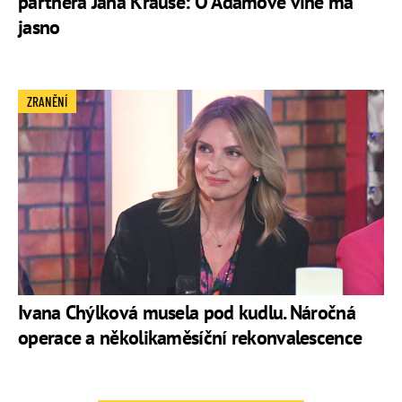
partnera Jana Krause: O Adamově vině má
jasno
ZRANĚNÍ
Ivana Chýlková musela pod kudlu. Náročná
operace a několikaměsíční rekonvalescence