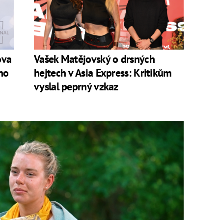
ova
Vašek Matějovský o drsných
ho
hejtech v Asia Express: Kritikům
vyslal peprný vzkaz