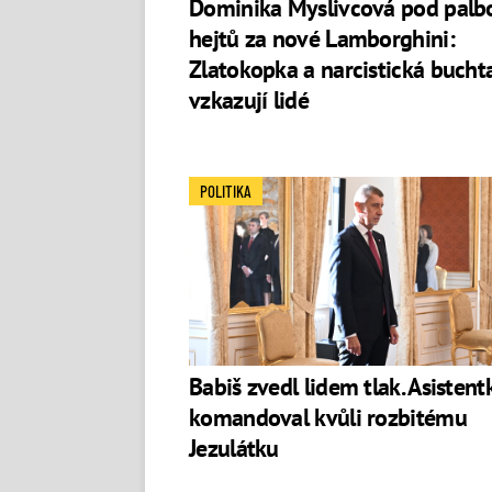
Dominika Myslivcová pod palb
hejtů za nové Lamborghini:
Zlatokopka a narcistická buchta
vzkazují lidé
POLITIKA
Babiš zvedl lidem tlak. Asistent
komandoval kvůli rozbitému
Jezulátku