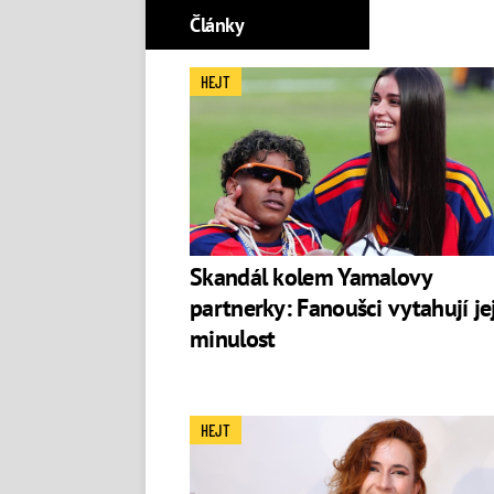
Články
HEJT
Skandál kolem Yamalovy
partnerky: Fanoušci vytahují jej
minulost
HEJT