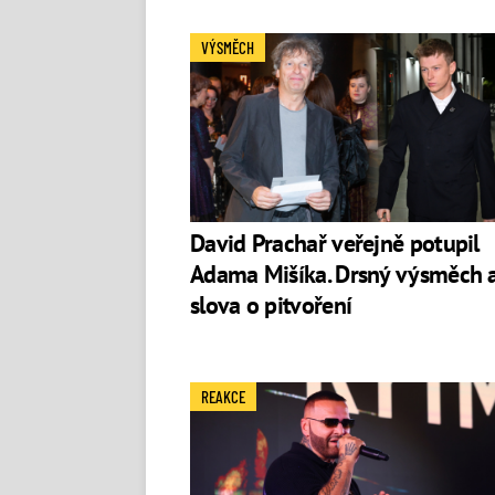
VÝSMĚCH
David Prachař veřejně potupil
Adama Mišíka. Drsný výsměch 
slova o pitvoření
REAKCE