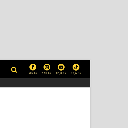
P
307 tis.
140 tis.
86,8 tis.
82,6 tis.