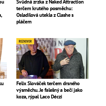
ou
Svůdná zrzka z Naked Attraction
terčem krutého posměchu:
,
Osladilová utekla z Clashe s
pláčem
ROZHOVOR
ku
Felix Slováček terčem drsného
výsměchu. Je falešný a bečí jako
koza, rýpal Laco Déczi