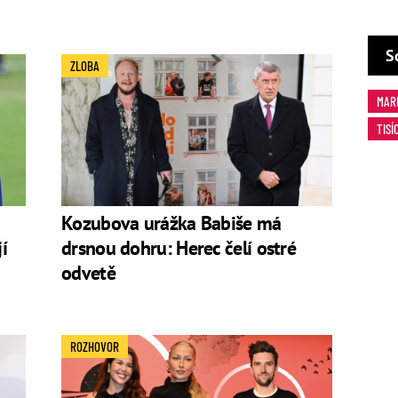
S
ZLOBA
MAR
TISÍ
Kozubova urážka Babiše má
í
drsnou dohru: Herec čelí ostré
odvetě
ROZHOVOR