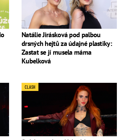
do
Natálie Jirásková pod palbou
drsných hejtů za údajné plastiky:
Zastat se jí musela máma
Kubelková
CLASH