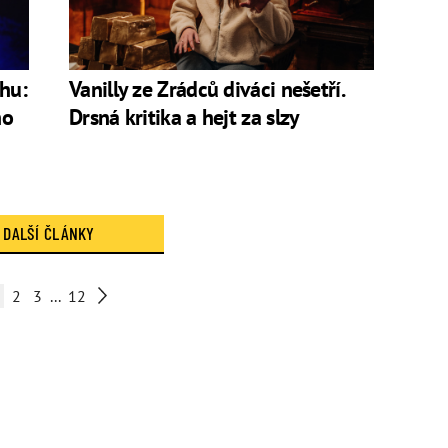
hu:
Vanilly ze Zrádců diváci nešetří.
ho
Drsná kritika a hejt za slzy
DALŠÍ ČLÁNKY
2
3
...
12