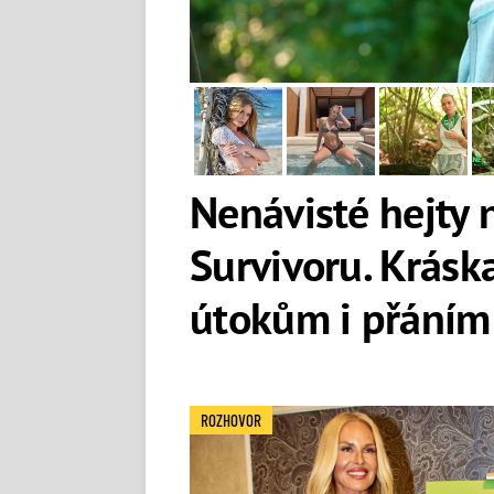
Nenávisté hejty 
Survivoru. Krásk
útokům i přáním
ROZHOVOR