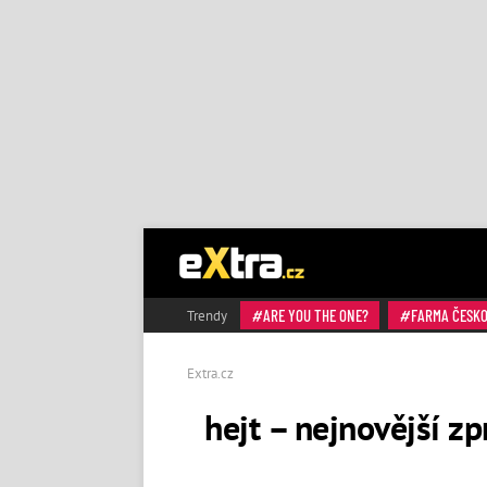
ARE YOU THE ONE?
FARMA ČESK
Trendy
Extra.cz
hejt – nejnovější zp