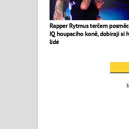
Rapper Rytmus terčem posměc
IQ houpacího koně, dobírají si 
lidé
1