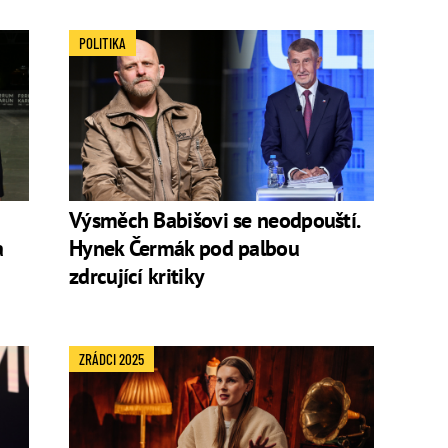
POLITIKA
Výsměch Babišovi se neodpouští.
a
Hynek Čermák pod palbou
zdrcující kritiky
ZRÁDCI 2025