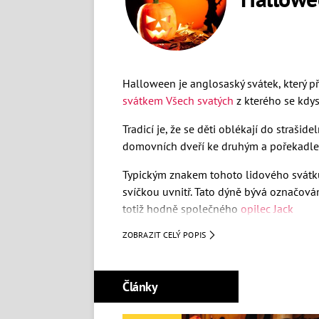
Halloween je anglosaský svátek, který př
svátkem Všech svatých
z kterého se kdys
Tradicí je, že se děti oblékají do straši
domovních dveří ke druhým a pořekadlem
Typickým znakem tohoto lidového svátk
svíčkou uvnitř. Tato dýně bývá označován
totiž hodně společného
opilec Jack
ZOBRAZIT CELÝ POPIS
Typickými barvami jsou oranžová a černá
dýně řepa, která byla se zapálenou sví
domu duše zemřelých.
Články
Halloween u nás po dlouhá léta neměl z
populárnějším.