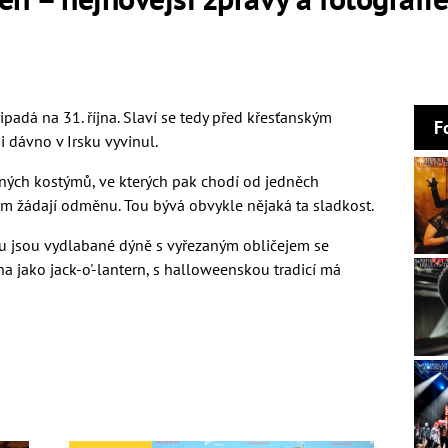
ipadá na 31. října. Slaví se tedy před křesťanským
F
i dávno v Irsku vyvinul.
delných kostýmů, ve kterých pak chodí od jedněch
 žádají odměnu. Tou bývá obvykle nějaká ta sladkost.
u jsou vydlabané dýně s vyřezaným obličejem se
a jako jack-o'-lantern, s halloweenskou tradicí má
. Původně se v polovině 19. století používala místo
čkou umisťována do oken. Záměrem bylo vyhnat od
akořeněnou tradici, ale postupně se stává čím dál