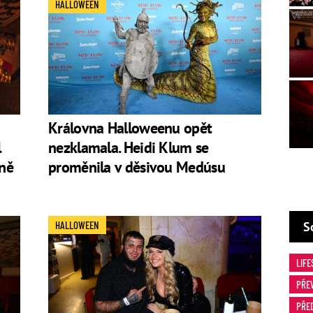
HALLOWEEN
Královna Halloweenu opět
l
nezklamala. Heidi Klum se
ně
proměnila v děsivou Medúsu
S
HALLOWEEN
LIFE
PŘE
PŘE