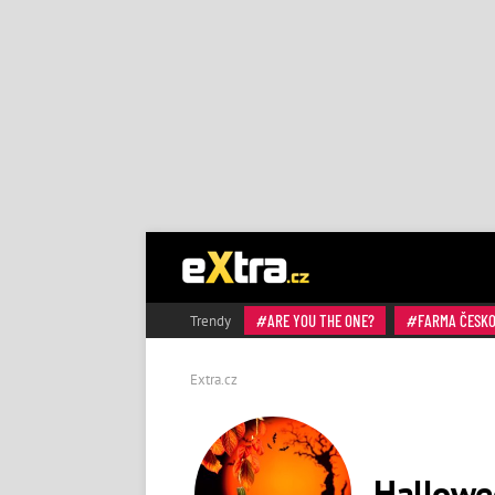
ARE YOU THE ONE?
FARMA ČESK
Trendy
Extra.cz
Hallowee