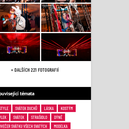
+ DALŠÍCH 221 FOTOGRAFIÍ
ouvisející témata
STYLE
SVÁTEK DUCHŮ
LÁSKA
KOSTÝM
VLEK
SVÁTEK
STRAŠIDLO
DÝNĚ
DVEČER SVÁTKU VŠECH SVATÝCH
MODELKA