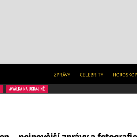
ZPRÁVY
CELEBRITY
HOROSKO
O
VÁLKA NA UKRAJINĚ
n – nejnovější zprávy a fotografie