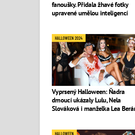
fanoušky. Přidala žhavé fotky
upravené umělou inteligencí
HALLOWEEN 2024
Vyprsený Halloween: Ňadra
dmoucí ukázaly Lulu, Nela
Slováková i manželka Lea Berá
HALLOWEEN