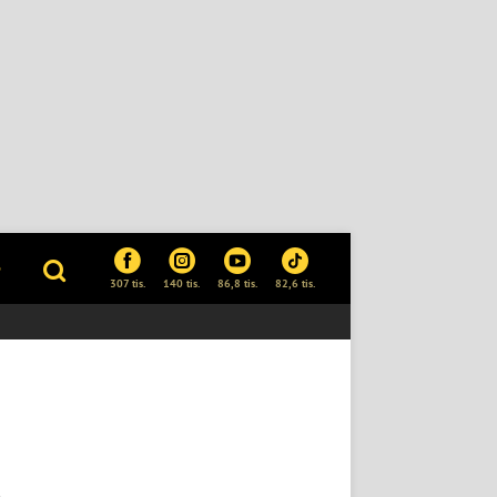
P
307 tis.
140 tis.
86,8 tis.
82,6 tis.