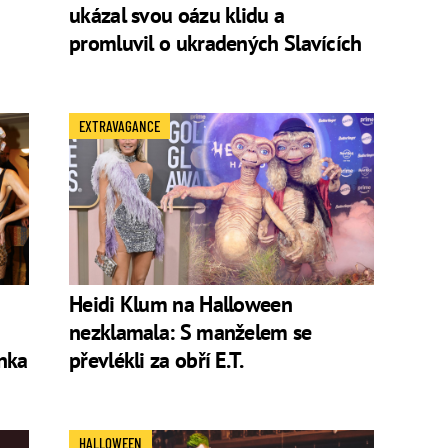
ukázal svou oázu klidu a
promluvil o ukradených Slavících
EXTRAVAGANCE
Heidi Klum na Halloween
nezklamala: S manželem se
nka
převlékli za obří E.T.
HALLOWEEN