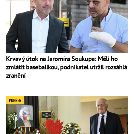
Krvavý útok na Jaromíra Soukupa: Měli ho
zmlátit baseballkou, podnikatel utržil rozsáhlá
zranění
POHŘEB