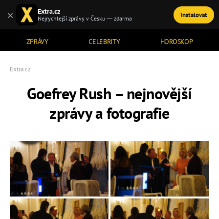
Extra.cz
×
Instalovat
TÉMATA
Nejrychlejší zprávy v Česku — zdarma
ZPRÁVY
CELEBRITY
HOROSKOP
Extra.cz
Goefrey Rush – nejnovější
zprávy a fotografie