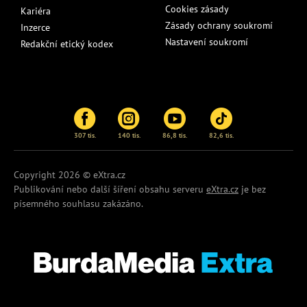
Cookies zásady
Kariéra
Zásady ochrany soukromí
Inzerce
Nastavení soukromí
Redakční etický kodex
307 tis.
140 tis.
86,8 tis.
82,6 tis.
Copyright 2026 © eXtra.cz
Publikování nebo další šíření obsahu serveru
eXtra.cz
je bez
písemného souhlasu zakázáno.