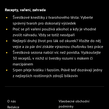
Recepty, vaření, zahrada
Švestkové knedlíky z tvarohového těsta: Vyberte
správný tvaroh pro dokonalý výsledek
Proč se při vaření používá alkohol a kdy je vhodné
zvolit náhradu. Vždy se totiž neodpaří
Nejlepší druhý život pro lák od okurek? Vložte do něj
vejce a za pár dní získáte výraznou chuťovku bez práce
Švestková sezona nabízí víc než povidla. Vyzkoušejte
30 receptů, v nichž si švestky rozumí s mákem či
marcipánem
Srpen přeje hrášku i fazolím. Právě teď dozrávají jedny
z nejlepších rostlinných zdrojů bílkovin
O nás
Všeobecné obchodní
podmínky
Redakce