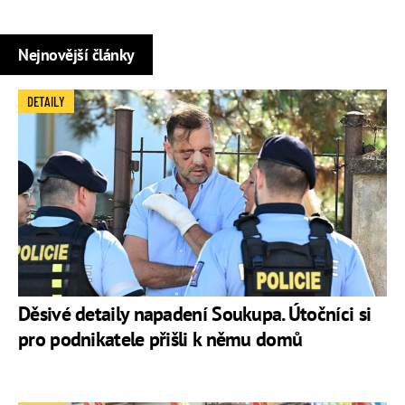
Nejnovější články
DETAILY
Děsivé detaily napadení Soukupa. Útočníci si
pro podnikatele přišli k němu domů