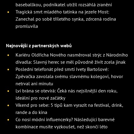
baseballkou, podnikatel utržil rozsáhlá zranění
Tragická smrt mladého tatínka na jezeře Most:
Zanechal po sobě tříletého synka, zdrcená rodina
promluvila
Nejnovější z partnerských webů
Kariéru Oldřicha Nového nasměroval strýc z Národního
divadla: Slavný herec se měl původně živit zcela jinak
Poslední telefonát před smrtí Ivety Bartošové:
Zpěvačka zavolala svému slavnému kolegovi, hovor
netrval ani minutu
Lví brána se otevírá: Čeká nás nejsilnější den roku,
ideální pro nové začátky
Víkend pro sebe: 5 tipů kam vyrazit na festival, drink,
rande a do kina
Co nosí módní influencerky? Následující barevné
kombinace musíte vyzkoušet, než skončí léto