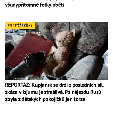
všudypřítomné fotky obětí
REPORTÁŽ Z VÁLKY
REPORTÁŽ: Kupjansk se drží z posledních sil,
zkáza v Izjumu je strašlivá. Po nájezdu Rusů
zbyla z dětských pokojíčků jen torza