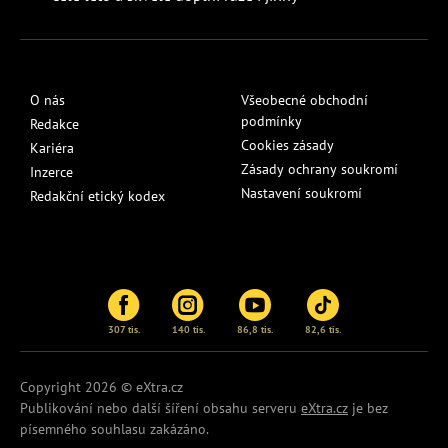
O nás
Všeobecné obchodní
podmínky
Redakce
Cookies zásady
Kariéra
Zásady ochrany soukromí
Inzerce
Nastavení soukromí
Redakční etický kodex
307 tis.
140 tis.
86,8 tis.
82,6 tis.
Copyright 2026 © eXtra.cz
Publikování nebo další šíření obsahu serveru
eXtra.cz
je bez
písemného souhlasu zakázáno.