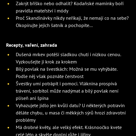
Zakrýt bříško nebo odhalit? Kodaňské maminky boří
pravidla mateřství i módy
Proč Skandinávky nikdy neříkají, že nemají co na sebe?
Okopírujte jejich šatník a pochopíte...
Recepty, vaření, zahrada
Dušená mrkev potěší sladkou chutí i nízkou cenou.
Vyzkoušejte ji krok za krokem
Bílý povlak na švestkách: Možná se mu vyhýbáte.
Podle něj však poznáte čerstvost
Švestky umí potrápit i pomoci. Vláknina prospívá
trávení, sorbitol může nadýmat a bílý povlak není
plíseň ani špína
Vyhazujete jídlo jen kvůli datu? U některých potravin
děláte chybu, u masa či měkkých sýrů hrozí zdravotní
problémy
Má drobné květy, ale velký efekt. Krásnoočko kvete
celé léto a skvěle doplní růže i jiřiny