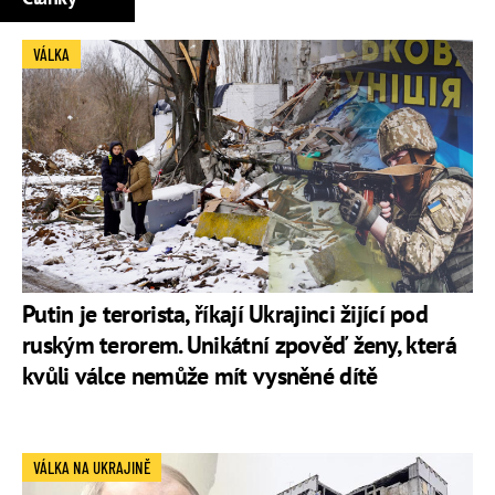
VÁLKA
Putin je terorista, říkají Ukrajinci žijící pod
ruským terorem. Unikátní zpověď ženy, která
kvůli válce nemůže mít vysněné dítě
VÁLKA NA UKRAJINĚ