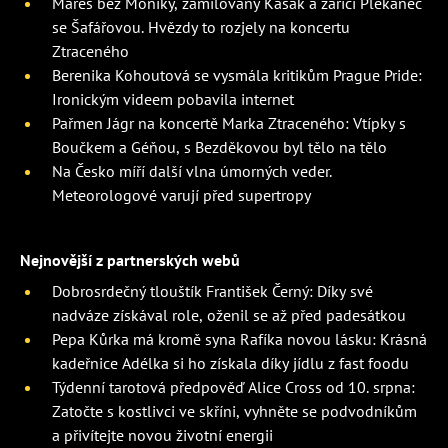
Mareš bez Moniky, zamilovaný Kašák a zářící Plekanec
se Šafářovou. Hvězdy to rozjely na koncertu
Ztraceného
Berenika Kohoutová se vysmála kritikům Prague Pride:
Ironickým videem pobavila internet
Pařmen Jágr na koncertě Marka Ztraceného: Vtípky s
Boučkem a Géňou, s Bezděkovou byl tělo na tělo
Na Česko míří další vlna úmorných veder.
Meteorologové varují před supertropy
Nejnovější z partnerských webů
Dobrosrdečný tlouštík František Černý: Díky své
nadváze získával role, oženil se až před padesátkou
Pepa Kůrka má kromě syna Rafíka novou lásku: Krásná
kadeřnice Adélka si ho získala díky jídlu z fast foodu
Týdenní tarotová předpověď Alice Cross od 10. srpna:
Zatočte s kostlivci ve skříni, vyhněte se podvodníkům
a přivítejte novou životní energii