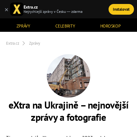
Extra.cz
×
Instalovat
TÉMATA
Nejrychlejší zprávy v Česku — zdarma
ZPRÁVY
CELEBRITY
HOROSKOP
Extra.cz
Zprávy
eXtra na Ukrajině – nejnovější
zprávy a fotografie