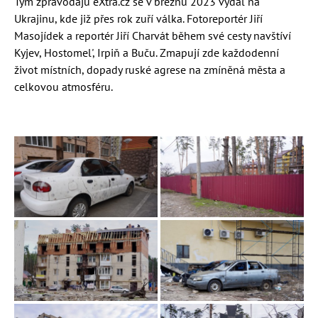
Tým zpravodajů eXtra.cz se v březnu 2023 vydal na
Ukrajinu, kde již přes rok zuří válka. Fotoreportér Jiří
Masojídek a reportér Jiří Charvát během své cesty navštíví
Kyjev, Hostomel', Irpiň a Buču. Zmapují zde každodenní
život místních, dopady ruské agrese na zmíněná města a
celkovou atmosféru.