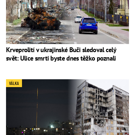
Krveprolití v ukrajinské Buči sledoval celý
svět: Ulice smrti byste dnes těžko poznali
VÁLKA