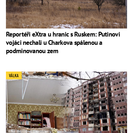
Reportéři eXtra u hranic s Ruskem: Putinovi
vojáci nechali u Charkova spálenou a
podminovanou zem
VÁLKA