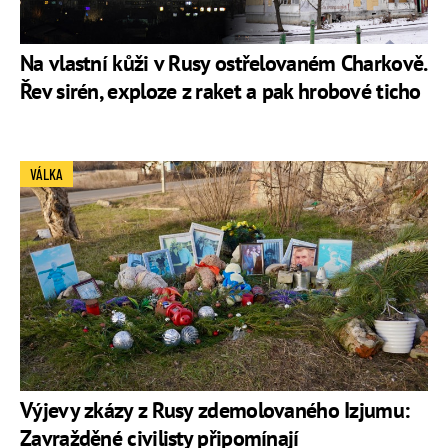
Na vlastní kůži v Rusy ostřelovaném Charkově.
Řev sirén, exploze z raket a pak hrobové ticho
VÁLKA
Výjevy zkázy z Rusy zdemolovaného Izjumu:
Zavražděné civilisty připomínají