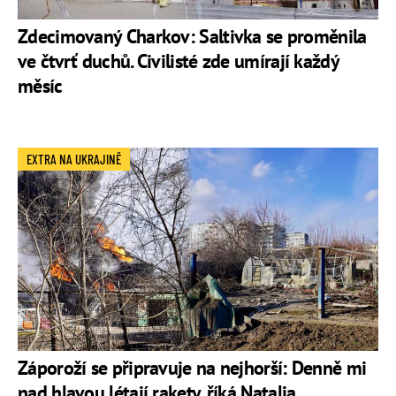
Zdecimovaný Charkov: Saltivka se proměnila
ve čtvrť duchů. Civilisté zde umírají každý
měsíc
EXTRA NA UKRAJINĚ
Záporoží se připravuje na nejhorší: Denně mi
nad hlavou létají rakety, říká Natalia