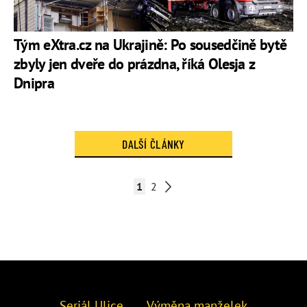
Tým eXtra.cz na Ukrajině: Po sousedčině bytě
zbyly jen dveře do prázdna, říká Olesja z
Dnipra
DALŠÍ ČLÁNKY
1
2
Seriál Ulice
Výměna manželek