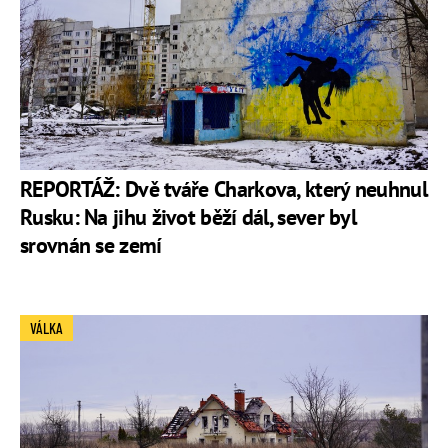
REPORTÁŽ: Dvě tváře Charkova, který neuhnul
Rusku: Na jihu život běží dál, sever byl
srovnán se zemí
VÁLKA