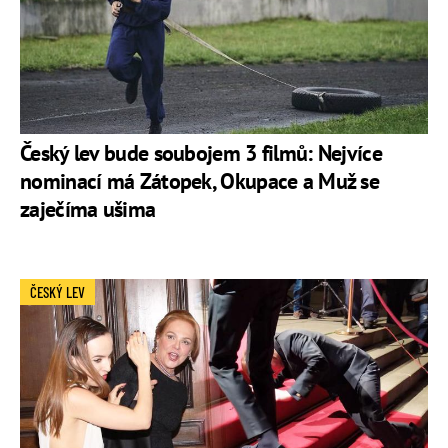
Český lev bude soubojem 3 filmů: Nejvíce
nominací má Zátopek, Okupace a Muž se
zaječíma ušima
ČESKÝ LEV