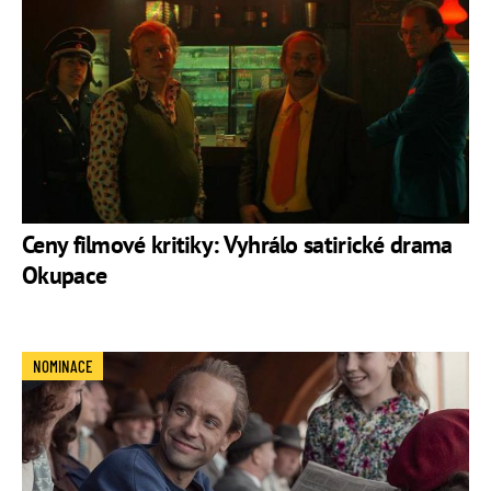
Ceny filmové kritiky: Vyhrálo satirické drama
Okupace
NOMINACE