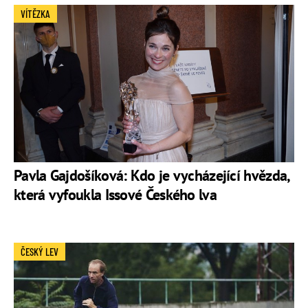
VÍTĚZKA
Pavla Gajdošíková: Kdo je vycházející hvězda,
která vyfoukla Issové Českého lva
ČESKÝ LEV