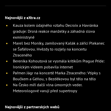
Nejnovější z eXtra.cz
Kauza kolem údajného vztahu Decroix a Havránka
graduje: Drsná reakce manželky a záhadná slova
exministryně
Mareš bez Moniky, zamilovaný Kašák a zářící Plekanec
se Šafářovou. Hvězdy to rozjely na koncertu
Ztraceného
Berenika Kohoutová se vysmála kritikům Prague Pride:
Ironickým videem pobavila internet
Pařmen Jágr na koncertě Marka Ztraceného: Vtípky s
Boučkem a Géňou, s Bezděkovou byl tělo na tělo
Na Česko míří další vlna úmorných veder.
Meteorologové varují před supertropy
Nejnovější z partnerských webů