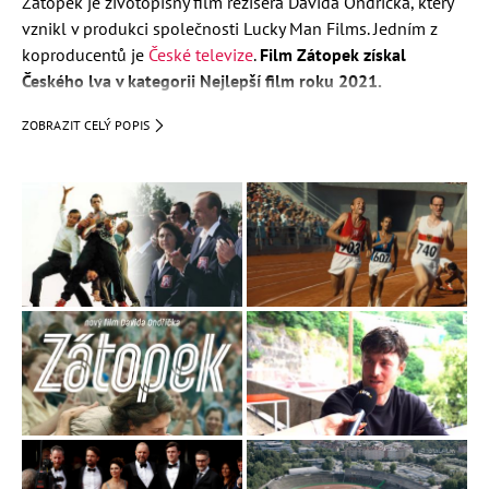
Zátopek je životopisný film režiséra Davida Ondříčka, který
vznikl v produkci společnosti Lucky Man Films. Jedním z
koproducentů je
České televize
.
Film Zátopek získal
Českého lva v kategorii Nejlepší film roku 2021.
Premiéra:
26. srpna 2021
ZOBRAZIT CELÝ POPIS
Scénář:
David Ondříček, Jan P. Muchow, Alice Nellis
Režie:
David Ondříček
Obsazení: herci a postavy
Václav Neužil
(Emil Zátopek)
Martha Issová
(Dana Ingrová-Zátopková)
Anna Schmidtmajerová
Robert Mikluš
James Frecheville (Ron Clark)
Jiří Šimek
Milan Mikulčík
Peter Nádasdi
Štěpán Kozub a další