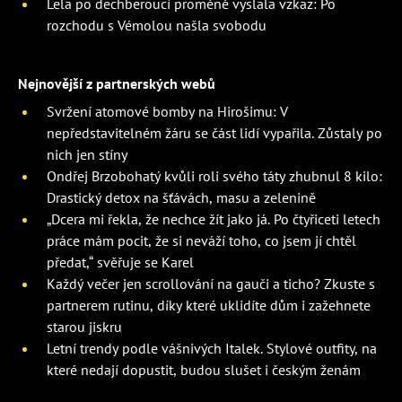
Lela po dechberoucí proměně vyslala vzkaz: Po
rozchodu s Vémolou našla svobodu
Nejnovější z partnerských webů
Svržení atomové bomby na Hirošimu: V
nepředstavitelném žáru se část lidí vypařila. Zůstaly po
nich jen stíny
Ondřej Brzobohatý kvůli roli svého táty zhubnul 8 kilo:
Drastický detox na šťávách, masu a zelenině
„Dcera mi řekla, že nechce žít jako já. Po čtyřiceti letech
práce mám pocit, že si neváží toho, co jsem jí chtěl
předat,“ svěřuje se Karel
Každý večer jen scrollování na gauči a ticho? Zkuste s
partnerem rutinu, díky které uklidíte dům i zažehnete
starou jiskru
Letní trendy podle vášnivých Italek. Stylové outfity, na
které nedají dopustit, budou slušet i českým ženám