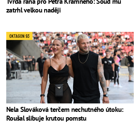
Tvrdá rána pro Petra Kramného: Soud mu
zatrhl velkou naději
OKTAGON 93
Nela Slováková terčem nechutného útoku:
Roušal slibuje krutou pomstu