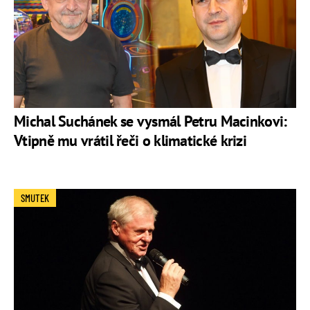
Michal Suchánek se vysmál Petru Macinkovi:
Vtipně mu vrátil řeči o klimatické krizi
SMUTEK