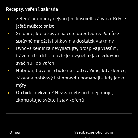
Recepty, vaření, zahrada
Zelené brambory nejsou jen kosmetická vada. Kdy je
ještě můžete sníst
Snídaně, která zasytí na celé dopoledne: Pomůže
správné množství bílkovin a dostatek vlákniny
Dýňová semínka nevyhazujte, prospívají vlasům,
trávení či srdci. Upravte je a využijte jako zdravou
svačinu i do vaření
Hubnutí, trávení i chutě na sladké. Víme, kdy skořice,
zázvor a bobkový list opravdu pomáhají a kdy jde o
mýty
Orchidej nekvete? Než začnete orchidej hnojit,
zkontrolujte světlo i stav kořenů
O nás
Všeobecné obchodní