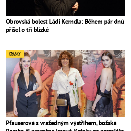
Obrovská bolest Ládi Kerndla: Během pár dnů
přišel o tři blízké
KRÁSKY
Pfauserová s vražedným výstřihem, božská
Ramba či proměna Issové. Krásky na premiéře