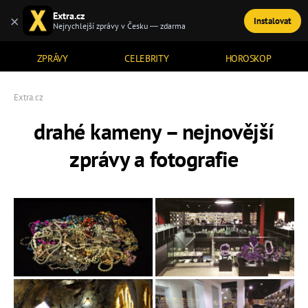
Extra.cz
×
Instalovat
TÉMATA
Nejrychlejší zprávy v Česku — zdarma
ZPRÁVY
CELEBRITY
HOROSKOP
Extra.cz
drahé kameny – nejnovější
zprávy a fotografie