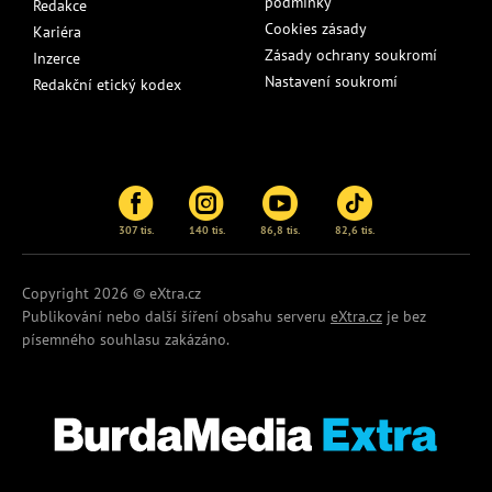
podmínky
Redakce
Cookies zásady
Kariéra
Zásady ochrany soukromí
Inzerce
Nastavení soukromí
Redakční etický kodex
307 tis.
140 tis.
86,8 tis.
82,6 tis.
Copyright 2026 © eXtra.cz
Publikování nebo další šíření obsahu serveru
eXtra.cz
je bez
písemného souhlasu zakázáno.