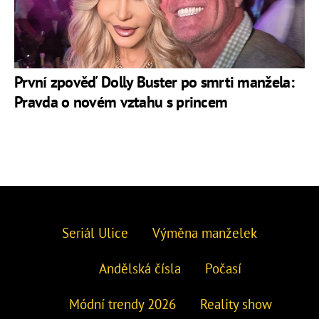
První zpověď Dolly Buster po smrti manžela:
Pravda o novém vztahu s princem
Seriál Ulice
Výměna manželek
Andělská čísla
Počasí
Módní trendy 2026
Reality show