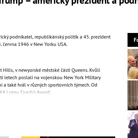
ý podnikatel, republikánský politik a 45. prezident
F
4. června 1946 v New Yorku USA.
 Hills, v newyorské městské části Queens. Kvůli
cti letech poslali na vojenskou New York Military
 a také hrál v různých sportovních týmech. Od
64 i cenu Coach's Award.
rsity
, načež přestoupil na Wharton School patřící k
 bakalářského studia v oboru ekonomie a finančnictví
ump Organization (zabývající se obchodováním s
začátek jeho vlastního podnikání, poskytnut úvěr ve
lečnosti dlouhá léta fungoval jako předseda a