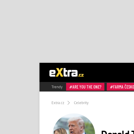
ARE YOU THE ONE?
FARMA ČESK
Trendy
Extra.cz
Celebrity
Donald 