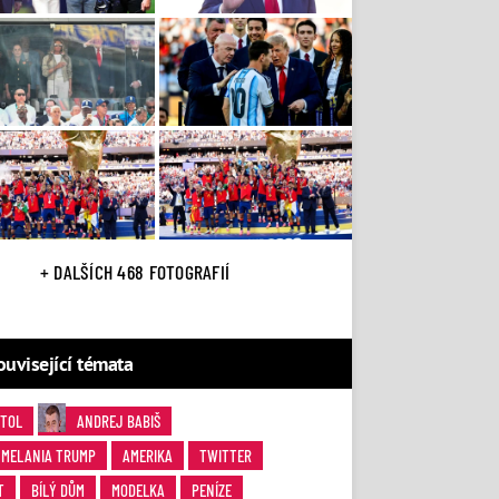
+ DALŠÍCH 468 FOTOGRAFIÍ
ouvisející témata
ITOL
ANDREJ BABIŠ
MELANIA TRUMP
AMERIKA
TWITTER
T
BÍLÝ DŮM
MODELKA
PENÍZE