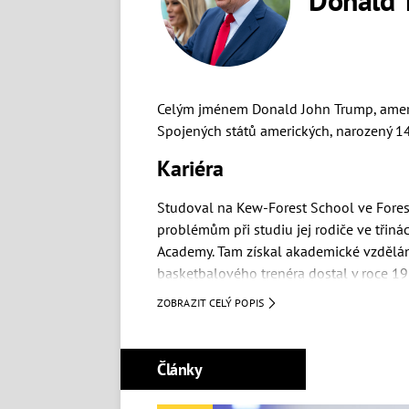
Celým jménem Donald John Trump, americk
Spojených států amerických, narozený 1
Kariéra
Studoval na Kew-Forest School ve Forest
problémům při studiu jej rodiče ve třiná
Academy. Tam získal akademické vzdělání
basketbalového trenéra dostal v roce 19
ZOBRAZIT CELÝ POPIS
Poté studoval dva roky na
Fordham Unive
Pensylvánské univerzitě. Po absolvování
nastoupil roku 1968 do otcovy firmy Tr
Články
nemovitostmi), přičemž mu jím byl, pro 
výši jednoho milionu dolarů. V této spo