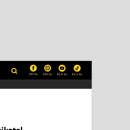
P
307 tis.
140 tis.
86,8 tis.
82,6 tis.
ikatel