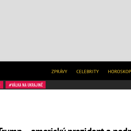
ZPRÁVY
CELEBRITY
HOROSKO
O
VÁLKA NA UKRAJINĚ
Trump – americký prezident a podn