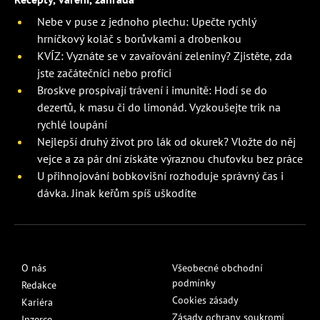
Nebe v puse z jednoho plechu: Upečte rychlý
hrníčkový koláč s borůvkami a drobenkou
KVÍZ: Vyznáte se v zavařování zeleniny? Zjistěte, zda
jste začátečníci nebo profíci
Broskve prospívají trávení i imunitě: Hodí se do
dezertů, k masu či do limonád. Vyzkoušejte trik na
rychlé loupání
Nejlepší druhý život pro lák od okurek? Vložte do něj
vejce a za pár dní získáte výraznou chuťovku bez práce
U přihnojování bobkovišní rozhoduje správný čas i
dávka. Jinak keřům spíš uškodíte
O nás
Všeobecné obchodní
podmínky
Redakce
Cookies zásady
Kariéra
Zásady ochrany soukromí
Inzerce