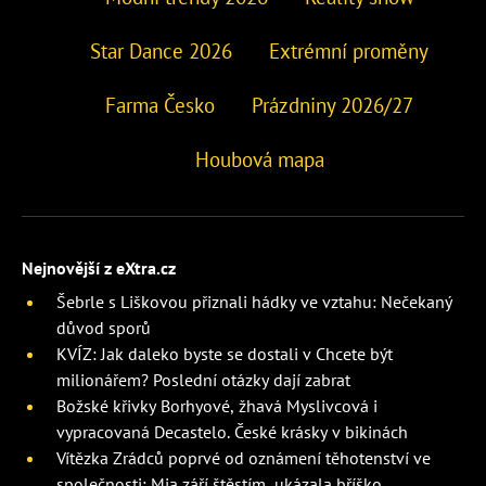
Star Dance 2026
Extrémní proměny
Farma Česko
Prázdniny 2026/27
Houbová mapa
Nejnovější z eXtra.cz
Šebrle s Liškovou přiznali hádky ve vztahu: Nečekaný
důvod sporů
KVÍZ: Jak daleko byste se dostali v Chcete být
milionářem? Poslední otázky dají zabrat
Božské křivky Borhyové, žhavá Myslivcová i
vypracovaná Decastelo. České krásky v bikinách
Vítězka Zrádců poprvé od oznámení těhotenství ve
společnosti: Mia září štěstím, ukázala bříško