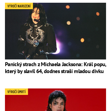
VÝROČÍ NAROZENÍ
Po rozvodu v říjnu 1999 získala 8 milionů dolarů a dům v
kalifornském
Beverly Hills
Ten roku 2005 prodala a pořídila
si
ranč
v Palmdale.
2016 u ní byla diagnostikována
rakovina
prsu. S touto
chorobou bojuje dosud.
Panický strach z Michaela Jacksona: Král popu,
který by slavil 64, dodnes straší mladou dívku
VÝROČÍ ÚMRTÍ