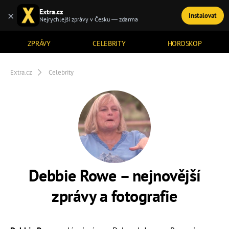
Extra.cz
×
Instalovat
TÉMATA
Nejrychlejší zprávy v Česku — zdarma
ZPRÁVY
CELEBRITY
HOROSKOP
Extra.cz
Celebrity
Debbie Rowe – nejnovější
zprávy a fotografie