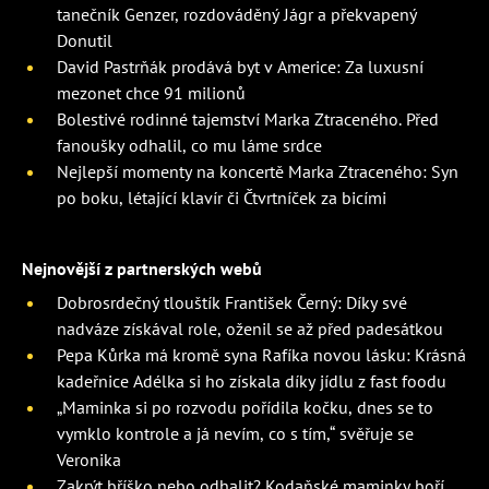
tanečník Genzer, rozdováděný Jágr a překvapený
Donutil
David Pastrňák prodává byt v Americe: Za luxusní
mezonet chce 91 milionů
Bolestivé rodinné tajemství Marka Ztraceného. Před
fanoušky odhalil, co mu láme srdce
Nejlepší momenty na koncertě Marka Ztraceného: Syn
po boku, létající klavír či Čtvrtníček za bicími
Nejnovější z partnerských webů
Dobrosrdečný tlouštík František Černý: Díky své
nadváze získával role, oženil se až před padesátkou
Pepa Kůrka má kromě syna Rafíka novou lásku: Krásná
kadeřnice Adélka si ho získala díky jídlu z fast foodu
„Maminka si po rozvodu pořídila kočku, dnes se to
vymklo kontrole a já nevím, co s tím,“ svěřuje se
Veronika
Zakrýt bříško nebo odhalit? Kodaňské maminky boří