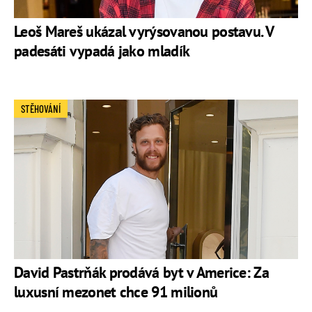
Leoš Mareš ukázal vyrýsovanou postavu. V
padesáti vypadá jako mladík
STĚHOVÁNÍ
David Pastrňák prodává byt v Americe: Za
luxusní mezonet chce 91 milionů