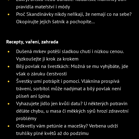
pravidla mateřství i módy
Proč Skandinávky nikdy neříkají, že nemají co na sebe?
Okopírujte jejich šatník a pochopíte...
Recepty, vaření, zahrada
Dušená mrkev potěší sladkou chutí i nízkou cenou.
Vyzkoušejte ji krok za krokem
Bílý povlak na švestkách: Možná se mu vyhýbáte, jde
však o záruku čerstvosti
Švestky umí potrápit i pomoci. Vláknina prospívá
trávení, sorbitol může nadýmat a bílý povlak není
plíseň ani špína
Vyhazujete jídlo jen kvůli datu? U některých potravin
děláte chybu, u masa či měkkých sýrů hrozí zdravotní
problémy
Odkvetly vám petúnie a macešky? Verbena udrží
truhlíky plné květů až do podzimu