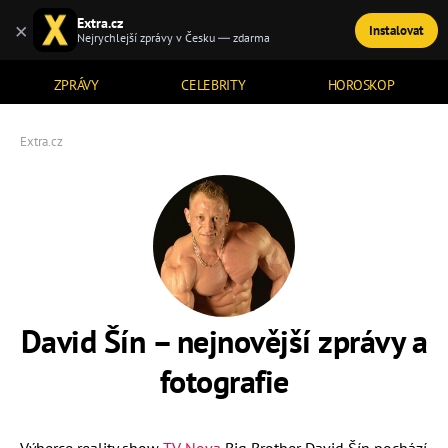
Extra.cz
×
Instalovat
TÉMATA
Nejrychlejší zprávy v Česku — zdarma
ZPRÁVY
CELEBRITY
HOROSKOP
Extra.cz
David Šín – nejnovější zprávy a
fotografie