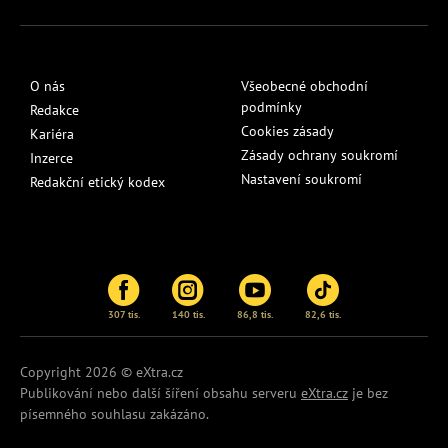
O nás
Všeobecné obchodní
podmínky
Redakce
Cookies zásady
Kariéra
Zásady ochrany soukromí
Inzerce
Nastavení soukromí
Redakční etický kodex
307 tis.
140 tis.
86,8 tis.
82,6 tis.
Copyright 2026 © eXtra.cz
Publikování nebo další šíření obsahu serveru
eXtra.cz
je bez
písemného souhlasu zakázáno.