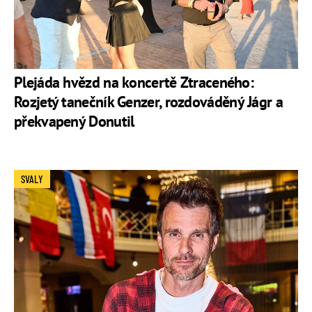
Plejáda hvězd na koncertě Ztraceného:
Rozjetý tanečník Genzer, rozdováděný Jágr a
překvapený Donutil
SVALY