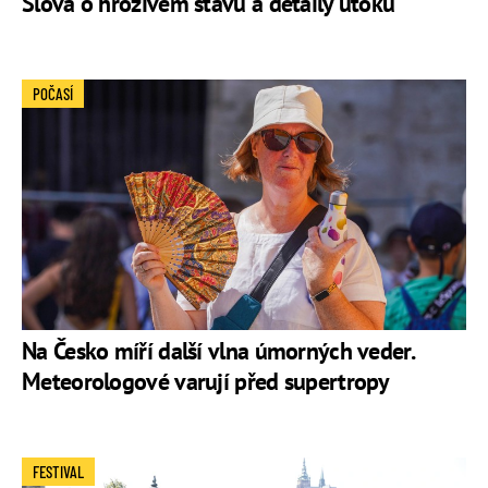
Slova o hrozivém stavu a detaily útoku
POČASÍ
Na Česko míří další vlna úmorných veder.
Meteorologové varují před supertropy
FESTIVAL