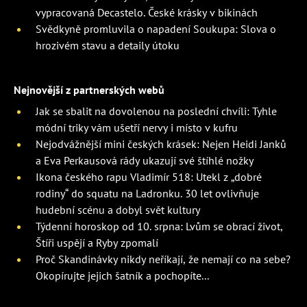
vypracovaná Decastelo. České krásky v bikinách
Svědkyně promluvila o napadení Soukupa: Slova o
hrozivém stavu a detaily útoku
Nejnovější z partnerských webů
Jak se sbalit na dovolenou na poslední chvíli: Tyhle
módní triky vám ušetří nervy i místo v kufru
Nejodvážnější mini českých krásek: Nejen Heidi Janků
a Eva Perkausová rády ukazují své štíhlé nožky
Ikona českého rapu Vladimír 518: Utekl z „dobré
rodiny“ do squatu na Ladronku. 30 let ovlivňuje
hudební scénu a dobyl svět kultury
Týdenní horoskop od 10. srpna: Lvům se obrací život,
Štíři uspějí a Ryby zpomalí
Proč Skandinávky nikdy neříkají, že nemají co na sebe?
Okopírujte jejich šatník a pochopíte...