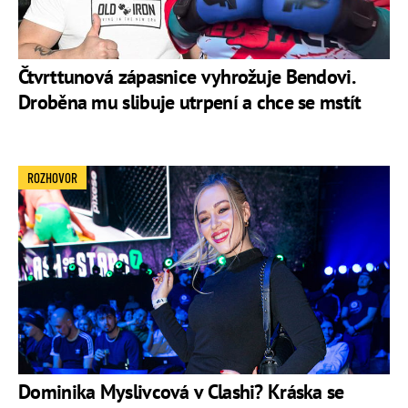
Oficiální profil na Instagramu
Oficiální profil na Twitteru
Čtvrttunová zápasnice vyhrožuje Bendovi.
Oficiální kanál na YouTube
Droběna mu slibuje utrpení a chce se mstít
ROZHOVOR
Dominika Myslivcová v Clashi? Kráska se