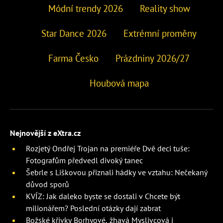
Módní trendy 2026
Reality show
Star Dance 2026
Extrémní proměny
Farma Česko
Prázdniny 2026/27
Houbová mapa
Nejnovější z eXtra.cz
Rozjetý Ondřej Trojan na premiéře Dvě deci tuše:
Fotografům předvedl divoký tanec
Šebrle s Liškovou přiznali hádky ve vztahu: Nečekaný
důvod sporů
KVÍZ: Jak daleko byste se dostali v Chcete být
milionářem? Poslední otázky dají zabrat
Božské křivky Borhyové, žhavá Myslivcová i