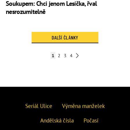
Soukupem: Chci jenom Lesíčka, řval
nesrozumitelně
DALŠÍ ČLÁNKY
1
2
3
4
Seriál Ulice
Výměna manželek
Andělská čísla
Počasí