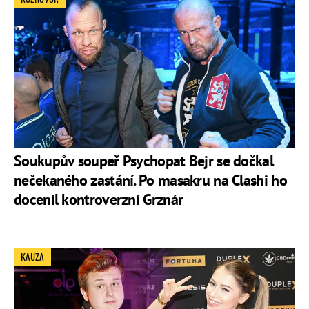
Soukupův soupeř Psychopat Bejr se dočkal
nečekaného zastání. Po masakru na Clashi ho
docenil kontroverzní Grznár
KAUZA