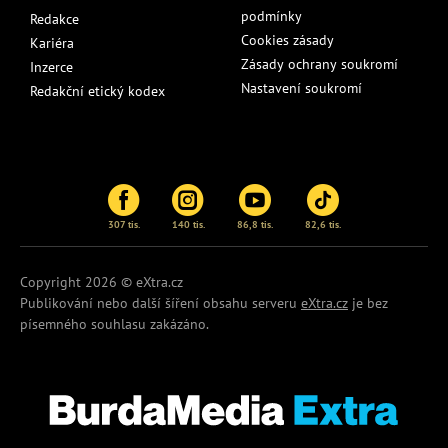
podmínky
Redakce
Cookies zásady
Kariéra
Zásady ochrany soukromí
Inzerce
Nastavení soukromí
Redakční etický kodex
307 tis.
140 tis.
86,8 tis.
82,6 tis.
Copyright 2026 © eXtra.cz
Publikování nebo další šíření obsahu serveru
eXtra.cz
je bez
písemného souhlasu zakázáno.