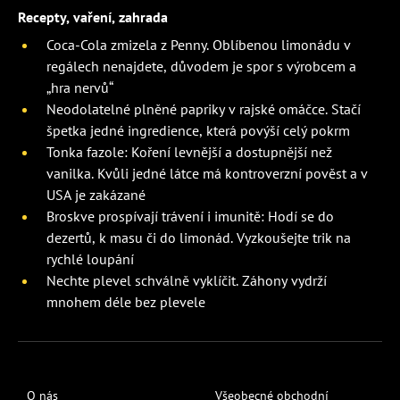
Recepty, vaření, zahrada
Coca-Cola zmizela z Penny. Oblíbenou limonádu v
regálech nenajdete, důvodem je spor s výrobcem a
„hra nervů“
Neodolatelné plněné papriky v rajské omáčce. Stačí
špetka jedné ingredience, která povýší celý pokrm
Tonka fazole: Koření levnější a dostupnější než
vanilka. Kvůli jedné látce má kontroverzní pověst a v
USA je zakázané
Broskve prospívají trávení i imunitě: Hodí se do
dezertů, k masu či do limonád. Vyzkoušejte trik na
rychlé loupání
Nechte plevel schválně vyklíčit. Záhony vydrží
mnohem déle bez plevele
O nás
Všeobecné obchodní