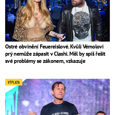
Ostré obvinění Feuereislové. Kvůli Vémolovi
prý nemůže zápasit v Clashi. Měl by spíš řešit
své problémy se zákonem, vzkazuje
VÝPLATA