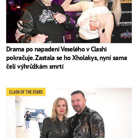
Drama po napadení Veselého v Clashi
pokračuje. Zastala se ho Xholakys, nyní sama
čelí výhrůžkám smrtí
CLASH OF THE STARS