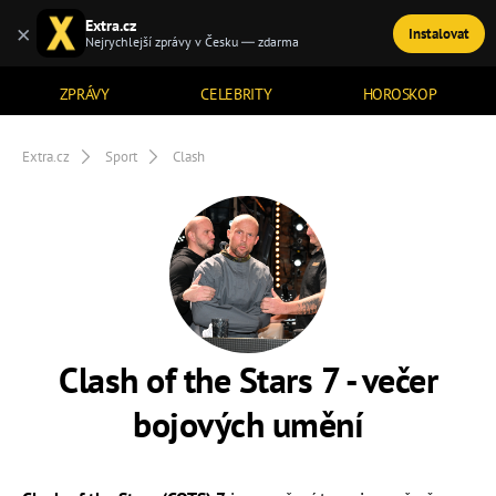
Extra.cz
×
Instalovat
TÉMATA
Nejrychlejší zprávy v Česku — zdarma
ZPRÁVY
CELEBRITY
HOROSKOP
Extra.cz
Sport
Clash
Clash of the Stars 7 - večer
bojových umění