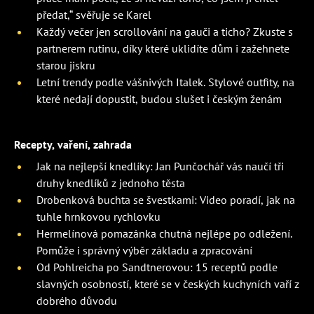
předat,“ svěřuje se Karel
Každý večer jen scrollování na gauči a ticho? Zkuste s
partnerem rutinu, díky které uklidíte dům i zažehnete
starou jiskru
Letní trendy podle vášnivých Italek. Stylové outfity, na
které nedají dopustit, budou slušet i českým ženám
Recepty, vaření, zahrada
Jak na nejlepší knedlíky: Jan Punčochář vás naučí tři
druhy knedlíků z jednoho těsta
Drobenková buchta se švestkami: Video poradí, jak na
tuhle hrnkovou rychlovku
Hermelínová pomazánka chutná nejlépe po odležení.
Pomůže i správný výběr základu a zpracování
Od Pohlreicha po Sandtnerovou: 15 receptů podle
slavných osobností, které se v českých kuchyních vaří z
dobrého důvodu