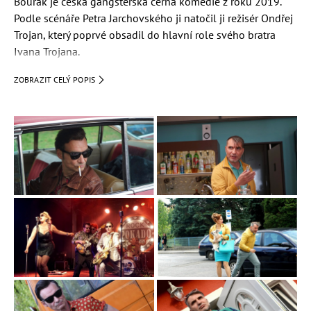
Bourák je česká gangsterská černá komedie z roku 2019.
Podle scénáře Petra Jarchovského ji natočil ji režisér Ondřej
Trojan, který poprvé obsadil do hlavní role svého bratra
Ivana Trojana.
Premiéra:
11. června 2020
ZOBRAZIT CELÝ POPIS
Scénář:
Petr Jarchovský
Režie:
Ondřej Trojan
Obsazení: herci a postavy
Veronika Marková
(Kamila)
Ivan Trojan
(Bourák)
Jiří Macháček
(Ruda)
Kristýna Liška-Boková
(Markéta)
Kateřina Winterová
(Elvíra)
Jaromír Dulava
(Luděk)
Petra Nesvačilová
(Jiřina)
Milan Ondrík
Jaroslav Róna (Tlusťoch)