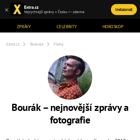
Extra.cz
×
Instalovat
TÉMATA
Nejrychlejší zprávy v Česku — zdarma
ZPRÁVY
CELEBRITY
HOROSKOP
Extra.cz
Televize
Filmy
Bourák – nejnovější zprávy a
fotografie