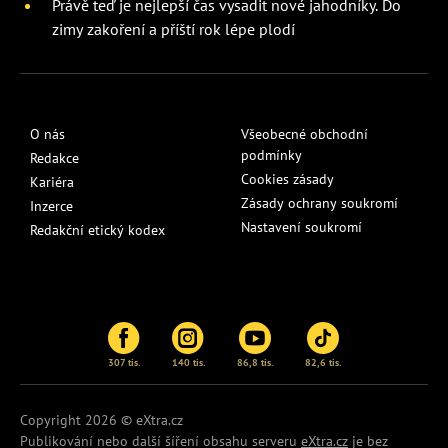
Právě teď je nejlepší čas vysadit nové jahodníky. Do
zimy zakoření a příští rok lépe plodí
O nás
Všeobecné obchodní
podmínky
Redakce
Cookies zásady
Kariéra
Zásady ochrany soukromí
Inzerce
Nastavení soukromí
Redakční etický kodex
307 tis.
140 tis.
86,8 tis.
82,6 tis.
Copyright 2026 © eXtra.cz
Publikování nebo další šíření obsahu serveru
eXtra.cz
je bez