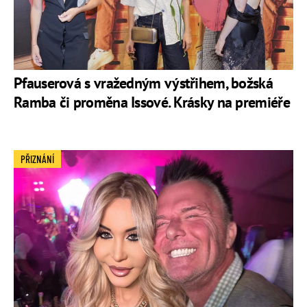
Pfauserová s vražedným výstřihem, božská
Ramba či proměna Issové. Krásky na premiéře
PŘIZNÁNÍ