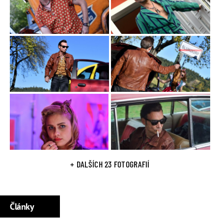
Aleš Najbrt (gangster) a další
Děj filmu Bourák
Ivan Trojan v roli Bouráka, věčného frajera, kterému teče do
baráku i do života a jeho rodina ho už má plný zuby.
Příběh filmu Bourák se odehrává ve Šlukdorfu, imaginárním
městě na severu Čech, kde po revoluci zavřeli všechny
fabriky a místo nich se vyrojily nonstop herny, kasina a
šlapky. V jednom z těch nonstopů s automaty pro zoufalce
pracuje i osmnáctiletá Kamila, která už má života ve městě,
kde chcípnul pes, plné zuby. A ještě víc ji štve vlastní rodina.
Odevzdaná matka a otec, který kšeftuje s vraky aut a říká si
Bourák. Zastydlý puberťák s otřískaným růžovým
+ DALŠÍCH 23 FOTOGRAFIÍ
Cadillacem, který chodí trsat rock and roll s holkou, co
vypadá jako ze starého amerického katalogu na
podprsenky.
Články