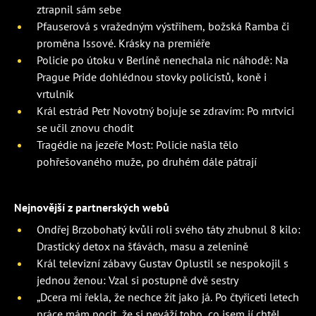
ztrapnil sám sebe
Pfauserová s vražedným výstřihem, božská Ramba či
proměna Issové. Krásky na premiéře
Policie po útoku v Berlíně nenechala nic náhodě: Na
Prague Pride dohlédnou stovky policistů, koně i
vrtulník
Král estrád Petr Novotný bojuje se zdravím: Po mrtvici
se učil znovu chodit
Tragédie na jezeře Most: Policie našla tělo
pohřešovaného muže, po druhém dále pátrají
Nejnovější z partnerských webů
Ondřej Brzobohatý kvůli roli svého táty zhubnul 8 kilo:
Drastický detox na šťávách, masu a zelenině
Král televizní zábavy Gustav Oplustil se nespokojil s
jednou ženou: Vzal si postupně dvě sestry
„Dcera mi řekla, že nechce žít jako já. Po čtyřiceti letech
práce mám pocit, že si neváží toho, co jsem jí chtěl