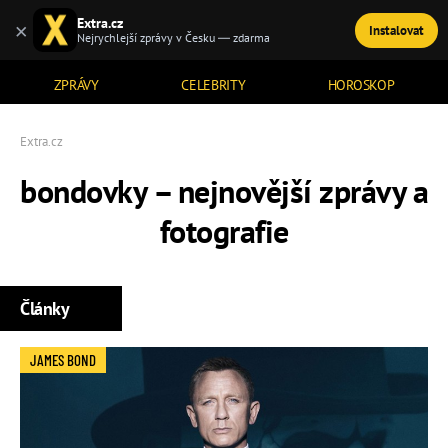
Extra.cz
×
Instalovat
TÉMATA
Nejrychlejší zprávy v Česku — zdarma
ZPRÁVY
CELEBRITY
HOROSKOP
Extra.cz
bondovky – nejnovější zprávy a
fotografie
Články
JAMES BOND