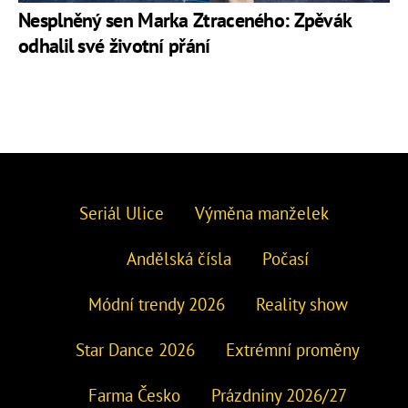
Nesplněný sen Marka Ztraceného: Zpěvák
odhalil své životní přání
Seriál Ulice
Výměna manželek
Andělská čísla
Počasí
Módní trendy 2026
Reality show
Star Dance 2026
Extrémní proměny
Farma Česko
Prázdniny 2026/27