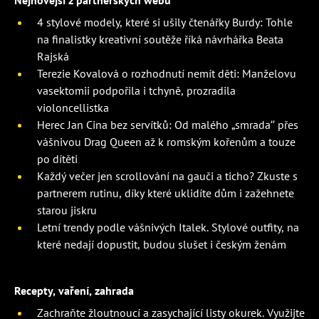
Nejnovější z partnerských webů
4 stylové modely, které si ušily čtenářky Burdy: Tohle
na finalistky kreativní soutěže říká návrhářka Beata
Rajská
Terezie Kovalová o rozhodnutí nemít děti: Manželovu
vasektomii podpořila i tchyně, prozradila
violoncellistka
Herec Jan Cina bez servítků: Od malého „smrada” přes
vášnivou Drag Queen až k romským kořenům a touze
po dítěti
Každý večer jen scrollování na gauči a ticho? Zkuste s
partnerem rutinu, díky které uklidíte dům i zažehnete
starou jiskru
Letní trendy podle vášnivých Italek. Stylové outfity, na
které nedají dopustit, budou slušet i českým ženám
Recepty, vaření, zahrada
Zachraňte žloutnoucí a zasychající listy okurek. Využijte