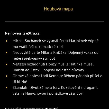
Houbová mapa
Nejnovější z eXtra.cz
Michal Suchánek se vysmál Petru Macinkovi: Vtipně
mu vrátil řeči o klimatické krizi
Neobvyklé parte Milana Knížáka: Dojemný vzkaz do
nebe i překvapivý symbol
Nejtěžší rozhodnutí Honzy Musila: Tatínka musel
umístit do ústavu, popsal bolestné důvody
Obrovská bolest Ládi Kerndla: Během pár dnů přišel o
tři blízké
Skandální život Sámera Issy: Koketování s drogami,
vztah s Hanychovou i pohádkové zásnuby