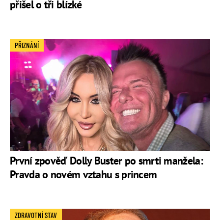
přišel o tři blízké
PŘIZNÁNÍ
První zpověď Dolly Buster po smrti manžela:
Pravda o novém vztahu s princem
ZDRAVOTNÍ STAV