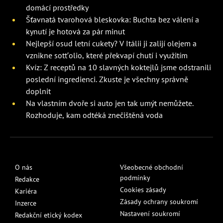
domácí prostředky
Šťavnatá tvarohová bleskovka: Buchta bez válení a
kynutí je hotová za pár minut
Nejlepší osud letní cukety? V Itálii ji zalijí olejem a
vznikne sott’olio, které překvapí chutí i využitím
Kvíz: Z receptů na 10 slavných koktejlů jsme odstranili
poslední ingredienci. Zkuste je všechny správně
doplnit
Na vlastním dvoře si auto jen tak umýt nemůžete.
Rozhoduje, kam odtéká znečištěná voda
O nás
Všeobecné obchodní
podmínky
Redakce
Cookies zásady
Kariéra
Zásady ochrany soukromí
Inzerce
Nastavení soukromí
Redakční etický kodex