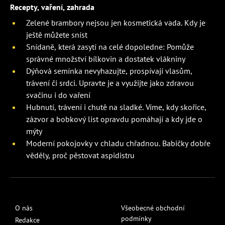
Recepty, vaření, zahrada
Zelené brambory nejsou jen kosmetická vada. Kdy je
ještě můžete sníst
Snídaně, která zasytí na celé dopoledne: Pomůže
správné množství bílkovin a dostatek vlákniny
Dýňová semínka nevyhazujte, prospívají vlasům,
trávení či srdci. Upravte je a využijte jako zdravou
svačinu i do vaření
Hubnutí, trávení i chutě na sladké. Víme, kdy skořice,
zázvor a bobkový list opravdu pomáhají a kdy jde o
mýty
Moderní pokojovky v chladu chřadnou. Babičky dobře
věděly, proč pěstovat aspidistru
O nás
Všeobecné obchodní
podmínky
Redakce