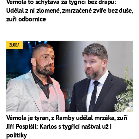
Vémola to schytává za tygřici bez drápů:
Udělal z ní zlomené, zmrzačené zvíře bez duše,
zuří odbornice
ZLOBA
Vémola je tyran, z Ramby udělal mrzáka, zuří
Jiří Pospíšil: Karlos s tygřicí naštval už i
politiky