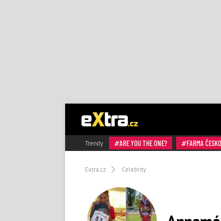
ARE YOU THE ONE?
FARMA ČESK
Trendy
Extra.cz
Celebrity
Annamári