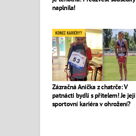
naplnila!
KONEC KARIÉRY?
Zázračná Anička z chatrče: V
patnácti bydlí s přítelem! Je její
sportovní kariéra v ohrožení?