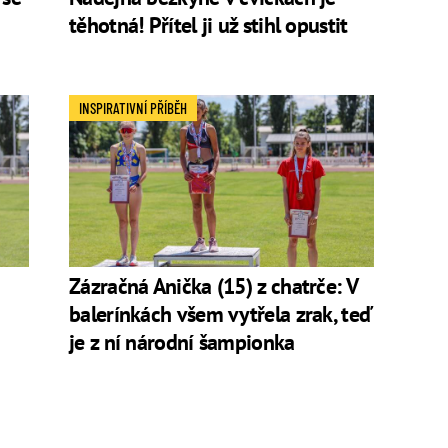
těhotná! Přítel ji už stihl opustit
INSPIRATIVNÍ PŘÍBĚH
Zázračná Anička (15) z chatrče: V
balerínkách všem vytřela zrak, teď
je z ní národní šampionka