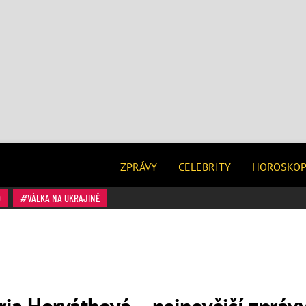
ZPRÁVY
CELEBRITY
HOROSKO
O
VÁLKA NA UKRAJINĚ
a Horváthová – nejnovější zprávy 