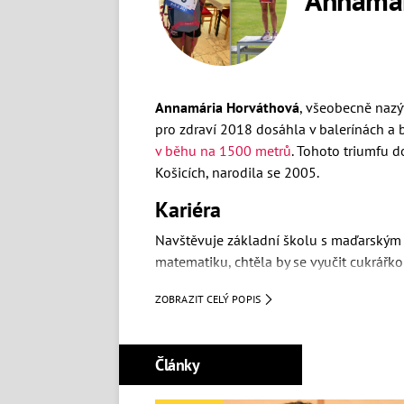
Annamária Horváthová
, všeobecně naz
pro zdraví 2018 dosáhla v balerínách a 
v běhu na 1500 metrů
. Tohoto triumfu d
Košicích, narodila se 2005.
Kariéra
Navštěvuje základní školu s maďarským 
matematiku, chtěla by se vyučit cukrářko
Osobní život
ZOBRAZIT CELÝ POPIS
Žije ve velmi nuzných podmínkách s matk
příhraniční osadě Moldava nad Bodvou.
Články
Dle některých informací se během roku