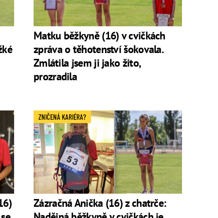
Matku běžkyně (16) v cvičkách
žké
zpráva o těhotenství šokovala.
Zmlátila jsem ji jako žito,
prozradila
ZNIČENÁ KARIÉRA?
16)
Zázračná Anička (16) z chatrče:
 se
Nadějná běžkyně v cvičkách je