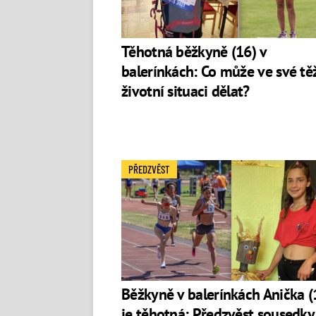
Těhotná běžkyně (16) v
balerínkách: Co může ve své tě
životní situaci dělat?
PŘEDZVĚST
Běžkyně v balerínkách Anička (
je těhotná: Předzvěst sousedky