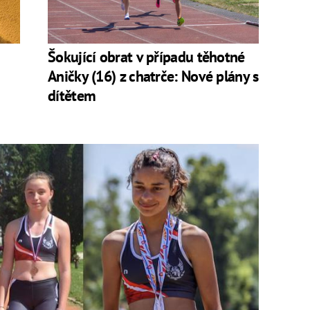
Šokující obrat v případu těhotné
Aničky (16) z chatrče: Nové plány s
dítětem