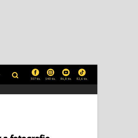
P
307 tis.
140 tis.
86,8 tis.
82,6 tis.
a fotografie