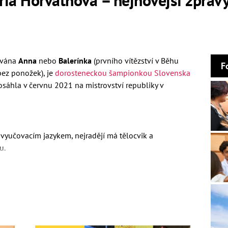
ývána
Anna
nebo
Balerínka
(prvního vítězství v Běhu
F
bez ponožek), je
dorosteneckou šampionkou Slovenska
osáhla v červnu 2021 na mistrovství republiky v
vyučovacím jazykem, nejradějí má tělocvik a
u.
ou a šesti sourozenci v jednoduché chatrči v
 2021
přemístila za sedmnáctiletým přítelem