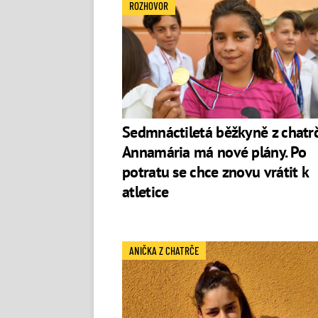
Sebastianem do jiné části osady. Ten prý
ROZHOVOR
sobě místo nich právě Annamáriu Její ma
2021 zveřejnil slovenský web Nový čas inf
působení je tak ve hvězdách. Mezitím si
Balerínku opustil
.
Sedmnáctiletá běžkyně z chatr
Annamária má nové plány. Po
potratu se chce znovu vrátit k
atletice
ANIČKA Z CHATRČE