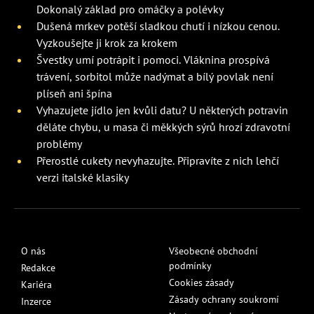
Dokonalý základ pro omáčky a polévky
Dušená mrkev potěší sladkou chutí i nízkou cenou.
Vyzkoušejte ji krok za krokem
Švestky umí potrápit i pomoci. Vláknina prospívá
trávení, sorbitol může nadýmat a bílý povlak není
plíseň ani špína
Vyhazujete jídlo jen kvůli datu? U některých potravin
děláte chybu, u masa či měkkých sýrů hrozí zdravotní
problémy
Přerostlé cukety nevyhazujte. Připravíte z nich lehčí
verzi italské klasiky
O nás
Všeobecné obchodní
podmínky
Redakce
Cookies zásady
Kariéra
Zásady ochrany soukromí
Inzerce