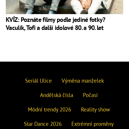
KVÍZ: Poznáte filmy podle jediné fotky?
Vaculík, Tofi a další idolové 80. a 90. let
Seriál Ulice
Výměna manželek
Andělská čísla
Počasí
Módní trendy 2026
Reality show
Star Dance 2026
Extrémní proměny