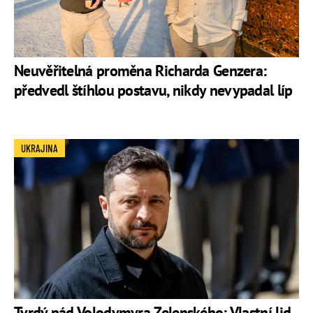
Neuvěřitelná proměna Richarda Genzera:
předvedl štíhlou postavu, nikdy nevypadal líp
UKRAJINA
Tvrdý pád Volodymyra Zelenského: Vlastní lid