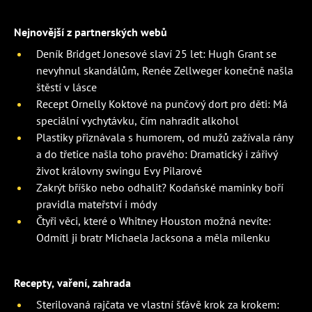
Nejnovější z partnerských webů
Deník Bridget Jonesové slaví 25 let: Hugh Grant se
nevyhnul skandálům, Renée Zellweger konečně našla
štěstí v lásce
Recept Ornelly Koktové na punčový dort pro děti: Má
speciální vychytávku, čím nahradit alkohol
Plastiky přiznávala s humorem, od mužů zažívala rány
a do třetice našla toho pravého: Dramatický i zářivý
život královny swingu Evy Pilarové
Zakrýt bříško nebo odhalit? Kodaňské maminky boří
pravidla mateřství i módy
Čtyři věci, které o Whitney Houston možná nevíte:
Odmítl ji bratr Michaela Jacksona a měla milenku
Recepty, vaření, zahrada
Sterilovaná rajčata ve vlastní šťávě krok za krokem: