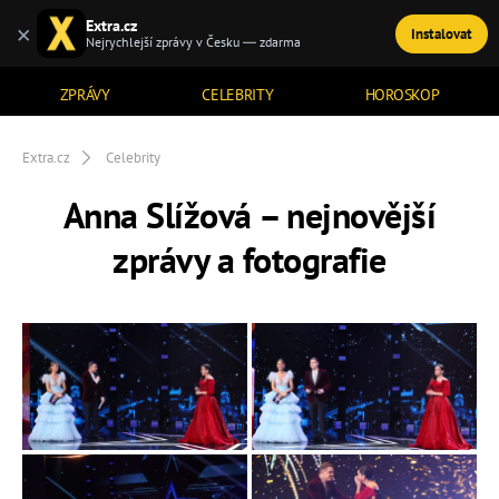
Extra.cz
×
Instalovat
TÉMATA
Nejrychlejší zprávy v Česku — zdarma
ZPRÁVY
CELEBRITY
HOROSKOP
Extra.cz
Celebrity
Anna Slížová – nejnovější
zprávy a fotografie