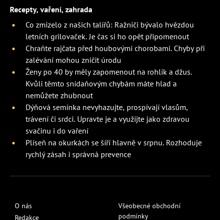
Recepty, vaření, zahrada
Co zmizelo z našich talířů: Ražniči bývalo hvězdou
letních grilovaček. Je čas si ho opět připomenout
Chraňte rajčata před houbovými chorobami. Chyby při
zalévání mohou zničit úrodu
Ženy po 40 by měly zapomenout na rohlík a džus.
Kvůli těmto snídaňovým chybám máte hlad a
nemůžete zhubnout
Dýňová semínka nevyhazujte, prospívají vlasům,
trávení či srdci. Upravte je a využijte jako zdravou
svačinu i do vaření
Plíseň na okurkách se šíří hlavně v srpnu. Rozhoduje
rychlý zásah i správná prevence
O nás
Všeobecné obchodní
podmínky
Redakce