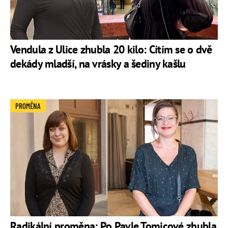
Vendula z Ulice zhubla 20 kilo: Cítím se o dvě
dekády mladší, na vrásky a šediny kašlu
PROMĚNA
Radikální proměna: Po Pavle Tomicové zhubla