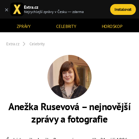
Extra.cz
×
Instalovat
TÉMATA
Nejrychlejší zprávy v Česku — zdarma
ZPRÁVY
CELEBRITY
HOROSKOP
Extra.cz
Celebrity
Anežka Rusevová – nejnovější
zprávy a fotografie