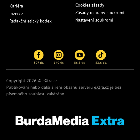
Cookies zásady
Kariéra
Zásady ochrany soukromí
Inzerce
Nastavení soukromí
Redakční etický kodex
307 tis.
140 tis.
86,8 tis.
82,6 tis.
Copyright 2026 © eXtra.cz
Publikování nebo další šíření obsahu serveru
eXtra.cz
je bez
písemného souhlasu zakázáno.