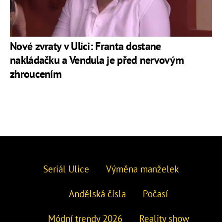
Nové zvraty v Ulici: Franta dostane
nakládačku a Vendula je před nervovým
zhroucením
Seriál Ulice
Výměna manželek
Andělská čísla
Počasí
Módní trendy 2026
Reality show