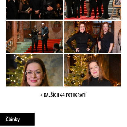
divadelními soubory, ale také s berlínskými a
norimberskými. V roce 2016 nastoupila do stálého
angažmá v Městském divadle Kladno, kde si zahrála
například v Petrolejových lampách (role Štěpky Kilianové),
dále v inscenaci Mnoho povyku pro nic (role Beatricie) či v
Romanci pro křídlovku (role Tonky).
Na televizních obrazovkách debutovala v roce 2012 v
jednom z dílů televizního seriálu Kriminálka Anděl. Už
předtím si ji vybral režisér Ivan Pokorný do svého snímku
Doktor pro zvláštní případy (2010). Objevovala se také ve
filmech studentů
FAMU
Nejčastěji však ztvárňuje role v
televizních seriálech, do širšího povědomí se zapsala
především rolí Venduly v nekonečném seriálu
TV Nova
+ DALŠÍCH 44 FOTOGRAFIÍ
Ulice.
V roce 2020 byla hostem pořadu
Extra Host
V rozhovoru
prozradila třeba to,
jak to zvládá bez stálého angažmá
Články