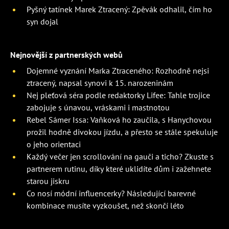
Pyšný tatínek Marek Ztracený: Zpěvák odhalil, čím ho
syn dojal
Nejnovější z partnerských webů
Dojemné vyznání Marka Ztraceného: Rozhodně nejsi
ztracený, napsal synovi k 15. narozeninám
Nej pleťová séra podle redaktorky Lifee: Tahle trojice
zabojuje s únavou, vráskami i mastnotou
Rebel Sámer Issa: Vaňková ho zaučila, s Hanychovou
prožil hodně divokou jízdu, a přesto se stále spekuluje
o jeho orientaci
Každý večer jen scrollování na gauči a ticho? Zkuste s
partnerem rutinu, díky které uklidíte dům i zažehnete
starou jiskru
Co nosí módní influencerky? Následující barevné
kombinace musíte vyzkoušet, než skončí léto