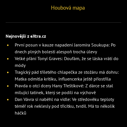
Houbová mapa
Nejnovější z eXtra.cz
První posun v kauze napadení Jaromíra Soukupa: Po
dnech plných bolesti alespoň trocha úlevy
Velké přání Tonyi Graves: Doufám, že se láska vrátí do
módy
Tragický pád tříletého chlapečka ze stožáru má dohru:
Matka odmítla kritiku, influencerka ještě přiostřila
Pravda o otci dcery Hany Třeštíkové: Z dárce se stal
milující tatínek, který se podílí na výchově
Dan Vávra si naběhl na vidle: Ve středověku teploty
téměř rok neklesly pod třicítku, tvrdil. Má to několik
háčků