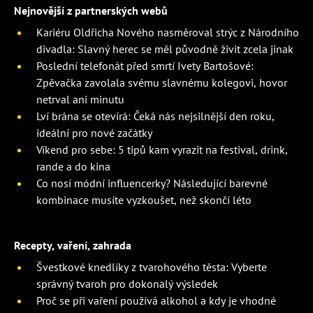
Nejnovější z partnerských webů
Kariéru Oldřicha Nového nasměroval strýc z Národního
divadla: Slavný herec se měl původně živit zcela jinak
Poslední telefonát před smrtí Ivety Bartošové:
Zpěvačka zavolala svému slavnému kolegovi, hovor
netrval ani minutu
Lví brána se otevírá: Čeká nás nejsilnější den roku,
ideální pro nové začátky
Víkend pro sebe: 5 tipů kam vyrazit na festival, drink,
rande a do kina
Co nosí módní influencerky? Následující barevné
kombinace musíte vyzkoušet, než skončí léto
Recepty, vaření, zahrada
Švestkové knedlíky z tvarohového těsta: Vyberte
správný tvaroh pro dokonalý výsledek
Proč se při vaření používá alkohol a kdy je vhodné