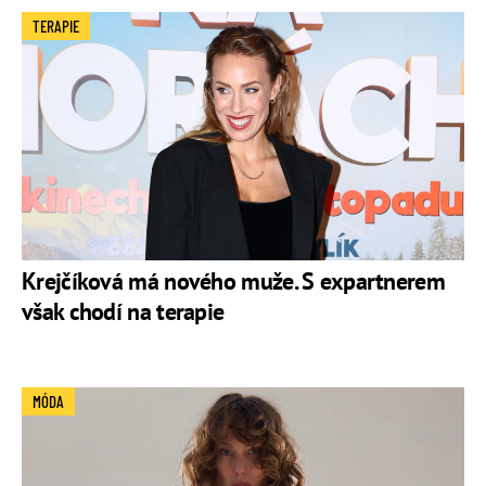
německých kabelek v Nákupní galerii Myslbek.
TERAPIE
Aneta Krejčíková - Instagram
Krejčíková má nového muže. S expartnerem
však chodí na terapie
MÓDA