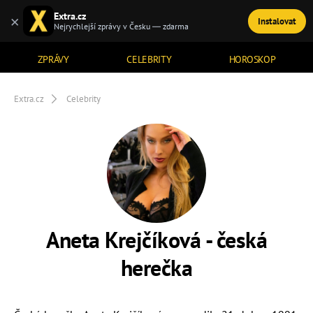
Extra.cz
×
Instalovat
TÉMATA
Nejrychlejší zprávy v Česku — zdarma
ZPRÁVY
CELEBRITY
HOROSKOP
Extra.cz
Celebrity
Aneta Krejčíková - česká
herečka