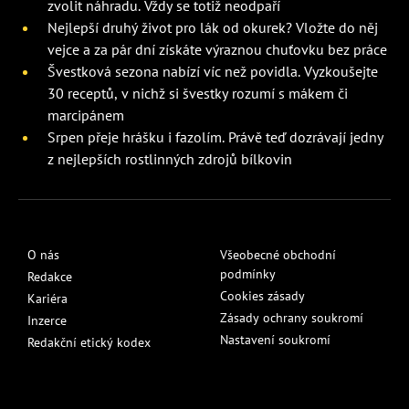
zvolit náhradu. Vždy se totiž neodpaří
Nejlepší druhý život pro lák od okurek? Vložte do něj
vejce a za pár dní získáte výraznou chuťovku bez práce
Švestková sezona nabízí víc než povidla. Vyzkoušejte
30 receptů, v nichž si švestky rozumí s mákem či
marcipánem
Srpen přeje hrášku i fazolím. Právě teď dozrávají jedny
z nejlepších rostlinných zdrojů bílkovin
O nás
Všeobecné obchodní
podmínky
Redakce
Cookies zásady
Kariéra
Zásady ochrany soukromí
Inzerce
Nastavení soukromí
Redakční etický kodex