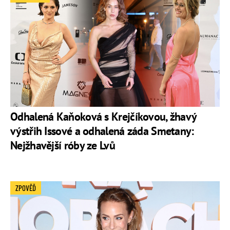
Odhalená Kaňoková s Krejčíkovou, žhavý
výstřih Issové a odhalená záda Smetany:
Nejžhavější róby ze Lvů
ZPOVĚĎ