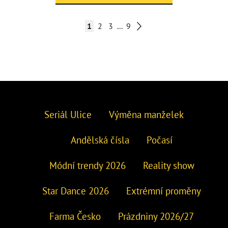
1
2
3
...
9
Seriál Ulice
Výměna manželek
Andělská čísla
Počasí
Módní trendy 2026
Reality show
Star Dance 2026
Extrémní proměny
Farma Česko
Prázdniny 2026/27